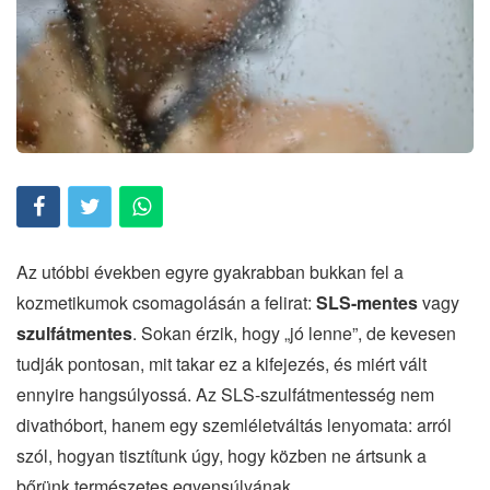
Az utóbbi években egyre gyakrabban bukkan fel a
kozmetikumok csomagolásán a felirat:
SLS-mentes
vagy
szulfátmentes
. Sokan érzik, hogy „jó lenne”, de kevesen
tudják pontosan, mit takar ez a kifejezés, és miért vált
ennyire hangsúlyossá. Az SLS-szulfátmentesség nem
divathóbort, hanem egy szemléletváltás lenyomata: arról
szól, hogyan tisztítunk úgy, hogy közben ne ártsunk a
bőrünk természetes egyensúlyának.