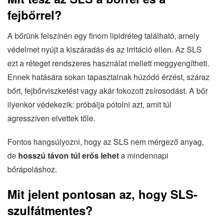
fejbőrrel?
A bőrünk felszínén egy finom lipidréteg található, amely
védelmet nyújt a kiszáradás és az irritáció ellen. Az SLS
ezt a réteget rendszeres használat mellett meggyengítheti.
Ennek hatására sokan tapasztalnak húzódó érzést, száraz
bőrt, fejbőrviszketést vagy akár fokozott zsírosodást. A bőr
ilyenkor védekezik: próbálja pótolni azt, amit túl
agresszíven elvettek tőle.
Fontos hangsúlyozni, hogy az SLS nem mérgező anyag,
de
hosszú távon túl erős lehet
a mindennapi
bőrápoláshoz.
Mit jelent pontosan az, hogy SLS-
szulfátmentes?