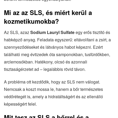
Mi az az SLS, és miért kerül a
kozmetikumokba?
Az SLS, azaz
Sodium Lauryl Sulfate
egy erős tisztító és
habképző anyag. Feladata egyszerű: eltávolítani a zsírt, a
szennyeződéseket és látványos habot képezni. Ezért
található meg évtizedek óta samponokban, tusfürdőkben,
arclemosókban. Hatékony, olcsó és azonnali
tisztaságérzetet ad – legalábbis rövid távon.
A probléma ott kezdődik, hogy az SLS nem válogat.
Nemcsak a koszt mossa le, hanem a bőr természetes
védőrétegét is, amely a hidratáltságért és az ellenálló
képességért felel.
Mit tesz az SLS a bőrrel és a