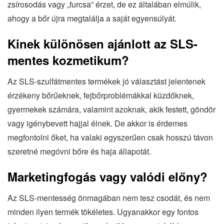
zsírosodás vagy „furcsa” érzet, de ez általában elmúlik,
ahogy a bőr újra megtalálja a saját egyensúlyát.
Kinek különösen ajánlott az SLS-
mentes kozmetikum?
Az SLS-szulfátmentes termékek jó választást jelentenek
érzékeny bőrűeknek, fejbőrproblémákkal küzdőknek,
gyermekek számára, valamint azoknak, akik festett, göndör
vagy igénybevett hajjal élnek. De akkor is érdemes
megfontolni őket, ha valaki egyszerűen csak hosszú távon
szeretné megóvni bőre és haja állapotát.
Marketingfogás vagy valódi előny?
Az SLS-mentesség önmagában nem tesz csodát, és nem
minden ilyen termék tökéletes. Ugyanakkor egy fontos