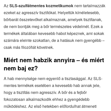
Az
SLS-szulfátmentes kozmetikumok
nem tartalmazzák
ezeket az agresszív tisztítókat. Helyettük kíméletesebb,
bőrbarát összetevőket alkalmaznak, amelyek tisztítanak,
de nem bontják meg a bőr természetes védelmét. Ezek a
termékek általában kevesebb habot képeznek, ami sokak
számára eleinte szokatlan, de a hatásuk nem gyengébb –
csak más filozófiát követnek.
Miért nem habzik annyira – és miért
nem baj ez?
A hab mennyisége nem egyenlő a tisztasággal. Az SLS-
mentes termékek esetében a kevesebb hab annak jele,
hogy a tisztítás nem agresszív. A bőr és a fejbőr
fokozatosan alkalmazkodik ehhez a gyengédebb
működéshez. Az első hetekben előfordulhat átmeneti