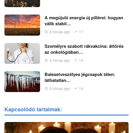
A megújuló energia új pillérei: hogyan
válik stabil…
6 hónap ago
17
Személyre szabott rákvakcina: áttörés
az onkológiában…
5 hónap ago
14
Balesetveszélyes jégcsapok télen:
láthatatlan…
6 hónap ago
14
Kapcsolódó tartalmak: