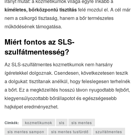
irányt mutat: a kozmetikumok világa egyre inkább a
kíméletes, bőrközpontú tisztítás
felé mozdul el. A cél már
nem a csikorgó tisztaság, hanem a bőr természetes
működésének támogatása.
Miért fontos az SLS-
szulfátmentesség?
Az SLS-szulfátmentes kozmetikumok nem harsány
ígéretekkel dolgoznak. Csendesen, következetesen teszik
a dolgukat: tisztítanak anélkül, hogy feleslegesen terhelnék
a bőrt. Ez a megközelítés hosszú távon nyugodtabb fejbőrt,
kiegyensúlyozottabb bőrállapotot és egészségesebb
hajképet eredményezhet.
Címkék:
kozmetikumok
sls
sls mentes
sls mentes sampon
sls mentes tusfürdő
szulfátmentes