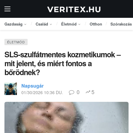
Gazdaság
Család
Életmód
Otthon
Szórakozás
ÉLETMÓD
SLS-szulfátmentes kozmetikumok –
mit jelent, és miért fontos a
bőrödnek?
Napsugár
0
5
01/30/2026 10:36 DU.