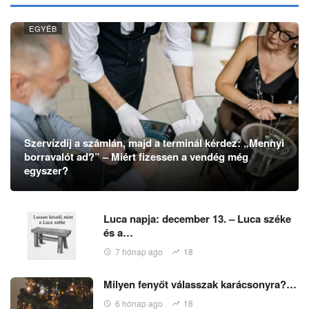
EGYÉB
Szervízdíj a számlán, majd a terminál kérdez: „Mennyi
borravalót ad?” – Miért fizessen a vendég még
egyszer?
Luca napja: december 13. – Luca széke
és a…
7 hónap ago
18
Milyen fenyőt válasszak karácsonyra?…
6 hónap ago
18