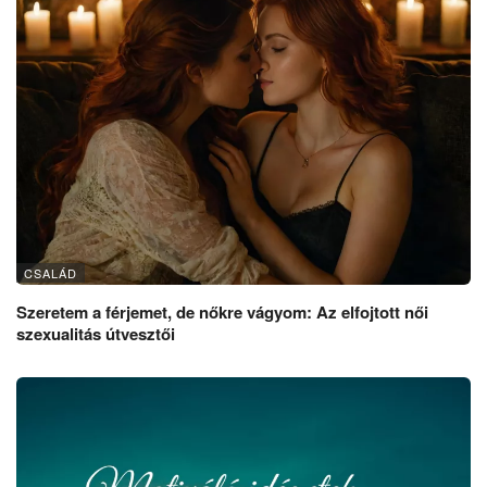
CSALÁD
Szeretem a férjemet, de nőkre vágyom: Az elfojtott női
szexualitás útvesztői