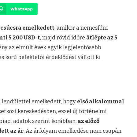
WhatsApp
 csúcsra emelkedett
, amikor a nemesfém
ti 5 200 USD-t
, majd rövid időre
átlépte az 5
mény az elmúlt évek egyik legjelentősebb
s körű befektetői érdeklődést váltott ki
n lendülettel emelkedett, hogy
első alkalommal
tközi kereskedésben, ezzel új történelmi
i piaci adatok szerint korábban,
az előző
ett az ár
. Az árfolyam emelkedése nem csupán