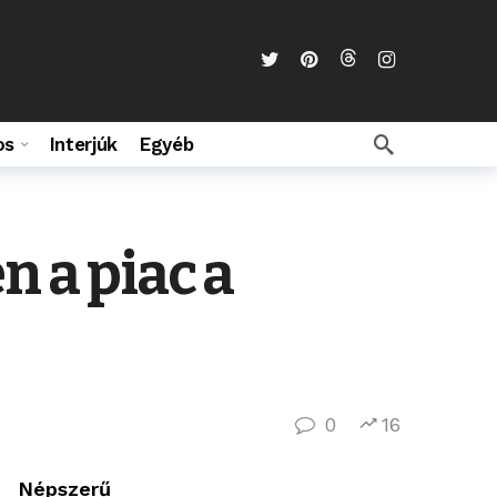
os
Interjúk
Egyéb
n a piac a
0
16
Népszerű