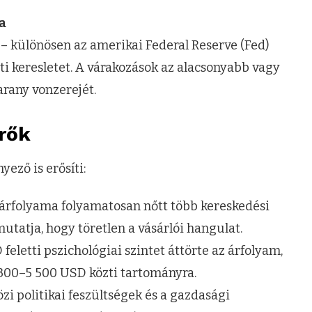
a
– különösen az amerikai Federal Reserve (Fed)
nti keresletet. A várakozások az alacsonyabb vagy
arany vonzerejét.
erők
ző is erősíti:
árfolyama folyamatosan nőtt több kereskedési
mutatja, hogy töretlen a vásárlói hangulat.
eletti pszichológiai szintet áttörte az árfolyam,
5 300–5 500 USD közti tartományra.
i politikai feszültségek és a gazdasági