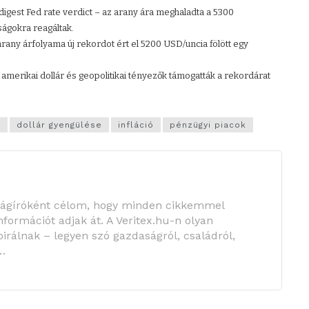
 digest Fed rate verdict – az arany ára meghaladta a 5300
ságokra reagáltak.
arany árfolyama új rekordot ért el 5200 USD/uncia fölött egy
 amerikai dollár és geopolitikai tényezők támogatták a rekordárat
m
dollár gyengülése
infláció
pénzügyi piacok
ságíróként célom, hogy minden cikkemmel
információt adjak át. A Veritex.hu-n olyan
irálnak – legyen szó gazdaságról, családról,
…