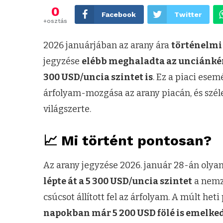
0
Facebook
Twitter
+osztás
2026 januárjában az arany ára
történelmi
jegyzése
elébb meghaladta az unciánkén
300 USD/uncia szintet is
. Ez a piaci ese
árfolyam-mozgása az arany piacán, és széle
világszerte.
📈 Mi történt pontosan?
Az arany jegyzése 2026. január 28-án olya
lépte át a 5 300 USD/uncia szintet
a nemze
csúcsot állított fel az árfolyam. A múlt het
napokban már 5 200 USD fölé is emelked