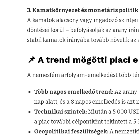
3. Kamatkörnyezet és monetáris politik
A kamatok alacsony vagy ingadozó szintjei 
döntései körül – befolyásolják az arany irá
stabil kamatok irányába tovább növelik az 
📌 A trend mögötti piaci 
A nemesfém árfolyam-emelkedést több ténye
Több napos emelkedő trend:
Az arany 
nap alatt, és a 8 napos emelkedés is azt 
Technikai szintek:
Miután a 5 000 USD f
a piac további célpontként tekintett a 
Geopolitikai feszültségek:
A nemzetköz