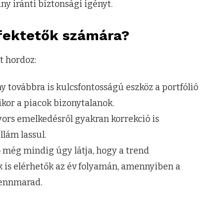
y iránti biztonsági igényt.
efektetők számára?
t hordoz:
y továbbra is kulcsfontosságú eszköz a portfólió
ikor a piacok bizonytalanok.
ors emelkedésről gyakran korrekció is
llám lassul.
még mindig úgy látja, hogy a trend
k is elérhetők az év folyamán, amennyiben a
fennmarad.