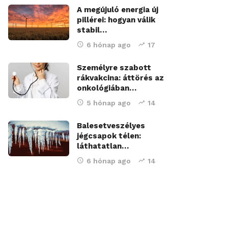
A megújuló energia új
pillérei: hogyan válik
stabil…
6 hónap ago
17
Személyre szabott
rákvakcina: áttörés az
onkológiában…
5 hónap ago
14
Balesetveszélyes
jégcsapok télen:
láthatatlan…
6 hónap ago
14