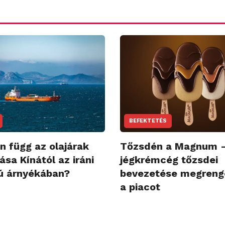
BEFEKTETÉS
n függ az olajárak
Tőzsdén a Magnum 
ása Kínától az iráni
jégkrémcég tőzsdei
ú árnyékában?
bevezetése megreng
a piacot