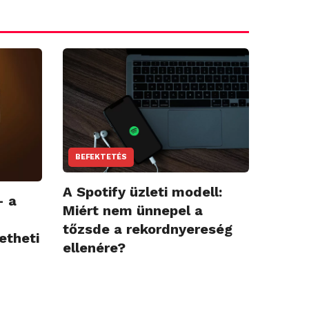
BEFEKTETÉS
A Spotify üzleti modell:
– a
Miért nem ünnepel a
tőzsde a rekordnyereség
etheti
ellenére?