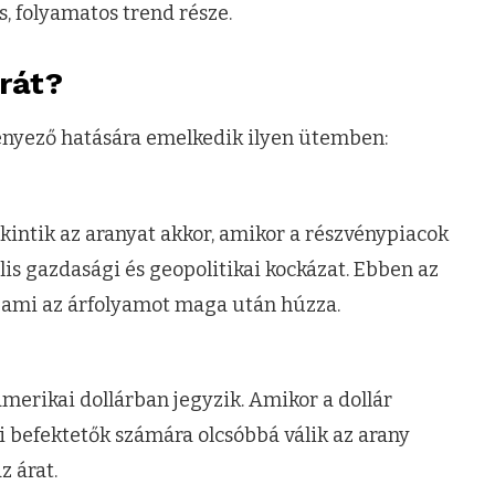
s, folyamatos trend része.
árát?
ényező hatására emelkedik ilyen ütemben:
intik az aranyat akkor, amikor a részvénypiacok
is gazdasági és geopolitikai kockázat. Ebben az
, ami az árfolyamot maga után húzza.
merikai dollárban jegyzik. Amikor a dollár
i befektetők számára olcsóbbá válik az arany
z árat.