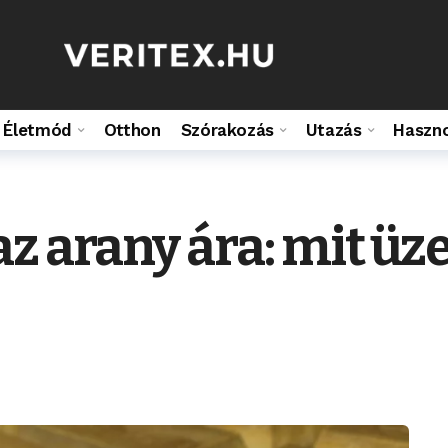
Életmód
Otthon
Szórakozás
Utazás
Haszn
z arany ára: mit üze