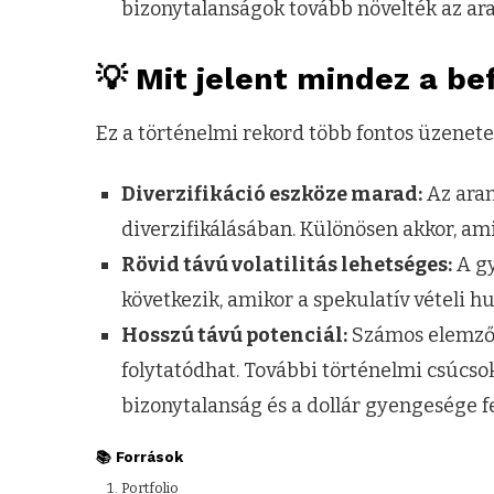
bizonytalanságok tovább növelték az aran
💡 Mit jelent mindez a b
Ez a történelmi rekord több fontos üzenete
Diverzifikáció eszköze marad:
Az aran
diverzifikálásában. Különösen akkor, am
Rövid távú volatilitás lehetséges:
A gy
következik, amikor a spekulatív vételi hu
Hosszú távú potenciál:
Számos elemző 
folytatódhat. További történelmi csúcso
bizonytalanság és a dollár gyengesége 
📚 Források
Portfolio