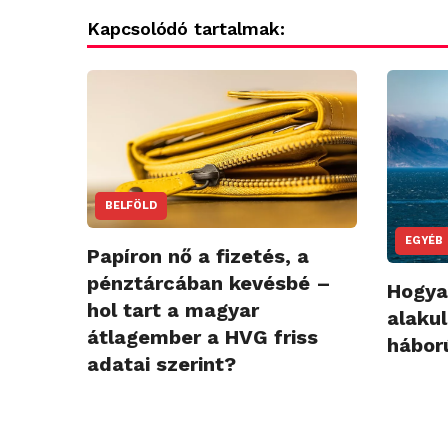
Kapcsolódó tartalmak:
BELFÖLD
EGYÉB
Papíron nő a fizetés, a
pénztárcában kevésbé –
Hogya
hol tart a magyar
alakul
átlagember a HVG friss
hábor
adatai szerint?