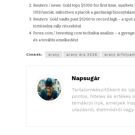
Reuters / news: Gold tops $5300 for first time, markets
USD/unciát, miközben a piacok a gazdasági bizonytalan
Reuters: Gold vaults past $5200 to record high – a spot 
történelmi rally részeként.
Forex.com / Investing.com technikai analízis – a gyenge
és a további emelkedést.
Címkék:
arany
arany ára 2026
arany árfolya
Napsugár
Tartalomkészítőként és új
pontos, hiteles és értékes 
témákról írok, amelyek insp
utazásról, életmódról vagy