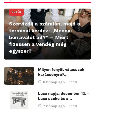
EGYÉB
Szervízdíj a számlán, majd a
terminál kérdez: „Mennyi
borravalót ad?” – Miért
fizessen a vendég még
egyszer?
Milyen fenyőt válasszak
karácsonyra?…
6 hónap ago
18
Luca napja: december 13. –
Luca széke és a…
7 hónap ago
18