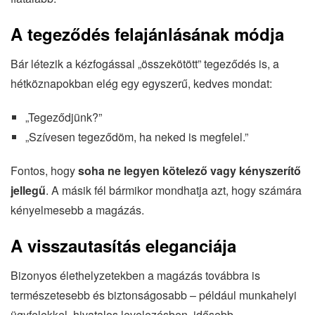
A tegeződés felajánlásának módja
Bár létezik a kézfogással „összekötött” tegeződés is, a
hétköznapokban elég egy egyszerű, kedves mondat:
„Tegeződjünk?”
„Szívesen tegeződöm, ha neked is megfelel.”
Fontos, hogy
soha ne legyen kötelező vagy kényszerítő
jellegű
. A másik fél bármikor mondhatja azt, hogy számára
kényelmesebb a magázás.
A visszautasítás eleganciája
Bizonyos élethelyzetekben a magázás továbbra is
természetesebb és biztonságosabb – például munkahelyi
ügyfelekkel, hivatalos levelezésben, idősebb