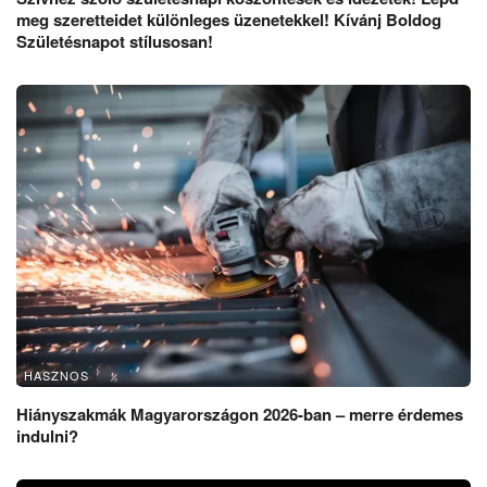
meg szeretteidet különleges üzenetekkel! Kívánj Boldog
Születésnapot stílusosan!
HASZNOS
Hiányszakmák Magyarországon 2026-ban – merre érdemes
indulni?