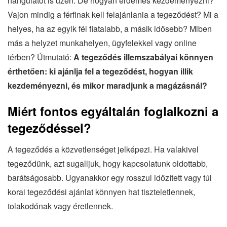
hangulatot is üzen. De hogyan érdemes kezdeményezni?
Vajon mindig a férfinak kell felajánlania a tegeződést? Mi a
helyes, ha az egyik fél fiatalabb, a másik idősebb? Miben
más a helyzet munkahelyen, ügyfelekkel vagy online
térben? Útmutató:
A tegeződés illemszabályai könnyen
érthetően: ki ajánlja fel a tegeződést, hogyan illik
kezdeményezni, és mikor maradjunk a magázásnál?
Miért fontos egyáltalán foglalkozni a
tegeződéssel?
A tegeződés a közvetlenséget jelképezi. Ha valakivel
tegeződünk, azt sugalljuk, hogy kapcsolatunk oldottabb,
barátságosabb. Ugyanakkor egy rosszul időzített vagy túl
korai tegeződési ajánlat könnyen hat tiszteletlennek,
tolakodónak vagy éretlennek.