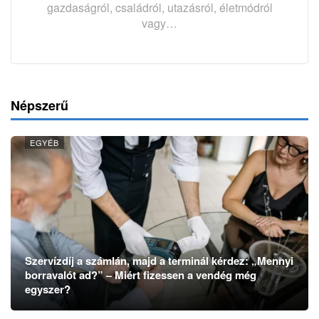
gazdaságról, családról, utazásról, életmódról
vagy…
Népszerű
EGYÉB
Szervízdíj a számlán, majd a terminál kérdez: „Mennyi
borravalót ad?” – Miért fizessen a vendég még
egyszer?