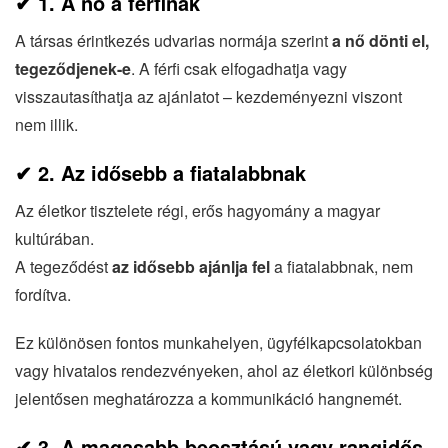
✔
1. A nő a férfinak
A társas érintkezés udvarias normája szerint
a nő dönti el,
tegeződjenek-e
. A férfi csak elfogadhatja vagy
visszautasíthatja az ajánlatot – kezdeményezni viszont
nem illik.
✔
2. Az idősebb a fiatalabbnak
Az életkor tisztelete régi, erős hagyomány a magyar
kultúrában.
A tegeződést
az idősebb ajánlja fel
a fiatalabbnak, nem
fordítva.
Ez különösen fontos munkahelyen, ügyfélkapcsolatokban
vagy hivatalos rendezvényeken, ahol az életkori különbség
jelentősen meghatározza a kommunikáció hangnemét.
✔
3. A magasabb beosztású vagy rangidős