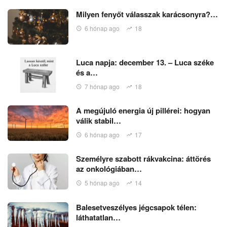
Milyen fenyőt válasszak karácsonyra?…
6 hónap ago
18
Luca napja: december 13. – Luca széke
és a…
7 hónap ago
18
A megújuló energia új pillérei: hogyan
válik stabil…
6 hónap ago
17
Személyre szabott rákvakcina: áttörés
az onkológiában…
5 hónap ago
14
Balesetveszélyes jégcsapok télen:
láthatatlan…