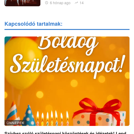
6 hónap ago
14
Kapcsolódó tartalmak:
ÜNNEPEK
Szívhez szóló születésnapi köszöntések és idézetek! Lepd