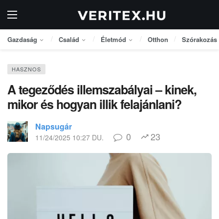
Gazdaság
Család
Életmód
Otthon
Szórakozás
HASZNOS
A tegeződés illemszabályai – kinek,
mikor és hogyan illik felajánlani?
Napsugár
0
23
11/24/2025 10:27 DU.