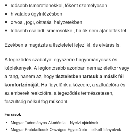
idősebb ismeretlenekkel, főként személyesen
hivatalos ügyintézésben
orvosi, jogi, oktatási helyzetekben
idősebb családi ismerősökkel, ha ők nem ajánlották fel
Ezekben a magázás a tiszteletet fejezi ki, és elvárás is.
A tegeződés szabályai egyszerre hagyományosak és
képlékenyek. A legfontosabb azonban nem az életkor vagy
a rang, hanem az, hogy
tiszteletben tartsuk a másik fél
komfortzónáját
. Ha figyelünk a közegre, a szituációra és
az emberek reakcióira, a tegeződés természetesen,
feszültség nélkül fog működni.
Források
Magyar Tudományos Akadémia – Nyelvi ajánlások
Magyar Protokollosok Országos Egyesülete – etikett irányelvek