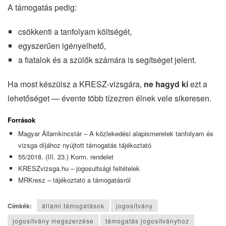
A támogatás pedig:
csökkenti a tanfolyam költségét,
egyszerűen igényelhető,
a fiatalok és a szülők számára is segítséget jelent.
Ha most készülsz a KRESZ-vizsgára,
ne hagyd ki
ezt a
lehetőséget — évente több tízezren élnek vele sikeresen.
Forrás
ok
Magyar Államkincstár – A közlekedési alapismeretek tanfolyam és
vizsga díjához nyújtott támogatás tájékoztató
55/2018. (III. 23.) Korm. rendelet
KRESZvizsga.hu – jogosultsági feltételek
MRKresz – tájékoztató a támogatásról
Címkék:
állami támogatások
jogosítvány
jogosítvány megszerzése
támogatás jogosítványhoz