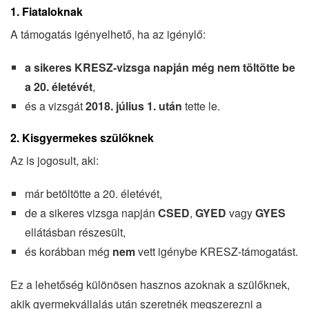
1. Fiataloknak
A támogatás igényelhető, ha az igénylő:
a sikeres KRESZ-vizsga napján még nem töltötte be
a 20. életévét
,
és a vizsgát
2018. július 1. után
tette le.
2. Kisgyermekes szülőknek
Az is jogosult, aki:
már betöltötte a 20. életévét,
de a sikeres vizsga napján
CSED
,
GYED
vagy
GYES
ellátásban részesült,
és korábban még
nem
vett igénybe KRESZ-támogatást.
Ez a lehetőség különösen hasznos azoknak a szülőknek,
akik gyermekvállalás után szeretnék megszerezni a