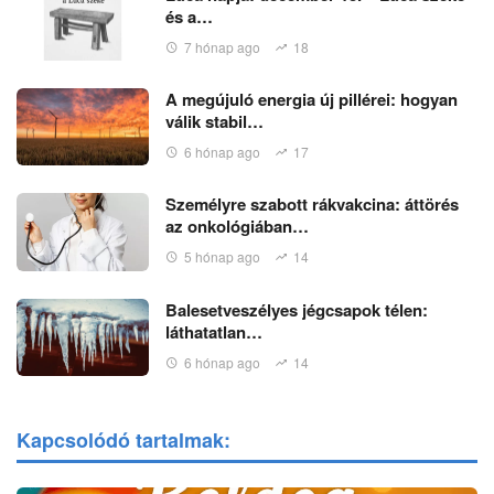
és a…
7 hónap ago
18
A megújuló energia új pillérei: hogyan
válik stabil…
6 hónap ago
17
Személyre szabott rákvakcina: áttörés
az onkológiában…
5 hónap ago
14
Balesetveszélyes jégcsapok télen:
láthatatlan…
6 hónap ago
14
Kapcsolódó tartalmak: