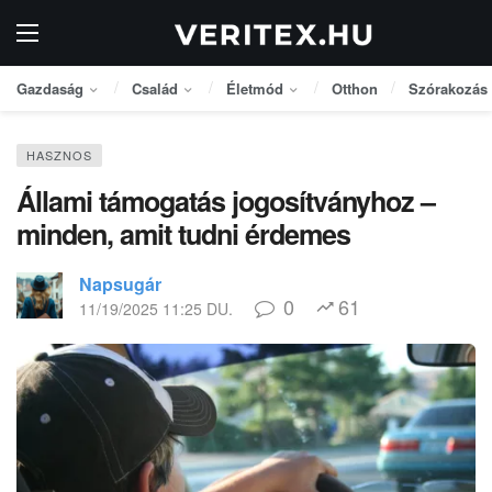
Gazdaság
Család
Életmód
Otthon
Szórakozás
HASZNOS
Állami támogatás jogosítványhoz –
minden, amit tudni érdemes
Napsugár
0
61
11/19/2025 11:25 DU.