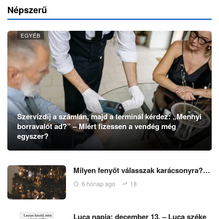
Népszerű
EGYÉB
Szervízdíj a számlán, majd a terminál kérdez: „Mennyi
borravalót ad?” – Miért fizessen a vendég még
egyszer?
Milyen fenyőt válasszak karácsonyra?…
6 hónap ago
18
Luca napja: december 13. – Luca széke