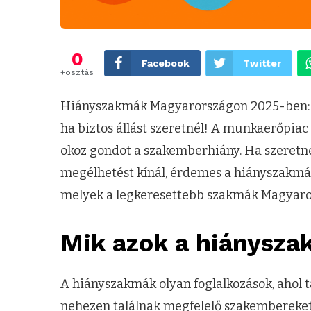
0
Facebook
Twitter
+osztás
Hiányszakmák Magyarországon 2025-ben: m
ha biztos állást szeretnél! A munkaerőpiac
okoz gondot a szakemberhiány. Ha szeretné
megélhetést kínál, érdemes a hiányszakmá
melyek a legkeresettebb szakmák Magyaror
Mik azok a hiánysz
A hiányszakmák olyan foglalkozások, ahol 
nehezen találnak megfelelő szakembereket