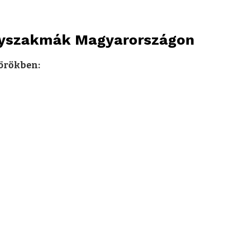
nyszakmák Magyarországon
örökben: