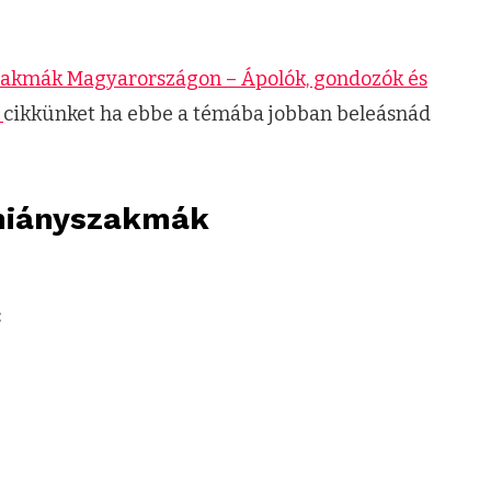
szakmák Magyarországon – Ápolók, gondozók és
ű
cikkünket ha ebbe a témába jobban beleásnád
 hiányszakmák
: