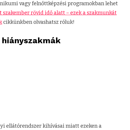
chnikumi vagy felnőttképzési programokban lehet
tt szakember rövid idő alatt – ezek a szakmunkát
k
cikkünkben olvashatsz róluk!
s hiányszakmák
i ellátórendszer kihívásai miatt ezeken a