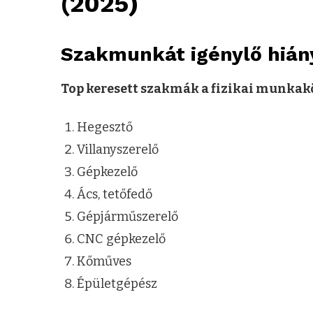
(2025)
Szakmunkát igénylő hiá
Top keresett szakmák a fizikai munkak
Hegesztő
Villanyszerelő
Gépkezelő
Ács, tetőfedő
Gépjárműszerelő
CNC gépkezelő
Kőműves
Épületgépész