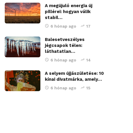
A megújuló energia új
pillérei: hogyan válik
stabil…
6 hónap ago
17
Balesetveszélyes
jégcsapok télen:
láthatatlan…
6 hónap ago
14
A selyem újjászületése: 10
kínai divatmárka, amely…
6 hónap ago
15