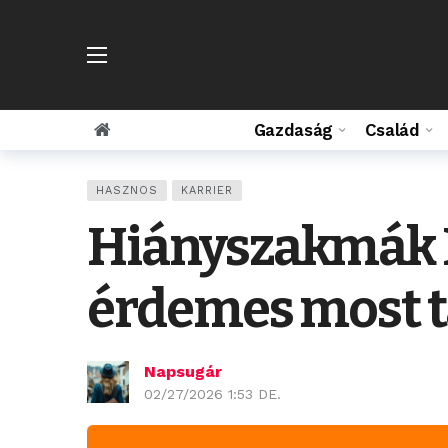
Gazdaság
Család
HASZNOS
KARRIER
Hiányszakmák 
érdemes most t
Napsugár
02/27/2026 1:53 DE.