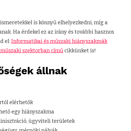
ismeretekkel is könnyű elhelyezkedni, míg a
nak. Ha érdekel ez az irány és további hasznos
d el:
Informatikai és műszaki hiányszakmák
 műszaki szektorban című
cikkünket is!
őségek állnak
ortól elérhetők
gezhető egy hiányszakma
inisztráció, ügyviteli területek
zségügy, mérnöki pályák