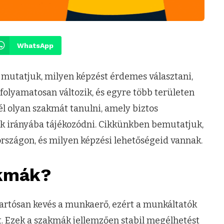
WhatsApp
utatjuk, milyen képzést érdemes választani,
 folyamatosan változik, és egyre több területen
l olyan szakmát tanulni, amely biztos
k irányába tájékozódni. Cikkünkben bemutatjuk,
szágon, és milyen képzési lehetőségeid vannak.
akmák?
tartósan kevés a munkaerő, ezért a munkáltatók
. Ezek a szakmák jellemzően stabil megélhetést