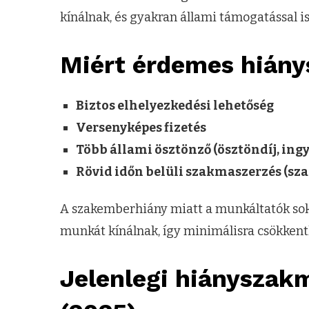
kínálnak, és gyakran állami támogatással is
Miért érdemes hiány
Biztos elhelyezkedési lehetőség
Versenyképes fizetés
Több állami ösztönző (ösztöndíj, ing
Rövid időn belüli szakmaszerzés (sza
A szakemberhiány miatt a munkáltatók sok 
munkát kínálnak, így minimálisra csökken
Jelenlegi hiánysza