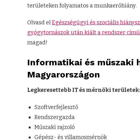
területeken folyamatos a munkaerőhiány.
Olvasd el
Egészségügyi és szociális hiány
gyógytornászok után kiált a rendszer cím
magad!
Informatikai és műszaki
Magyarországon
Legkeresettebb IT és mérnöki területek
Szoftverfejlesztő
Rendszergazda
Műszaki rajzoló
Gépész- és villamosmérnök