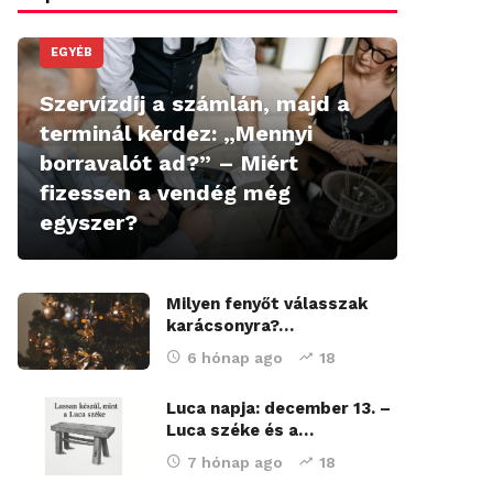
EGYÉB
Szervízdíj a számlán, majd a
terminál kérdez: „Mennyi
borravalót ad?” – Miért
fizessen a vendég még
egyszer?
Milyen fenyőt válasszak
karácsonyra?…
6 hónap ago
18
Luca napja: december 13. –
Luca széke és a…
7 hónap ago
18