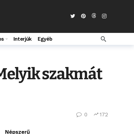
os
Interjúk
Egyéb
Melyik szakmát
0
172
Népszerű