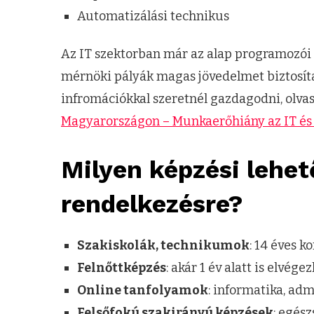
Automatizálási technikus
Az IT szektorban már az alap programozói 
mérnöki pályák magas jövedelmet biztosíta
infromációkkal szeretnél gazdagodni, olvas
Magyarországon – Munkaerőhiány az IT és
Milyen képzési lehet
rendelkezésre?
Szakiskolák, technikumok
: 14 éves k
Felnőttképzés
: akár 1 év alatt is elvé
Online tanfolyamok
: informatika, adm
Felsőfokú szakirányú képzések
: egés