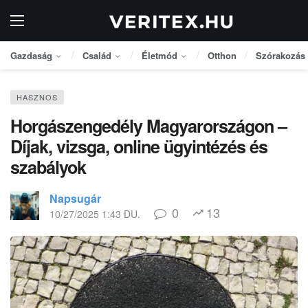
Gazdaság
Család
Életmód
Otthon
Szórakozás
HASZNOS
Horgászengedély Magyarországon –
Díjak, vizsga, online ügyintézés és
szabályok
Napsugár
0
13
10/27/2025 1:43 DU.