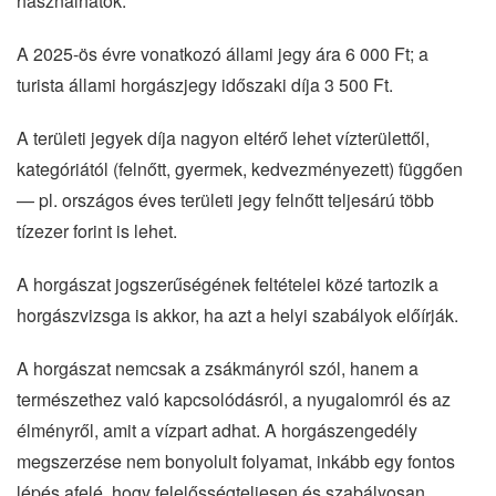
használhatók.
A 2025-ös évre vonatkozó állami jegy ára 6 000 Ft; a
turista állami horgászjegy időszaki díja 3 500 Ft.
A területi jegyek díja nagyon eltérő lehet vízterülettől,
kategóriától (felnőtt, gyermek, kedvezményezett) függően
— pl. országos éves területi jegy felnőtt teljesárú több
tízezer forint is lehet.
A horgászat jogszerűségének feltételei közé tartozik a
horgászvizsga is akkor, ha azt a helyi szabályok előírják.
A horgászat nemcsak a zsákmányról szól, hanem a
természethez való kapcsolódásról, a nyugalomról és az
élményről, amit a vízpart adhat. A horgászengedély
megszerzése nem bonyolult folyamat, inkább egy fontos
lépés afelé, hogy felelősségteljesen és szabályosan