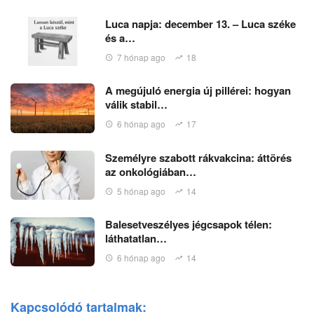
Luca napja: december 13. – Luca széke
és a…
7 hónap ago
18
A megújuló energia új pillérei: hogyan
válik stabil…
6 hónap ago
17
Személyre szabott rákvakcina: áttörés
az onkológiában…
5 hónap ago
14
Balesetveszélyes jégcsapok télen:
láthatatlan…
6 hónap ago
14
Kapcsolódó tartalmak: