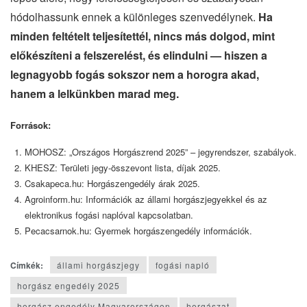
hódolhassunk ennek a különleges szenvedélynek.
Ha
minden feltételt teljesítettél, nincs más dolgod, mint
előkészíteni a felszerelést, és elindulni — hiszen a
legnagyobb fogás sokszor nem a horogra akad,
hanem a lelkünkben marad meg.
Források:
MOHOSZ: „Országos Horgászrend 2025” – jegyrendszer, szabályok.
KHESZ: Területi jegy-összevont lista, díjak 2025.
Csakapeca.hu: Horgászengedély árak 2025.
Agroinform.hu: Információk az állami horgászjegyekkel és az
elektronikus fogási naplóval kapcsolatban.
Pecacsarnok.hu: Gyermek horgászengedély információk.
Címkék:
állami horgászjegy
fogási napló
horgász engedély 2025
horgász engedély Magyarországon
horgászat