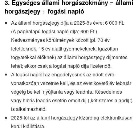
3. Egységes állami horgászokmány = állami
horgászjegy + fogási napló
Az állami horgászjegy díja a 2025-ös évre: 6 000 Ft.
(A papíralapú fogási napló díja: 600 Ft.)
Kedvezményes körülmények között (pl. 70 év
felettieknek, 15 év alatti gyermekeknek, igazoltan
fogyatékkal élőknek) az állami horgászjegy díjmentes
lehet; ekkor csak a fogási napló díja fizetendő.
A fogási naplót az engedélyesnek az adott évre
vonatkozóan vezetnie kell, és az évet követő év február
végéig be kell nyújtania vagy leadnia. Késedelmes
vagy hibás leadás esetén emelt díj („két-szeres alapdíj”)
is alkalmazható.
2025-től az állami horgászjegy kizárólag elektronikusan
kerül kiállításra.