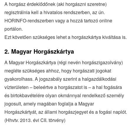
A horgász érdeklődőnek (aki horgászni szeretne)
regisztrálnia kell a hivatalos rendszerben, az ún.
HORINFO-rendszerben vagy a hozzá tartozó online
portálon.
Ezt követően szükséges lehet a horgászkártya kiváltása is.
2. Magyar Horgászkártya
A Magyar Horgászkártya (régi nevén horgászigazolvány)
megléte szükséges ahhoz, hogy horgászati jogokat
gyakorolhass. A jogszabály szerint a halgazdálkodási
vízterületen – beleértve a horgászatot is – a hal fogására
és birtokbavételére olyan okmánnyal rendelkező személy
jogosult, amely magában foglalja a Magyar
Horgászkártyát, az állami horgászjegyet és a fogási naplót.
(Hhvtv. 2013. évi CII. törvény)