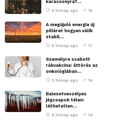
karácsonyra?…
6 hónap ago
18
A megújuló energia új
pillérei: hogyan válik
stabil…
6 hónap ago
17
Személyre szabott
rákvakcina: áttörés az
onkológiában…
5 hónap ago
14
Balesetveszélyes
jégcsapok télen:
láthatatlan…
6 hónap ago
14