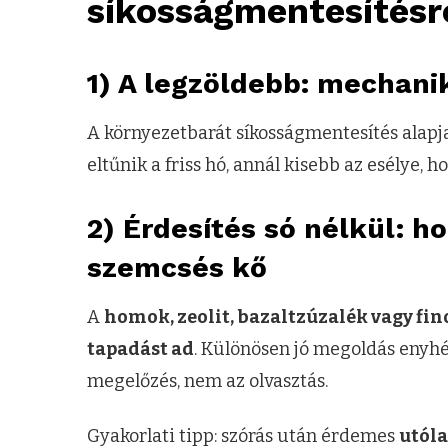
síkosságmentesítésr
1) A legzöldebb: mechani
A környezetbarát síkosságmentesítés alapj
eltűnik a friss hó, annál kisebb az esélye, 
2) Érdesítés só nélkül: h
szemcsés kő
A
homok, zeolit, bazaltzúzalék vagy fi
tapadást ad
. Különösen jó megoldás enyhébb
megelőzés, nem az olvasztás.
Gyakorlati tipp: szórás után érdemes
utóla