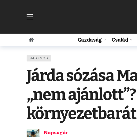
Gazdaság
Család
HASZNOS
Járda sózása Ma
„nem ajánlott”? 
környezetbará
Napsugár