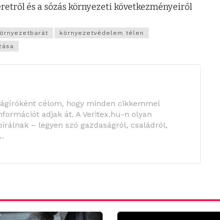
 keretről és a sózás környezeti következményeiről
örnyezetbarát
környezetvédelem télen
zása
ságíróként célom, hogy minden cikkemmel
információt adjak át. A Veritex.hu-n olyan
irálnak – legyen szó gazdaságról, családról,
…