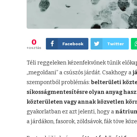
0
Facebook
Twitter
+osztás
Téli reggeleken kézenfekvőnek tűnik előkap
„megoldani” a csúszós járdát. Csakhogy a
j
szempontból problémás:
belterületi közte
síkosságmentesítésre olyan anyag hasz
közterületen vagy annak közvetlen körn
gyakorlatban ez azt jelenti, hogy a
nátrium
a járdákon, fasorok, zöldsávok, fák töve köz