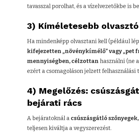
tavasszal porolhat, és a vízelvezetőkbe is b
3) Kíméletesebb olvasztó
Ha mindenképp olvasztani kell (például lépc
kifejezetten „növénykímélő” vagy „pet f
mennyiségben, célzottan
használni (ne a 
ezért a csomagoláson jelzett felhasználási
4) Megelőzés: csúszásgát
bejárati rács
A bejáratoknál a
csúszásgátló szőnyegek,
teljesen kiváltja a vegyszerezést.