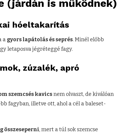
e (járdán is működnek)
kai hóeltakarítás
a a
gyors lapátolás és seprés
. Minél előbb
hogy letaposva jégréteggé fagy.
omok, zúzalék, apró
nom szemcsés kavics
nem olvaszt, de kiválóan
 fagyban, illetve ott, ahol a cél a baleset-
g összeseperni
, mert a túl sok szemcse