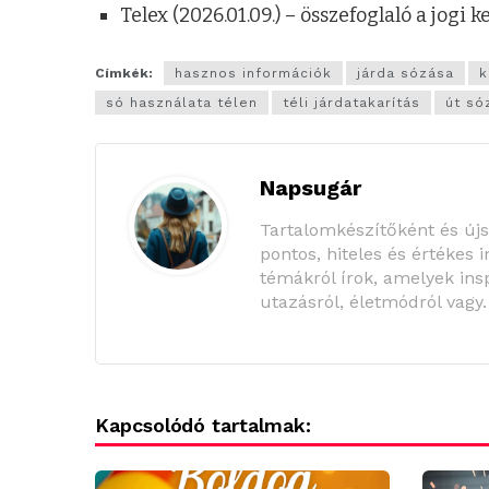
Telex (2026.01.09.) – összefoglaló a jogi
Címkék:
hasznos információk
járda sózása
k
só használata télen
téli járdatakarítás
út só
Napsugár
Tartalomkészítőként és új
pontos, hiteles és értékes 
témákról írok, amelyek insp
utazásról, életmódról vagy
Kapcsolódó tartalmak: