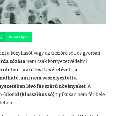
WhatsApp
ni a konyhasót vagy az útszóró sót, és gyorsan
árda sózása
nem csak környezetvédelmi
rületen – az úttest kivételével – a
nálható, ami nem veszélyezteti a
yezetében lévő fás szárú növényeket
. A
-klorid (klasszikus só)
tipikusan nem fér bele
elében.