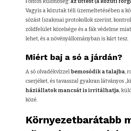
Fontos különbség:
az úttest (a közúti for
Vagyis a közutak téli üzemeltetésében a 
sózást (szakmai protokollok szerint, kontrol
zöldfelület közelsége és a fák védelme mia
lehet, és a növényállományban is kárt tesz.
Miért baj a só a járdán?
A só olvadékvízzel
bemosódik a talajba
, 
cserjéket, és tavasszal gyakran látványos „
háziállatok mancsát is irritálhatja
, kü
közé.
Környezetbarátabb 