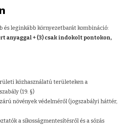
en
b és leginkább környezetbarát kombináció:
nert anyaggal + (3) csak indokolt pontokon,
területi közhasználatú területeken a
zabály (19. §)
 szárú növények védelméről (jogszabályi háttér,
tatók a síkosságmentesítésről és a sózás