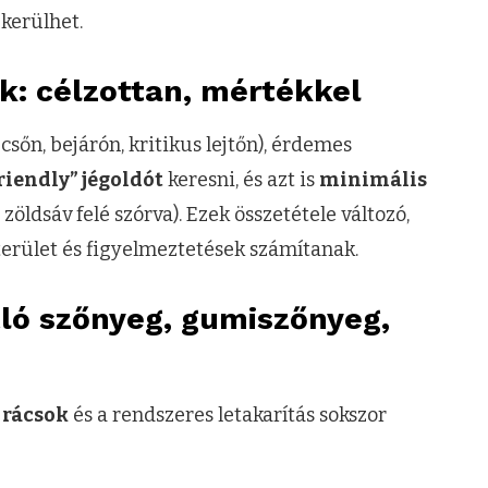
ekerülhet.
k: célzottan, mértékkel
sőn, bejárón, kritikus lejtőn), érdemes
riendly” jégoldót
keresni, és azt is
minimális
zöldsáv felé szórva). Ezek összetétele változó,
 terület és figyelmeztetések számítanak.
ló szőnyeg, gumiszőnyeg,
 rácsok
és a rendszeres letakarítás sokszor