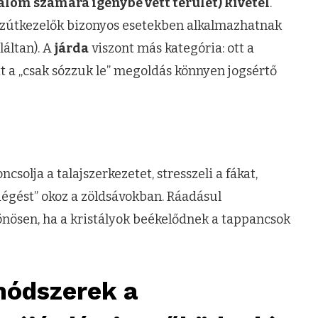
galom számára igénybe vett terület) kivétel
.
közútkezelők bizonyos esetekben alkalmazhatnak
láltan). A
járda
viszont más kategória: ott a
tt a „csak sózzuk le” megoldás könnyen jogsértő
roncsolja a talajszerkezetet, stresszeli a fákat,
kiégést” okoz a zöldsávokban. Ráadásul
lönösen, ha a kristályok beékelődnek a tappancsok
módszerek a