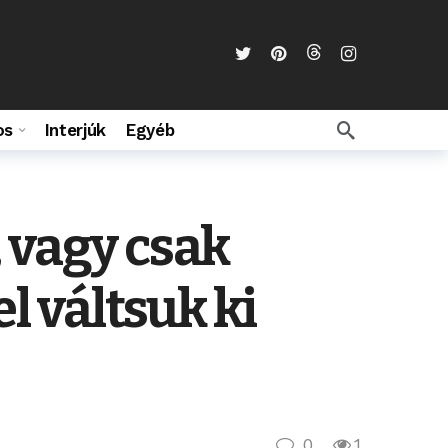
os
Interjúk
Egyéb
 vagy csak
l váltsuk ki
0
1