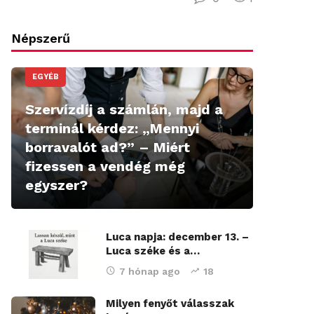
Népszerű
EGYÉB
Szervízdíj a számlán, majd a
terminál kérdez: „Mennyi
borravalót ad?” – Miért
fizessen a vendég még
egyszer?
Luca napja: december 13. –
Luca széke és a…
7 hónap ago
18
Milyen fenyőt válasszak