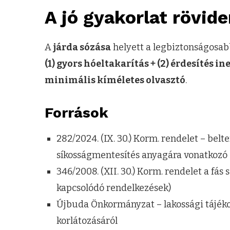
A jó gyakorlat rövid
A
járda sózása
helyett a legbiztonságosab
(1) gyors hóeltakarítás + (2) érdesítés i
minimális kíméletes olvasztó
.
Források
282/2024. (IX. 30.) Korm. rendelet – bel
síkosságmentesítés anyagára vonatkozó s
346/2008. (XII. 30.) Korm. rendelet a fás
kapcsolódó rendelkezések)
Újbuda Önkormányzat – lakossági tájékoz
korlátozásáról