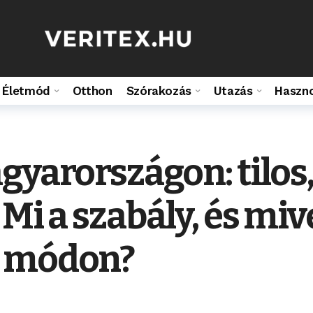
Életmód
Otthon
Szórakozás
Utazás
Haszn
gyarországon: tilos,
Mi a szabály, és mive
t módon?