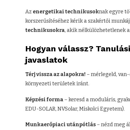
Az
energetikai technikusok
nak egyre tö
korszerűsítéséhez kérik a szakértői munká
technikusokra
, akik nélkülözhetetlenek 
Hogyan válassz? Tanulási 
javaslatok
Térj vissza az alapokra!
– mérlegeld, van-
környezeti területek iránt.
Képzési forma
– keresd a moduláris, gyako
EDU-SOLAR, NVSolar, Miskolci Egyetem).
Munkaerőpiaci utánpótlás
– nézd meg ál