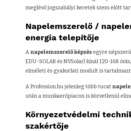
meglévő jogszabályi keretek szem előtt tar
Napelemszerelő / napele
energia telepítője
A
napelemszerelő képzés
egyre népszerűb
EDU-SOLAR és NVSolar) kínál 120-168 órás,
elméleti és gyakorlati modult is tartalmaz
A Profession.hu jelenleg több tucat
napel
után a munkaerőpiacon is közvetlenül elin
Környezetvédelmi techni
szakértője