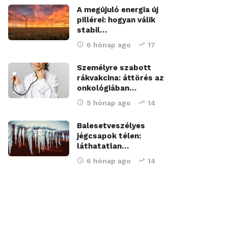
A megújuló energia új
pillérei: hogyan válik
stabil…
6 hónap ago
17
Személyre szabott
rákvakcina: áttörés az
onkológiában…
5 hónap ago
14
Balesetveszélyes
jégcsapok télen:
láthatatlan…
6 hónap ago
14