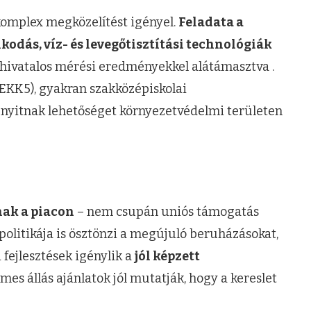
omplex megközelítést igényel.
Feladata a
odás, víz- és levegőtisztítási technológiák
hivatalos mérési eredményekkel alátámasztva .
(EKK5), gyakran szakközépiskolai
t nyitnak lehetőséget környezetvédelmi területen
nak a piacon
– nem csupán uniós támogatás
olitikája is ösztönzi a megújuló beruházásokat,
 fejlesztések igénylik a
jól képzett
s állás ajánlatok jól mutatják, hogy a kereslet