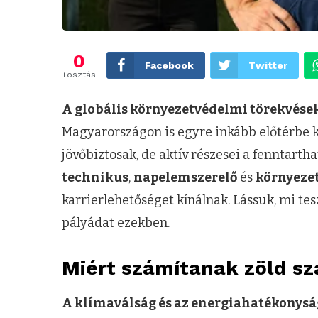
0
Facebook
Twitter
+osztás
A globális környezetvédelmi törekvések
Magyarországon is egyre inkább előtérbe 
jövőbiztosak, de aktív részesei a fenntarth
technikus
,
napelemszerelő
és
környeze
karrierlehetőséget kínálnak. Lássuk, mi te
pályádat ezekben.
Miért számítanak zöld 
A klímaválság és az energiahatékonysá