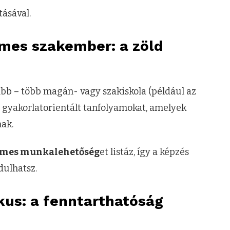
tásával.
mes szakember: a zöld
b – több magán- vagy szakiskola (például az
 gyakorlatorientált tanfolyamokat, amelyek
nak.
emes munkalehetőség
et listáz, így a képzés
dulhatsz.
kus: a fenntarthatóság