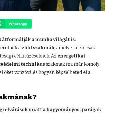
WhatsApp
 átformálják a munka világát is.
kerülnek a
zöld szakmák
, amelyek nemcsak
atósági célkitűzéseknek. Az
energetikai
tvédelmi technikus
szakmák ma már komoly
szi őket vonzóvá és hogyan képzelheted el a
szakmának?
gi elvárások miatt a hagyományos iparágak