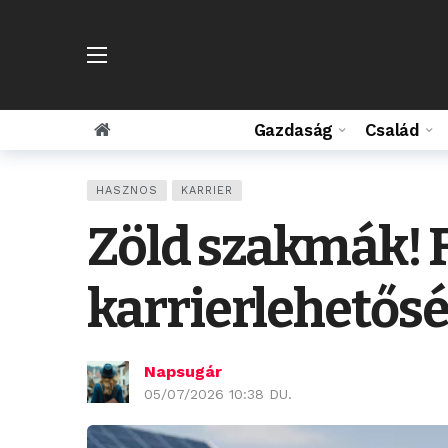
Gazdaság
Család
HASZNOS
KARRIER
Zöld szakmák! F
karrierlehetős
Napsugár
05/07/2026 10:38 DU.