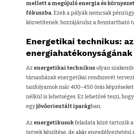
mellett a megújuló energia és környeze
fókuszba
. Ezek a pályák nemcsak pénzügyi
közvetítenek: hozzájárulsz a fenntartható 
Energetikai technikus: a
energiahatékonyságának 
Az
energetikai technikus
olyan szakember
társasházak energetikai rendszerét tervezi
tanfolyamok már 400–450 órás képzéseket 
nélkül is lehetséges. Ez lehetővé teszi, hogy
egy
jövőorientált iparág
ban.
Az
energetikusok
feladata közé tartozik 
tervek készítése, de akár engedélyeztetési 