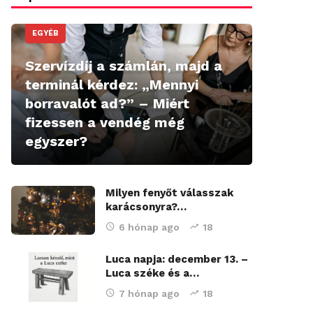
EGYÉB
Szervízdíj a számlán, majd a
terminál kérdez: „Mennyi
borravalót ad?” – Miért
fizessen a vendég még
egyszer?
Milyen fenyőt válasszak
karácsonyra?…
6 hónap ago
18
Luca napja: december 13. –
Luca széke és a…
7 hónap ago
18