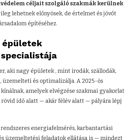
tvédelem céljait szolgáló szakmák kerülnek
leg lehetnek előnyösek, de értelmet és jövőt
társadalom építéséhez.
z épületek
specialistája
, aki nagy épületek , mint irodák, szállodák,
, üzemelteti és optimalizálja. A 2025-ös
kínálnak, amelyek elvégzése szakmai gyakorlat
 rövid idő alatt — akár félév alatt — pályára lépj
a rendszeres energiafelmérés, karbantartási
és üzemeltetési feladatok ellátása is — mindezt