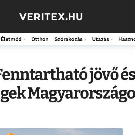
Életmód
Otthon
Szórakozás
Utazás
Haszn
enntartható jövő és
égek Magyarországo