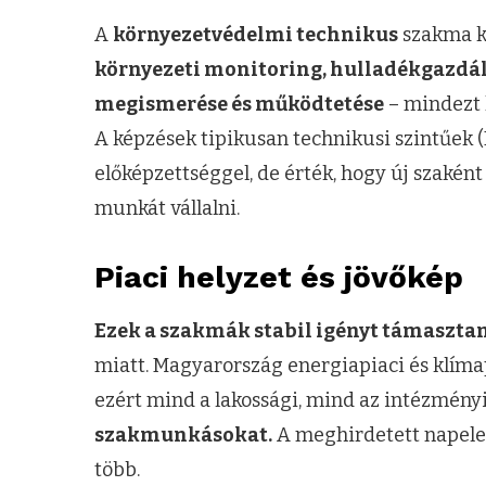
A
környezetvédelmi technikus
szakma k
környezeti monitoring, hulladékgazdálk
megismerése és működtetése
– mindezt 
A képzések tipikusan technikusi szintűek 
előképzettséggel, de érték, hogy új szakén
munkát vállalni.
Piaci helyzet és jövőkép
Ezek a szakmák stabil igényt támaszta
miatt. Magyarország energiapiaci és klímap
ezért mind a lakossági, mind az intézményi
szakmunkásokat.
A meghirdetett napeleme
több.