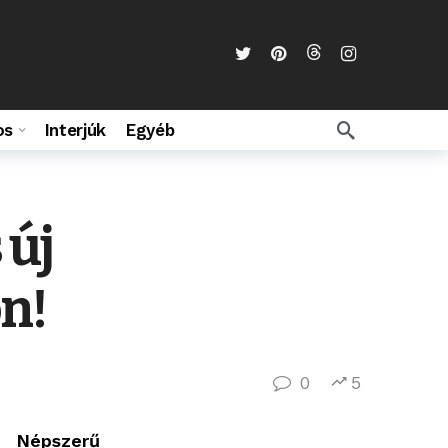
os
Interjúk
Egyéb
 új
n!
0
5
Népszerű