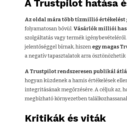
A Trustpilot hatása 
Az oldal mára több tízmillió értékelést 
folyamatosan bővül.
Vásárlók milliói ha
szolgáltatás vagy termék igénybevételéről
jelentőséggel bírnak, hiszen
egy magas Tr
a negatív tapasztalatok arra ösztönözhetik 
A Trustpilot rendszeresen publikál átlá
hogyan küzdenek a hamis értékelések elle
integritásának megőrzésére. A céljuk az, h
megbízható környezetben találkozhassanak
Kritikák és viták