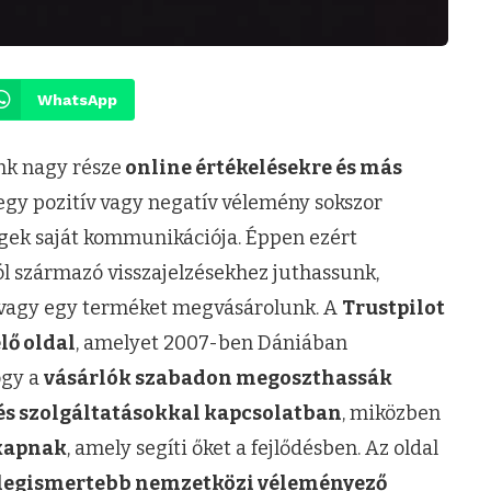
WhatsApp
ink nagy része
online értékelésekre és más
egy pozitív vagy negatív vélemény sokszor
égek saját kommunikációja. Éppen ezért
l származó visszajelzésekhez juthassunk,
k vagy egy terméket megvásárolunk. A
Trustpilot
lő oldal
, amelyet 2007-ben Dániában
hogy a
vásárlók szabadon megoszthassák
és szolgáltatásokkal kapcsolatban
, miközben
 kapnak
, amely segíti őket a fejlődésben. Az oldal
 legismertebb nemzetközi véleményező