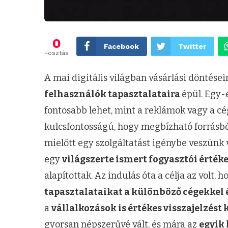
0
Facebook
Twitter
+osztás
A mai digitális világban vásárlási döntése
felhasználók tapasztalataira
épül. Egy-
fontosabb lehet, mint a reklámok vagy a c
kulcsfontosságú, hogy megbízható forrásbó
mielőtt egy szolgáltatást igénybe veszün
egy
világszerte ismert fogyasztói értéke
alapítottak. Az indulás óta a célja az volt, 
tapasztalataikat a különböző cégekkel 
a
vállalkozások is értékes visszajelzést
gyorsan népszerűvé vált, és mára az
egyik