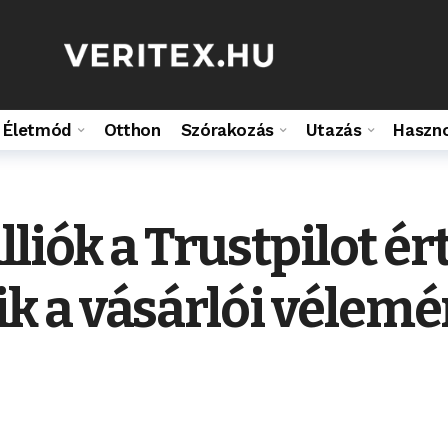
Életmód
Otthon
Szórakozás
Utazás
Haszn
lliók a Trustpilot é
 a vásárlói vélemén