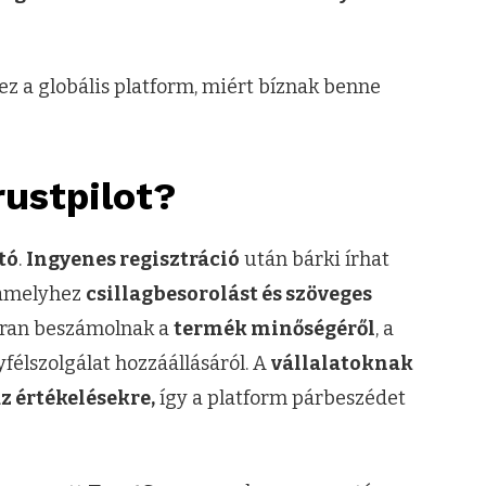
 a globális platform, miért bíznak benne
ustpilot?
tó
.
Ingyenes regisztráció
után bárki írhat
, amelyhez
csillagbesorolást és szöveges
akran beszámolnak a
termék minőségéről
, a
félszolgálat hozzáállásáról. A
vállalatoknak
z értékelésekre,
így a platform párbeszédet