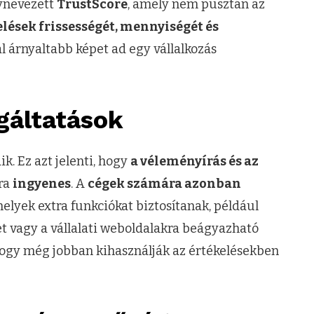
ynevezett
TrustScore
, amely nem pusztán az
elések frissességét, mennyiségét és
al árnyaltabb képet ad egy vállalkozás
lgáltatások
k. Ez azt jelenti, hogy
a véleményírás és az
ra
ingyenes
. A
cégek számára azonban
melyek extra funkciókat biztosítanak, például
t vagy a vállalati weboldalakra beágyazható
 hogy még jobban kihasználják az értékelésekben