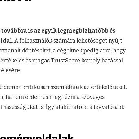
t továbbra is az egyik legmegbízhatóbb és
ldal.
A felhasználók számára lehetőséget nyújt
hozzanak döntéseket, a cégeknek pedig arra, hogy
 értékelés és magas TrustScore komoly hatással
élésére.
rdemes kritikusan szemlélniük az értékeléseket.
lni, hanem érdemes megnézni a szöveges
frissességüket is. Így alakítható ki a legvalósabb
éleményoldalak