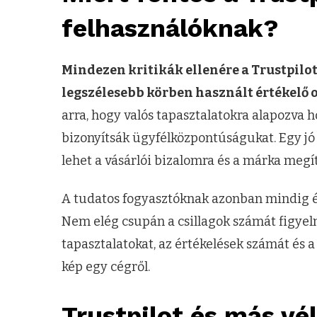
felhasználóknak?
Mindezen kritikák ellenére a Trustpilo
legszélesebb körben használt értékelő o
arra, hogy valós tapasztalatokra alapozva 
bizonyítsák ügyfélközpontúságukat. Egy jó
lehet a vásárlói bizalomra és a márka megít
A tudatos fogyasztóknak azonban mindig é
Nem elég csupán a csillagok számát figye
tapasztalatokat, az értékelések számát és a 
kép egy cégről.
Trustpilot és más v