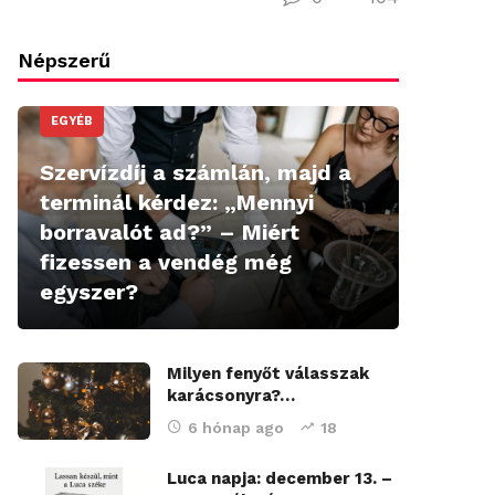
Népszerű
EGYÉB
Szervízdíj a számlán, majd a
terminál kérdez: „Mennyi
borravalót ad?” – Miért
fizessen a vendég még
egyszer?
Milyen fenyőt válasszak
karácsonyra?…
6 hónap ago
18
Luca napja: december 13. –