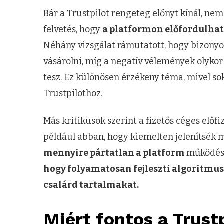
Bár a Trustpilot rengeteg előnyt kínál, nem
felvetés, hogy
a platformon előfordulha
Néhány vizsgálat rámutatott, hogy bizonyo
vásárolni, míg a negatív vélemények olykor
tesz. Ez különösen érzékeny téma, mivel sok
Trustpilothoz.
Más kritikusok szerint a fizetős céges előfi
például abban, hogy kiemelten jelenítsék meg
mennyire pártatlan a platform
működés
hogy folyamatosan fejleszti algoritmusai
csalárd tartalmakat.
Miért fontos a Trustp