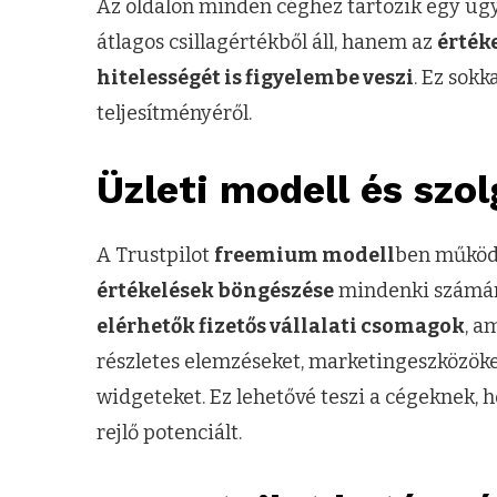
Az oldalon minden céghez tartozik egy úg
átlagos csillagértékből áll, hanem az
érték
hitelességét is figyelembe veszi
. Ez sokk
teljesítményéről.
Üzleti modell és szo
A Trustpilot
freemium modell
ben működi
értékelések böngészése
mindenki számá
elérhetők fizetős vállalati csomagok
, a
részletes elemzéseket, marketingeszközöke
widgeteket. Ez lehetővé teszi a cégeknek,
rejlő potenciált.