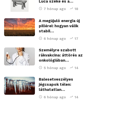
Luca széke és a…
7 hónap ago
18
A megújuló energia új
pillérei: hogyan válik
stabil…
6 hónap ago
17
Személyre szabott
rákvakcina: áttörés az
onkológiában…
5 hónap ago
14
Balesetveszélyes
jégcsapok télen:
láthatatlan…
6 hónap ago
14