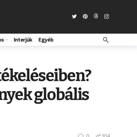
os
Interjúk
Egyéb
rtékeléseiben?
yek globális
0
104