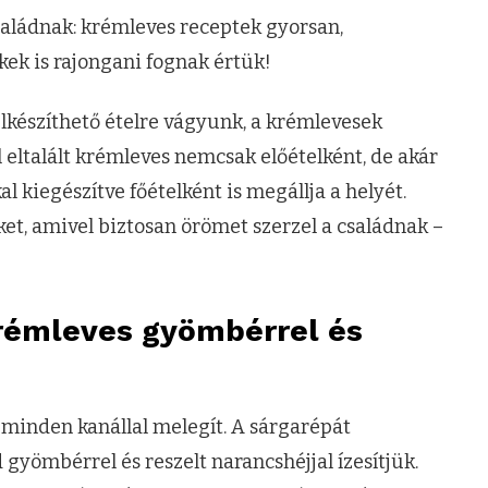
aládnak: krémleves receptek gyorsan,
kek is rajongani fognak értük!
lkészíthető ételre vágyunk, a krémlevesek
 eltalált krémleves nemcsak előételként, de akár
al kiegészítve főételként is megállja a helyét.
t, amivel biztosan örömet szerzel a családnak –
krémleves gyömbérrel és
 minden kanállal melegít. A sárgarépát
yömbérrel és reszelt narancshéjjal ízesítjük.