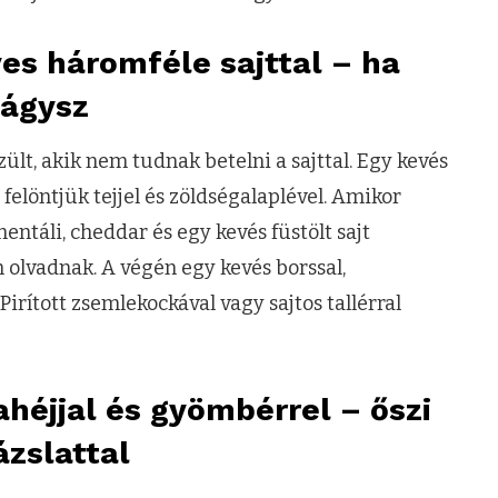
es háromféle sajttal – ha
vágysz
ült, akik nem tudnak betelni a sajttal. Egy kevés
felöntjük tejjel és zöldségalaplével. Amikor
mentáli, cheddar és egy kevés füstölt sajt
m olvadnak. A végén egy kevés borssal,
irított zsemlekockával vagy sajtos tallérral
héjjal és gyömbérrel – őszi
ázslattal