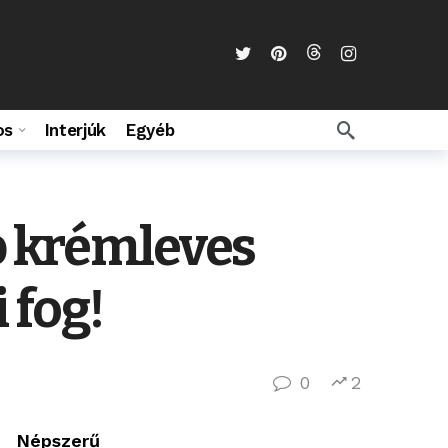
os
Interjúk
Egyéb
b krémleves
 fog!
0
2
Népszerű