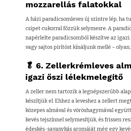
mozzarellás falatokkal
A házi paradicsomleves új szintre lép, ha 
csipet cukorral főzzük selymesre. A paradic
napérlelte paradicsomból készítve az igazi
vagy sajtos pirítóst kínáljunk mellé – olyan
🥬 6. Zellerkrémleves al
igazi őszi lélekmelegítő
A zeller nem tartozik a legnépszerűbb alapa
készítjük el. Ehhez a leveshez a zellert me
közepes almával és vöröshagymával együtt
kevés tejszínnel selymesítjük, és frissen res
édeskés-savanykás aromáját még egy kevés v