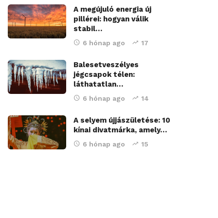
A megújuló energia új
pillérei: hogyan válik
stabil…
6 hónap ago
17
Balesetveszélyes
jégcsapok télen:
láthatatlan…
6 hónap ago
14
A selyem újjászületése: 10
kínai divatmárka, amely…
6 hónap ago
15