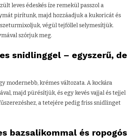
zült leves édeskés íze remekül passzol a
gymát pirítunk, majd hozzáadjuk a kukoricát és
szeturmixoljuk, végül tejföllel selymesítjük.
gymával szórjuk meg.
es snidlinggel – egyszerű, de
gy modernebb, krémes változata. A kockára
, majd pürésítjük, és egy kevés vajjal és tejjel
 fűszerezéshez, a tetejére pedig friss snidlinget
es bazsalikommal és ropogós