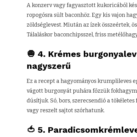
A konzerv vagy fagyasztott kukoricából kés
ropogósra sült baconhöz. Egy kis vajon ha
zöldséglevest. Miután az ízek összeértek, ös
Tálaláskor baconchipsszel, friss metélőha
🧅 4. Krémes burgonyalev
nagyszerű
Ez a recept a hagyományos krumplileves e
vágott burgonyát puhára főzzük fokhagymával
dúsítjuk. Só, bors, szerecsendió a tökéletes
vagy reszelt sajtot szórhatunk.
🍅 5. Paradicsomkrémlev