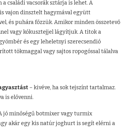
 családi vacsorák sztárja is lehet. A
is vajon dinsztelt hagymával együtt
vel, és puhára főzzük. Amikor minden összetevő
el vagy kókusztejjel lágyítjuk. A titok a
lt gyömbér és egy leheletnyi szerecsendió
irított tökmaggal vagy sajtos ropogóssal tálalva
fagyasztást
– kivéve, ha sok tejszínt tartalmaz.
 is elővenni.
 jó minőségű botmixer vagy turmix
agy akár egy kis natúr joghurt is segít elérni a