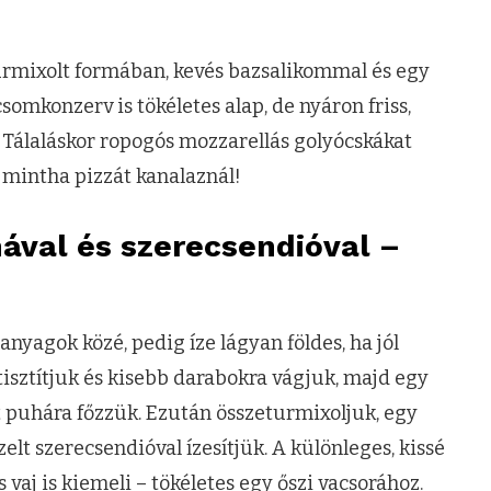
turmixolt formában, kevés bazsalikommal és egy
somkonzerv is tökéletes alap, de nyáron friss,
. Tálaláskor ropogós mozzarellás golyócskákat
, mintha pizzát kanalaznál!
mával és szerecsendióval –
nyagok közé, pedig íze lágyan földes, ha jól
gtisztítjuk és kisebb darabokra vágjuk, majd egy
 puhára főzzük. Ezután összeturmixoljuk, egy
zelt szerecsendióval ízesítjük. A különleges, kissé
aj is kiemeli – tökéletes egy őszi vacsorához.