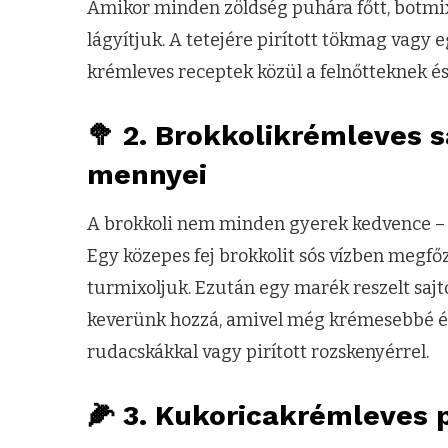
Amikor minden zöldség puhára főtt, botmix
lágyítjuk. A tetejére pirított tökmag vagy 
krémleves receptek közül a felnőtteknek é
🥦 2. Brokkolikrémleves s
mennyei
A brokkoli nem minden gyerek kedvence –
Egy közepes fej brokkolit sós vízben megf
turmixoljuk. Ezután egy marék reszelt sajt
keverünk hozzá, amivel még krémesebbé és 
rudacskákkal vagy pirított rozskenyérrel.
🌽 3. Kukoricakrémleves p