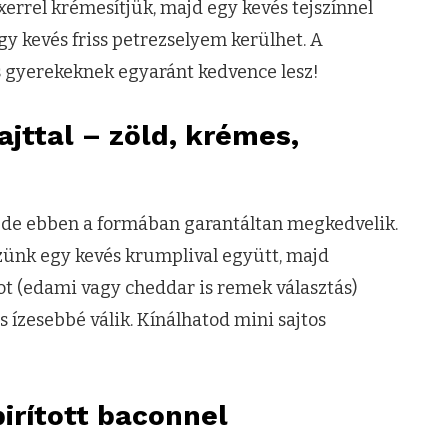
errel krémesítjük, majd egy kevés tejszínnel
egy kevés friss petrezselyem kerülhet. A
s gyerekeknek egyaránt kedvence lesz!
ajttal – zöld, krémes,
 de ebben a formában garantáltan megkedvelik.
őzünk egy kevés krumplival együtt, majd
ot (edami vagy cheddar is remek választás)
ízesebbé válik. Kínálhatod mini sajtos
irított baconnel