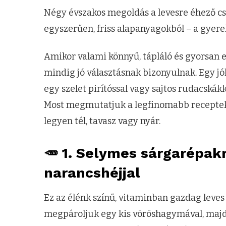
Négy évszakos megoldás a levesre éhező cs
egyszerűen, friss alapanyagokból – a gyere
Amikor valami könnyű, tápláló és gyorsan e
mindig jó választásnak bizonyulnak. Egy jól
egy szelet pirítóssal vagy sajtos rudacskákk
Most megmutatjuk a legfinomabb recepteke
legyen tél, tavasz vagy nyár.
🥕 1. Selymes sárgarépa
narancshéjjal
Ez az élénk színű, vitaminban gazdag leves
megpároljuk egy kis vöröshagymával, majd g