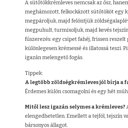
A sütőtökkrémleves nemcsak az ősz, hanem a
meghámozott, felkockázott sütőtököt egy k
megpároljuk, majd felöntjük zöldségalaplé
megpuhult, turmixoljuk, majd kevés tejszínn
fűszerezés: egy csipet fahéj, frissen resze
különlegesen krémessé és illatossá teszi. P
igazán melengető fogás.
Tippek:
A legtöbb zöldségkrémleves jól bírja a 
Érdemes külön csomagolni és egy hét múlva
Mitől lesz igazán selymes a krémleves?
A
elengedhetetlen. Emellett a tejföl, tejszín v
bársonyos állagot.