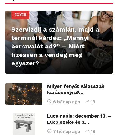
EGYÉB
Szervízdíj a számlán, majd a
terminál kérdez: „Mennyi
borravalót ad?” – Miért
fizessen a vendég még
egyszer?
Milyen fenyőt válasszak
karácsonyra?…
6 hónap ago
18
Luca napja: december 13. –
Luca széke és a…
7 hónap ago
18