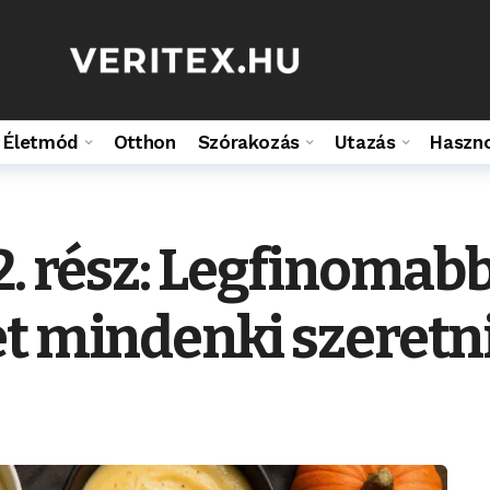
Életmód
Otthon
Szórakozás
Utazás
Haszn
2. rész: Legfinomab
t mindenki szeretni