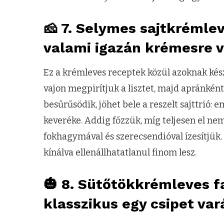
🧀 7. Selymes sajtkrémlev
valami igazán krémesre 
Ez a krémleves receptek közül azoknak kész
vajon megpirítjuk a lisztet, majd apránként 
besűrűsödik, jöhet bele a reszelt sajttrió: e
keveréke. Addig főzzük, míg teljesen el ne
fokhagymával és szerecsendióval ízesítjük. P
kínálva ellenállhatatlanul finom lesz.
🎃 8. Sütőtökkrémleves fa
klasszikus egy csipet var