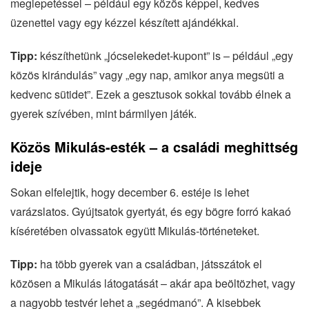
meglepetéssel – például egy közös képpel, kedves
üzenettel vagy egy kézzel készített ajándékkal.
Tipp:
készíthetünk „jócselekedet-kupont” is – például „egy
közös kirándulás” vagy „egy nap, amikor anya megsüti a
kedvenc sütidet”. Ezek a gesztusok sokkal tovább élnek a
gyerek szívében, mint bármilyen játék.
Közös Mikulás-esték – a családi meghittség
ideje
Sokan elfelejtik, hogy december 6. estéje is lehet
varázslatos. Gyújtsatok gyertyát, és egy bögre forró kakaó
kíséretében olvassatok együtt Mikulás-történeteket.
Tipp:
ha több gyerek van a családban, játsszátok el
közösen a Mikulás látogatását – akár apa beöltözhet, vagy
a nagyobb testvér lehet a „segédmanó”. A kisebbek