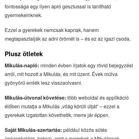
fontossága egy ilyen apró gesztussal is tanítható
gyermekeinknek.
Ezzel a gyerekek nemcsak kapnak, hanem
megtapasztalják az adni örömét is – és ez az igazi csoda.
Plusz ötletek
Mikulás-napló:
minden évben írjatok egy rövid bejegyzést
arról, mit hozott a Mikulás, és mit üzent. Évek múlva
gyönyörű emlék lesz visszaolvasni.
Mikulás-útvonal követése:
több weboldal és applikáció
élőben mutatja a Mikulás „világ körüli útját” – ezzel a
gyerekek izgatottan követhetik, merre jár éppen.
Saját Mikulás-szertartás:
például közös sütés
(mézeskalács, keksz), amit a gyerekek a Mikulásnak