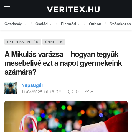
Gazdaság
Család
Életmód
Otthon
Szórakozás
GYEREKNEVELÉS
ÜNNEPEK
A Mikulás varázsa – hogyan tegyük
mesebelivé ezt a napot gyermekeink
számára?
Napsugár
0
8
11/04/2025 10:18 DE.