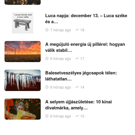
Luca napja: december 13. – Luca széke
és a…
7 hónap ago
18
A megújuló energia új pillérei: hogyan
válik stabil…
6 hónap ago
17
Balesetveszélyes jégcsapok télen:
láthatatlan…
6 hónap ago
14
A selyem újjászületése: 10 kínai
divatmárka, amely…
6 hónap ago
15