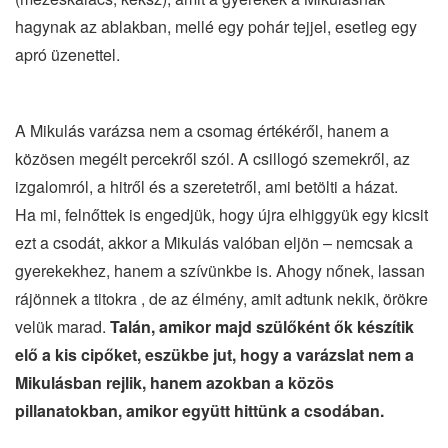
hagynak az ablakban, mellé egy pohár tejjel, esetleg egy
apró üzenettel.
A Mikulás varázsa nem a csomag értékéről, hanem a
közösen megélt percekről szól. A csillogó szemekről, az
izgalomról, a hitről és a szeretetről, ami betölti a házat.
Ha mi, felnőttek is engedjük, hogy újra elhiggyük egy kicsit
ezt a csodát, akkor a Mikulás valóban eljön – nemcsak a
gyerekekhez, hanem a szívünkbe is. Ahogy nőnek, lassan
rájönnek a titokra , de az élmény, amit adtunk nekik, örökre
velük marad.
Talán, amikor majd szülőként ők készítik
elő a kis cipőket, eszükbe jut, hogy a varázslat nem a
Mikulásban rejlik, hanem azokban a közös
pillanatokban, amikor együtt hittünk a csodában.