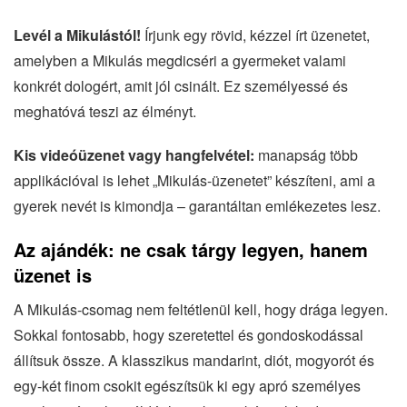
Levél a Mikulástól!
Írjunk egy rövid, kézzel írt üzenetet,
amelyben a Mikulás megdicséri a gyermeket valami
konkrét dologért, amit jól csinált. Ez személyessé és
meghatóvá teszi az élményt.
Kis videóüzenet vagy hangfelvétel:
manapság több
applikációval is lehet „Mikulás-üzenetet” készíteni, ami a
gyerek nevét is kimondja – garantáltan emlékezetes lesz.
Az ajándék: ne csak tárgy legyen, hanem
üzenet is
A Mikulás-csomag nem feltétlenül kell, hogy drága legyen.
Sokkal fontosabb, hogy szeretettel és gondoskodással
állítsuk össze. A klasszikus mandarint, diót, mogyorót és
egy-két finom csokit egészítsük ki egy apró személyes