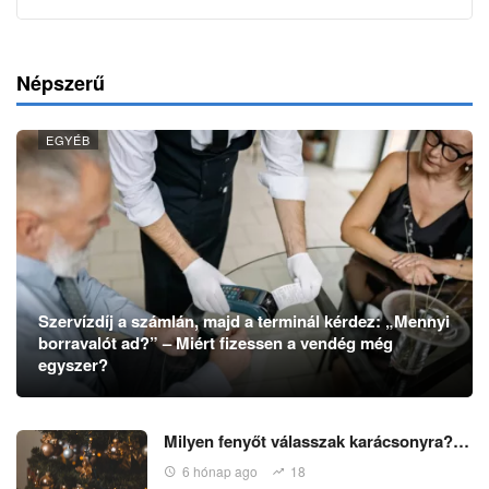
Népszerű
EGYÉB
Szervízdíj a számlán, majd a terminál kérdez: „Mennyi
borravalót ad?” – Miért fizessen a vendég még
egyszer?
Milyen fenyőt válasszak karácsonyra?…
6 hónap ago
18