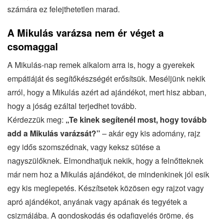
számára ez felejthetetlen marad.
A Mikulás varázsa nem ér véget a
csomaggal
A Mikulás-nap remek alkalom arra is, hogy a gyerekek
empátiáját és segítőkészségét erősítsük. Meséljünk nekik
arról, hogy a Mikulás azért ad ajándékot, mert hisz abban,
hogy a jóság ezáltal terjedhet tovább.
Kérdezzük meg:
„Te kinek segítenél most, hogy tovább
add a Mikulás varázsát?”
– akár egy kis adomány, rajz
egy idős szomszédnak, vagy keksz sütése a
nagyszülőknek. Elmondhatjuk nekik, hogy a felnőtteknek
már nem hoz a Mikulás ajándékot, de mindenkinek jól esik
egy kis meglepetés. Készítsetek közösen egy rajzot vagy
apró ajándékot, anyának vagy apának és tegyétek a
csizmájába. A gondoskodás és odafigyelés öröme, és