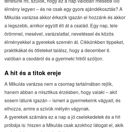
tehetünk mi, szülők, hogy ez a nap valóban mesébe illő
élmény legyen – és ne csak egy gyors ajándékosztás? A
Mikulás varázsa akkor érkezik igazán el hozzánk és akkor
a legszebb, amikor együtt éli át a család. Egy nap, tele
örömmel, mesével, varázslattal, nevetéssel és közös
élményekkel a gyerekek szemén át. Cikkünkben tippeket,
praktikákat és ötleteket találsz, hogy a december 6.
valóban a csodáról és a gyermeki hitről szóljon.
A hit és a titok ereje
A Mikulás varázsa nem a csomag tartalmában rejlik,
hanem abban a misztikus érzésben, hogy valaki – akit
sosem látunk igazán – ismeri a gyermekeink vágyait, és
elhozza, amire a szívük mélyén vágynak.
A gyerekek számára ez a nap a jó cselekedetek és a hit
próbája is: hiszen a Mikulás csak azokhoz látogat el, akik