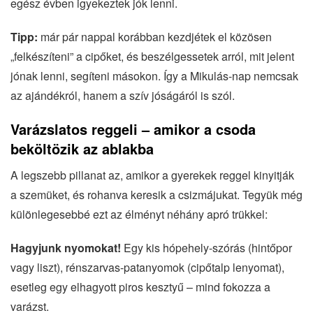
egész évben igyekeztek jók lenni.
Tipp:
már pár nappal korábban kezdjétek el közösen
„felkészíteni” a cipőket, és beszélgessetek arról, mit jelent
jónak lenni, segíteni másokon. Így a Mikulás-nap nemcsak
az ajándékról, hanem a szív jóságáról is szól.
Varázslatos reggeli – amikor a csoda
beköltözik az ablakba
A legszebb pillanat az, amikor a gyerekek reggel kinyitják
a szemüket, és rohanva keresik a csizmájukat. Tegyük még
különlegesebbé ezt az élményt néhány apró trükkel:
Hagyjunk nyomokat!
Egy kis hópehely-szórás (hintőpor
vagy liszt), rénszarvas-patanyomok (cipőtalp lenyomat),
esetleg egy elhagyott piros kesztyű – mind fokozza a
varázst.