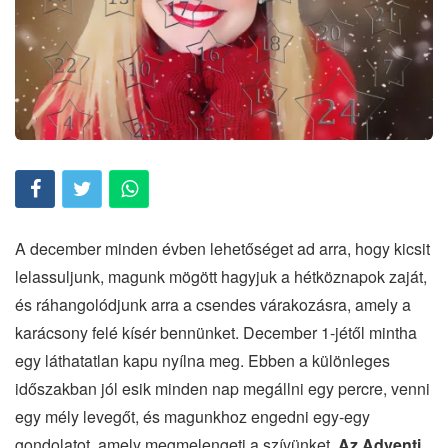
A december minden évben lehetőséget ad arra, hogy kicsit
lelassuljunk, magunk mögött hagyjuk a hétköznapok zaját,
és ráhangolódjunk arra a csendes várakozásra, amely a
karácsony felé kísér bennünket. December 1-jétől mintha
egy láthatatlan kapu nyílna meg. Ebben a különleges
időszakban jól esik minden nap megállni egy percre, venni
egy mély levegőt, és magunkhoz engedni egy-egy
gondolatot, amely megmelengeti a szívünket.
Az Adventi