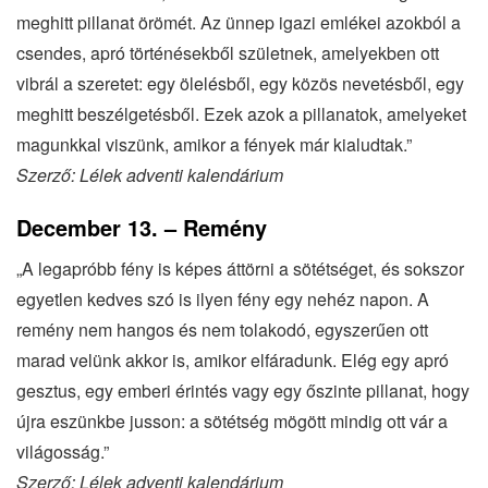
meghitt pillanat örömét. Az ünnep igazi emlékei azokból a
csendes, apró történésekből születnek, amelyekben ott
vibrál a szeretet: egy ölelésből, egy közös nevetésből, egy
meghitt beszélgetésből. Ezek azok a pillanatok, amelyeket
magunkkal viszünk, amikor a fények már kialudtak.”
Szerző: Lélek adventi kalendárium
December 13. – Remény
„A legapróbb fény is képes áttörni a sötétséget, és sokszor
egyetlen kedves szó is ilyen fény egy nehéz napon. A
remény nem hangos és nem tolakodó, egyszerűen ott
marad velünk akkor is, amikor elfáradunk. Elég egy apró
gesztus, egy emberi érintés vagy egy őszinte pillanat, hogy
újra eszünkbe jusson: a sötétség mögött mindig ott vár a
világosság.”
Szerző: Lélek adventi kalendárium