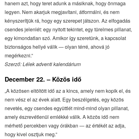
hanem azt, hogy teret adunk a másiknak, hogy önmaga
legyen. Nem akarjuk megjavítani, átformálni, és nem
kényszerítjük rá, hogy egy szerepet játszon. Az elfogadás
csendes jelenlét: egy nyitott tekintet, egy türelmes pillanat,
egy kimondatlan szó. Amikor így szeretünk, a kapcsolat
biztonságos hellyé válik — olyan térré, ahová jó
megérkezni.”
Szerző: Lélek adventi kalendárium
December 22. – Közös idő
„A közösen eltöltött idő az a kincs, amely nem kopik el, és
nem vész el az évek alatt. Egy beszélgetés, egy közös
nevetés, egy csendes együttlét mind-mind olyan pillanat,
amely észrevétlenül emlékké válik. A közös idő nem
mérhető percekben vagy órákban — az értékét az adja,
hogy kivel osztjuk meg.”