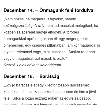
December 14. – Önmagunk felé fordulva
„Nem önzés, ha magadra is figyelsz, hanem
szükségszerűség. A szív nem tud másokat melegíteni, ha
közben saját erejét hagyja elfogyni. A törődés
önmagunkkal apró dolgokban él: egy megengedett
pihenésben, egy csendes pillanatban, amikor magaddal is
olyan türelemmel vagy, mint másokkal. Amikor rendben
vagy önmagaddal, azt mások is érzik.”
Szerző: Lélek adventi kalendárium
December 15. – Barátság
„Egy jó barát az élet egyik legfontosabb láncszeme:
kötelék a múlthoz, kapaszkodó a jelenben és társ a jövő
felé. Kulcs a józan észhez ebben az egyre zajosabb,
zavaros világban. Azt hisszük, mi választjuk egymást, de