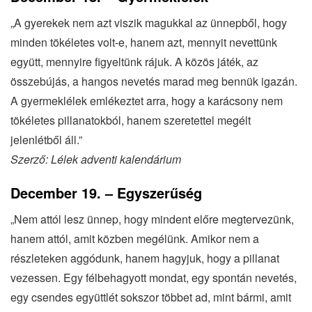
„A gyerekek nem azt viszik magukkal az ünnepből, hogy
minden tökéletes volt-e, hanem azt, mennyit nevettünk
együtt, mennyire figyeltünk rájuk. A közös játék, az
összebújás, a hangos nevetés marad meg bennük igazán.
A gyermeklélek emlékeztet arra, hogy a karácsony nem
tökéletes pillanatokból, hanem szeretettel megélt
jelenlétből áll.”
Szerző: Lélek adventi kalendárium
December 19. – Egyszerűség
„Nem attól lesz ünnep, hogy mindent előre megtervezünk,
hanem attól, amit közben megélünk. Amikor nem a
részleteken aggódunk, hanem hagyjuk, hogy a pillanat
vezessen. Egy félbehagyott mondat, egy spontán nevetés,
egy csendes együttlét sokszor többet ad, mint bármi, amit