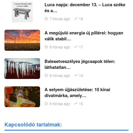
Luca napja: december 13. – Luca széke
és a…
7 hónap ago
18
A megújuló energia új pillérei: hogyan
válik stabil…
6 hónap ago
17
Balesetveszélyes jégcsapok télen:
láthatatlan…
6 hónap ago
14
A selyem újjászületése: 10 kínai
divatmárka, amely…
6 hónap ago
15
Kapcsolódó tartalmak: