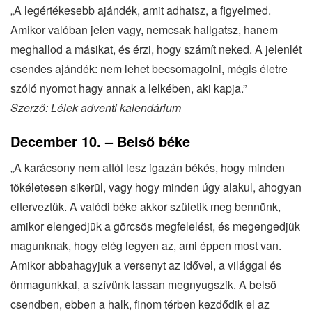
„A legértékesebb ajándék, amit adhatsz, a figyelmed.
Amikor valóban jelen vagy, nemcsak hallgatsz, hanem
meghallod a másikat, és érzi, hogy számít neked. A jelenlét
csendes ajándék: nem lehet becsomagolni, mégis életre
szóló nyomot hagy annak a lelkében, aki kapja.”
Szerző: Lélek adventi kalendárium
December 10. – Belső béke
„A karácsony nem attól lesz igazán békés, hogy minden
tökéletesen sikerül, vagy hogy minden úgy alakul, ahogyan
elterveztük. A valódi béke akkor születik meg bennünk,
amikor elengedjük a görcsös megfelelést, és megengedjük
magunknak, hogy elég legyen az, ami éppen most van.
Amikor abbahagyjuk a versenyt az idővel, a világgal és
önmagunkkal, a szívünk lassan megnyugszik. A belső
csendben, ebben a halk, finom térben kezdődik el az