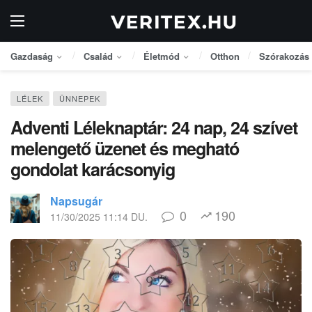
Gazdaság
Család
Életmód
Otthon
Szórakozás
LÉLEK
ÜNNEPEK
Adventi Léleknaptár: 24 nap, 24 szívet
melengető üzenet és megható
gondolat karácsonyig
Napsugár
0
190
11/30/2025 11:14 DU.