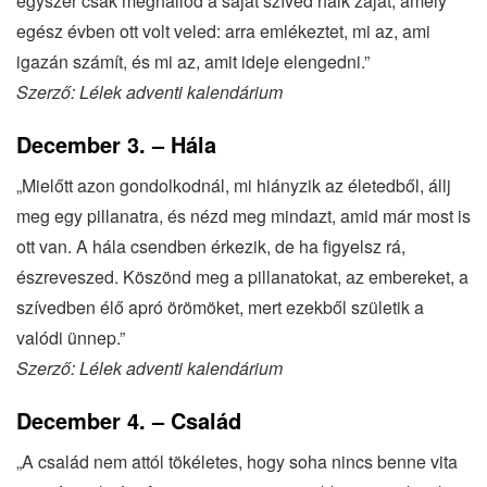
egyszer csak meghallod a saját szíved halk zaját, amely
egész évben ott volt veled: arra emlékeztet, mi az, ami
igazán számít, és mi az, amit ideje elengedni.”
Szerző: Lélek adventi kalendárium
December 3. – Hála
„Mielőtt azon gondolkodnál, mi hiányzik az életedből, állj
meg egy pillanatra, és nézd meg mindazt, amid már most is
ott van. A hála csendben érkezik, de ha figyelsz rá,
észreveszed. Köszönd meg a pillanatokat, az embereket, a
szívedben élő apró örömöket, mert ezekből születik a
valódi ünnep.”
Szerző: Lélek adventi kalendárium
December 4. – Család
„A család nem attól tökéletes, hogy soha nincs benne vita