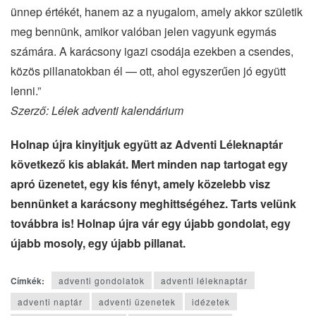
ünnep értékét, hanem az a nyugalom, amely akkor születik
meg bennünk, amikor valóban jelen vagyunk egymás
számára. A karácsony igazi csodája ezekben a csendes,
közös pillanatokban él — ott, ahol egyszerűen jó együtt
lenni.”
Szerző: Lélek adventi kalendárium
Holnap újra kinyitjuk együtt az Adventi Léleknaptár
következő kis ablakát. Mert minden nap tartogat egy
apró üzenetet, egy kis fényt, amely közelebb visz
bennünket a karácsony meghittségéhez. Tarts velünk
továbbra is! Holnap újra vár egy újabb gondolat, egy
újabb mosoly, egy újabb pillanat.
Címkék:
adventi gondolatok
adventi léleknaptár
adventi naptár
adventi üzenetek
idézetek