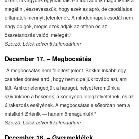
üzeni: itt vagyunk egymásnak. Ha időt adunk magunknak a
megállni, észrevesszük, hogy ezek az apró, de csodálatos
pillanatok mennyit jelentenek. A mindennapok csodái nem
nagy dolgok, mégis ezek adják az otthon és az
összetartozás valódi melegét.”
Szerző: Lélek adventi kalendárium
December 17. – Megbocsátás
„A megbocsátás nem felejtést jelent. Sokkal inkább egy
csendes döntés arról, hogy nem cipeljük tovább azt, ami
fájt. Amikor elengedjük a haragot, helyet teremtünk a
szívünkben a békének, a könnyebb lélegzetvételnek, és az
újrakezdés esélyének. A megbocsátás elsősorban nem a
másikért történik — hanem önmagunkért.”
Szerző: Lélek adventi kalendárium
December 18. – Gyermeklélek