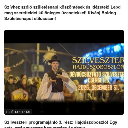
Szívhez szóló születésnapi köszöntések és idézetek! Lepd
meg szeretteidet különleges üzenetekkel! Kívánj Boldog
Születésnapot stílusosan!
SZÓRAKOZÁS
Szilveszteri programajánló 3. rész: Hajdúszoboszló! Egy
este, ami egyszerre hagyomány és show