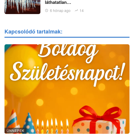
láthatatlan…
6 hónap ago
14
Kapcsolódó tartalmak:
ÜNNEPEK