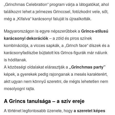
„Grinchmas Celebration” program várja a látogatókat, ahol
találkozni lehet a jelmezes Grinccsel, fotózkodni vele, sőt,
még a „Kifalva” karácsonyi faluját is újraalkották.
Magyarországon is egyre népszerűbbek a
Grincs-stílusú
karácsonyi dekorációk
– a zöld és piros színek
kombinációja, a vicces sapkák, a „Grinch face” díszek és a
karácsonyfadíszbe bújtatott kis Grincs-figurák már nálunk
is hódítanak.
A közösségi oldalakat elárasztják a
„Grinchmas party”
képek, a gyerekek pedig rajonganak a mesés karakterért,
akit ugyan nem könnyű szeretni, de mégis lehetetlen nem
mosolyogni rajta.
A Grincs tanulsága – a szív ereje
A történet legfontosabb üzenete, hogy
a szeretet képes