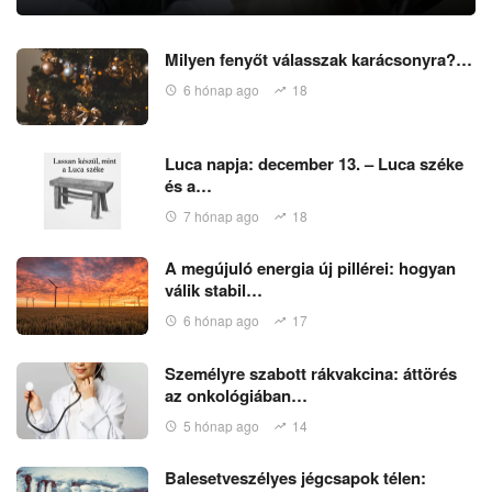
Milyen fenyőt válasszak karácsonyra?…
6 hónap ago
18
Luca napja: december 13. – Luca széke
és a…
7 hónap ago
18
A megújuló energia új pillérei: hogyan
válik stabil…
6 hónap ago
17
Személyre szabott rákvakcina: áttörés
az onkológiában…
5 hónap ago
14
Balesetveszélyes jégcsapok télen: