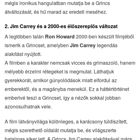
mégis ironikus hangulatban mutatja be a Grincs
átváltozását, és hű marad az eredeti meséhez.
2.
Jim Carrey és a 2000-es élőszereplős változat
A legtöbben talán
Ron Howard
2000-ben készült filmjéből
ismerik a Grincset, amelyben
Jim Carrey
legendás
alakítást nyújtott.
A filmben a karakter nemcsak vicces és grimaszoló, hanem
mélyebb érzelmi rétegeket is megmutat. Láthatjuk
gyerekkorát, amikor gúnyolódások miatt elfordul az
emberektől, és a magányba menekül. Ez a háttértörténet
emberivé teszi a Grincset, így a nézők sokkal jobban
azonosulhatnak vele.
A film látványvilága különleges, a karácsony túldíszített,
mégis szerethető oldalát mutatja be, és világszerte
hatalmas siker lett. A Grincs Jim Carrey alakításával mára