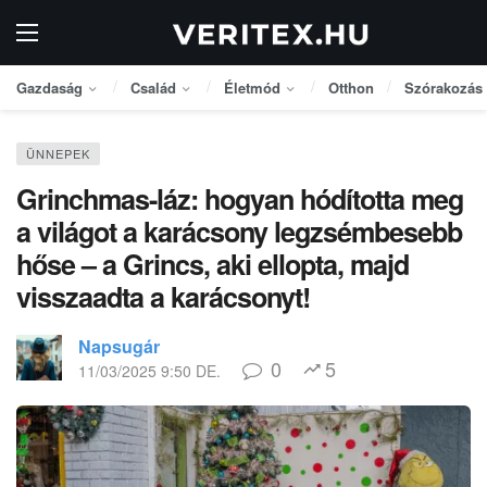
Gazdaság
Család
Életmód
Otthon
Szórakozás
ÜNNEPEK
Grinchmas-láz: hogyan hódította meg
a világot a karácsony legzsémbesebb
hőse – a Grincs, aki ellopta, majd
visszaadta a karácsonyt!
Napsugár
0
5
11/03/2025 9:50 DE.