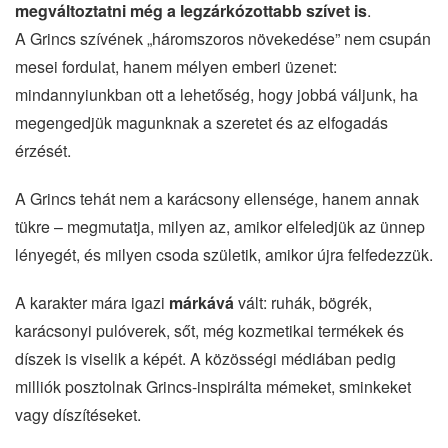
megváltoztatni még a legzárkózottabb szívet is
.
A Grincs szívének „háromszoros növekedése” nem csupán
mesei fordulat, hanem mélyen emberi üzenet:
mindannyiunkban ott a lehetőség, hogy jobbá váljunk, ha
megengedjük magunknak a szeretet és az elfogadás
érzését.
A Grincs tehát nem a karácsony ellensége, hanem annak
tükre – megmutatja, milyen az, amikor elfeledjük az ünnep
lényegét, és milyen csoda születik, amikor újra felfedezzük.
A karakter mára igazi
márkává
vált: ruhák, bögrék,
karácsonyi pulóverek, sőt, még kozmetikai termékek és
díszek is viselik a képét. A közösségi médiában pedig
milliók posztolnak Grincs-inspirálta mémeket, sminkeket
vagy díszítéseket.