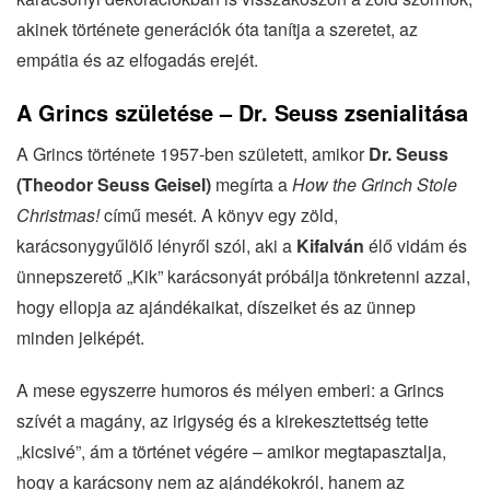
akinek története generációk óta tanítja a szeretet, az
empátia és az elfogadás erejét.
A Grincs születése – Dr. Seuss zsenialitása
A Grincs története 1957-ben született, amikor
Dr. Seuss
(Theodor Seuss Geisel)
megírta a
How the Grinch Stole
Christmas!
című mesét. A könyv egy zöld,
karácsonygyűlölő lényről szól, aki a
Kifalván
élő vidám és
ünnepszerető „Kik” karácsonyát próbálja tönkretenni azzal,
hogy ellopja az ajándékaikat, díszeiket és az ünnep
minden jelképét.
A mese egyszerre humoros és mélyen emberi: a Grincs
szívét a magány, az irigység és a kirekesztettség tette
„kicsivé”, ám a történet végére – amikor megtapasztalja,
hogy a karácsony nem az ajándékokról, hanem az