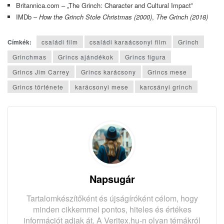
Britannica.com – „The Grinch: Character and Cultural Impact”
IMDb –
How the Grinch Stole Christmas (2000)
,
The Grinch (2018)
Címkék:
családi film
családi karaácsonyi film
Grinch
Grinchmas
Grincs ajándékok
Grincs figura
Grincs Jim Carrey
Grincs karácsony
Grincs mese
Grincs története
karácsonyi mese
karcsányi grinch
Napsugár
Tartalomkészítőként és újságíróként célom, hogy
minden cikkemmel pontos, hiteles és értékes
információt adjak át. A Veritex.hu-n olyan témákról