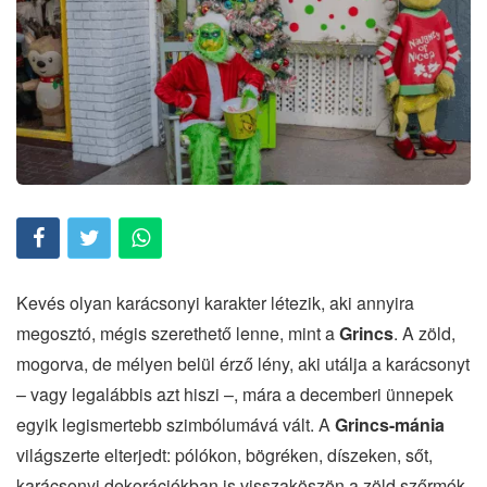
Kevés olyan karácsonyi karakter létezik, aki annyira
megosztó, mégis szerethető lenne, mint a
Grincs
. A zöld,
mogorva, de mélyen belül érző lény, aki utálja a karácsonyt
– vagy legalábbis azt hiszi –, mára a decemberi ünnepek
egyik legismertebb szimbólumává vált. A
Grincs-mánia
világszerte elterjedt: pólókon, bögréken, díszeken, sőt,
karácsonyi dekorációkban is visszaköszön a zöld szőrmók,