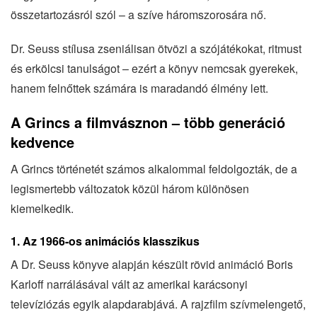
összetartozásról szól – a szíve háromszorosára nő.
Dr. Seuss stílusa zseniálisan ötvözi a szójátékokat, ritmust
és erkölcsi tanulságot – ezért a könyv nemcsak gyerekek,
hanem felnőttek számára is maradandó élmény lett.
A Grincs a filmvásznon – több generáció
kedvence
A Grincs történetét számos alkalommal feldolgozták, de a
legismertebb változatok közül három különösen
kiemelkedik.
1.
Az 1966-os animációs klasszikus
A Dr. Seuss könyve alapján készült rövid animáció Boris
Karloff narrálásával vált az amerikai karácsonyi
televíziózás egyik alapdarabjává. A rajzfilm szívmelengető,