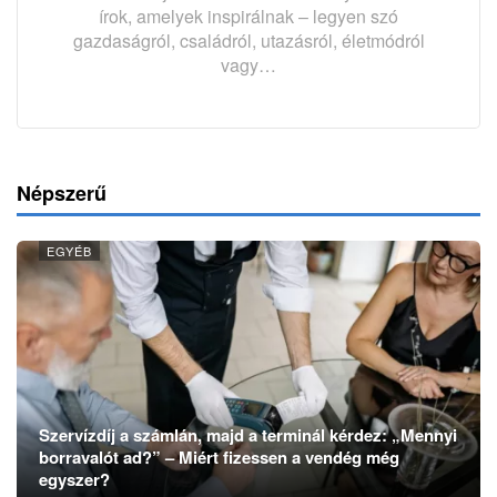
írok, amelyek inspirálnak – legyen szó
gazdaságról, családról, utazásról, életmódról
vagy…
Népszerű
EGYÉB
Szervízdíj a számlán, majd a terminál kérdez: „Mennyi
borravalót ad?” – Miért fizessen a vendég még
egyszer?