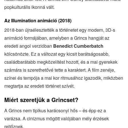
popkulturális ikonná vált.
Az Illumination animáció (2018)
2018-ban újraélesztették a történetet egy modern, 3D-s
animáció formájában, amelyben a Grincs hangját az
eredeti angol verzióban
Benedict Cumberbatch
kölcsönözte. Ez a változat egy kicsit barátságosabb,
családbarátabb megközelítést hozott, és a mai gyerekek
számára is szerethetővé tette a karaktert. A film zenéje,
színei és tempója a mai kor ritmusához igazodik, miközben
megtartja az eredeti történet szívét.
Miért szeretjük a Grincset?
A Grincs nem tipikus karácsonyi hős – és épp ez a
varázsa. A cinizmus mögött valójában mély érzések
rejtőznek.