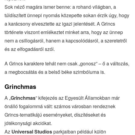
Sok néző magára ismer benne: a rohanó világban, a
túldíszített ünnepi nyomás közepette sokan érzik úgy, hogy
a karácsony elvesztette az igazi jelentését. A Grincs
története viszont emlékeztet minket arra, hogy az ünnep
nem a csillogásról, hanem a kapcsolódásról, a szeretetről
és az elfogadásról szól.
A Grincs karaktere tehát nem csak „gonosz” – ő a változás,
a megbocsátás és a belső béke szimbóluma is.
Grinchmas
A „
Grinchmas
” kifejezés az Egyesült Államokban már
önálló fogalommá vált: számos városban rendeznek
Grincs-tematikájú eseményeket, díszítéseket és
jótékonysági akciókat.
Az
Universal Studios
parkjaiban például külön