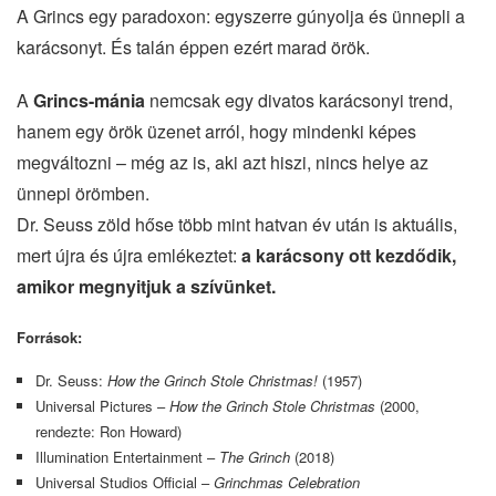
A Grincs egy paradoxon: egyszerre gúnyolja és ünnepli a
karácsonyt. És talán éppen ezért marad örök.
A
Grincs-mánia
nemcsak egy divatos karácsonyi trend,
hanem egy örök üzenet arról, hogy mindenki képes
megváltozni – még az is, aki azt hiszi, nincs helye az
ünnepi örömben.
Dr. Seuss zöld hőse több mint hatvan év után is aktuális,
mert újra és újra emlékeztet:
a karácsony ott kezdődik,
amikor megnyitjuk a szívünket.
Források:
Dr. Seuss:
How the Grinch Stole Christmas!
(1957)
Universal Pictures –
How the Grinch Stole Christmas
(2000,
rendezte: Ron Howard)
Illumination Entertainment –
The Grinch
(2018)
Universal Studios Official –
Grinchmas Celebration