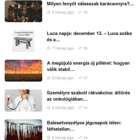
Milyen fenyőt válasszak karácsonyra?…
6 hónap ago
18
Luca napja: december 13. – Luca széke
és a…
7 hónap ago
18
A megújuló energia új pillérei: hogyan
válik stabil…
6 hónap ago
17
Személyre szabott rákvakcina: áttörés
az onkológiában…
5 hónap ago
14
Balesetveszélyes jégcsapok télen:
láthatatlan…
6 hónap ago
14