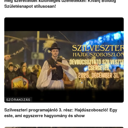
meg szeretteidet különleges üzenetekkel! Kívánj Boldog
Születésnapot stílusosan!
SZÓRAKOZÁS
Szilveszteri programajánló 3. rész: Hajdúszoboszló! Egy
este, ami egyszerre hagyomány és show