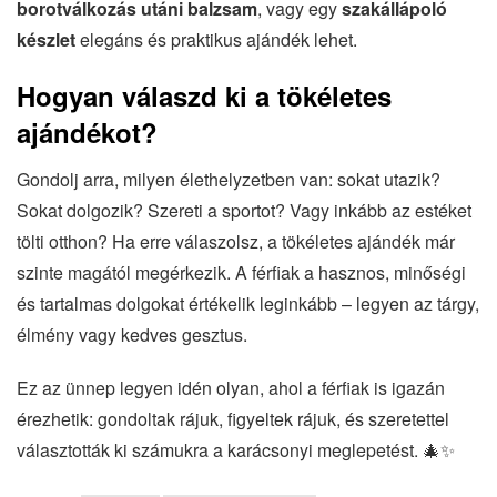
borotválkozás utáni balzsam
, vagy egy
szakállápoló
készlet
elegáns és praktikus ajándék lehet.
Hogyan válaszd ki a tökéletes
ajándékot?
Gondolj arra, milyen élethelyzetben van: sokat utazik?
Sokat dolgozik? Szereti a sportot? Vagy inkább az estéket
tölti otthon? Ha erre válaszolsz, a tökéletes ajándék már
szinte magától megérkezik. A férfiak a hasznos, minőségi
és tartalmas dolgokat értékelik leginkább – legyen az tárgy,
élmény vagy kedves gesztus.
Ez az ünnep legyen idén olyan, ahol a férfiak is igazán
érezhetik: gondoltak rájuk, figyeltek rájuk, és szeretettel
választották ki számukra a karácsonyi meglepetést. 🎄✨