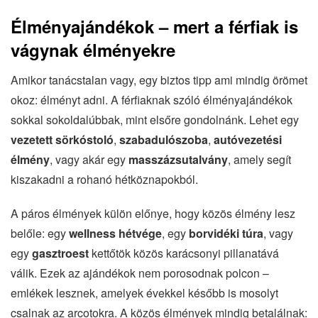
Élményajándékok – mert a férfiak is
vágynak élményekre
Amikor tanácstalan vagy, egy biztos tipp ami mindig örömet
okoz: élményt adni. A férfiaknak szóló élményajándékok
sokkal sokoldalúbbak, mint elsőre gondolnánk. Lehet egy
vezetett sörkóstoló
,
szabadulószoba
,
autóvezetési
élmény
, vagy akár egy
masszázsutalvány
, amely segít
kiszakadni a rohanó hétköznapokból.
A páros élmények külön előnye, hogy közös élmény lesz
belőle: egy
wellness hétvége
, egy
borvidéki túra
, vagy
egy
gasztroest
kettőtök közös karácsonyi pillanatává
válik. Ezek az ajándékok nem porosodnak polcon –
emlékek lesznek, amelyek évekkel később is mosolyt
csalnak az arcotokra. A közös élmények mindig betalálnak: