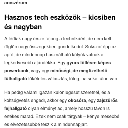
arcszérum
.
Hasznos tech eszközök – kicsiben
és nagyban
A férfiak nagy része rajong a technikáért, de nem kell
rögtön nagy összegekben gondolkodni. Sokszor épp az
apró, de mindennap használható kütyük válnak a
legkedvesebb ajándékká. Egy
gyors töltésre képes
powerbank
, vagy egy
minőségi, de megfizethető
fülhallgató
tökéletes választás, főleg, ha sokat úton van.
Ha pedig valami igazán különlegeset szeretnél, és a
költségvetés engedi, akkor egy
okosóra
, egy
zajszűrős
fejhallgató
olyan élményt ad, amely hosszú távon is
értékes marad. Ezek nem csak tárgyak – kényelmesebbé
és élvezetesebbé teszik a mindennapjait.