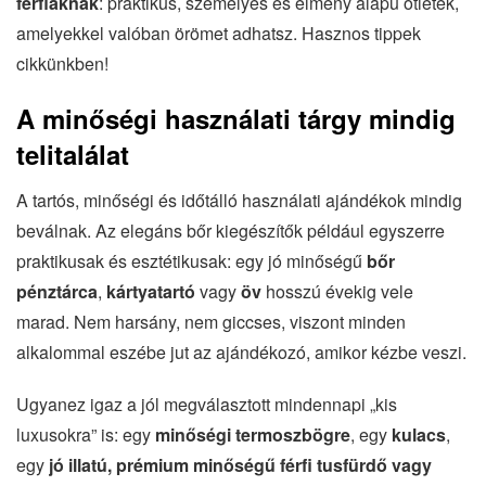
férfiaknak
: praktikus, személyes és élmény alapú ötletek,
amelyekkel valóban örömet adhatsz. Hasznos tippek
cikkünkben!
A minőségi használati tárgy mindig
telitalálat
A tartós, minőségi és időtálló használati ajándékok mindig
beválnak. Az elegáns bőr kiegészítők például egyszerre
praktikusak és esztétikusak: egy jó minőségű
bőr
pénztárca
,
kártyatartó
vagy
öv
hosszú évekig vele
marad. Nem harsány, nem giccses, viszont minden
alkalommal eszébe jut az ajándékozó, amikor kézbe veszi.
Ugyanez igaz a jól megválasztott mindennapi „kis
luxusokra” is: egy
minőségi termoszbögre
, egy
kulacs
,
egy
jó illatú, prémium minőségű férfi tusfürdő vagy