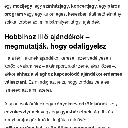
egy
mozijegy
, egy
színházjegy
,
koncertjegy,
egy
páros
program
vagy egy különleges, kettesben átélhető élmény
sokkal többet ad, mint bármilyen tárgyi ajándék.
Hobbihoz illő ajándékok –
megmutatják, hogy odafigyelsz
Ha a férfi, akinek ajándékot keresel, szenvedélyesen
kötődik valamihez – akár sport, akár zene, akár főzés –,
akkor
ehhez a világhoz kapcsolódó ajándékot érdemes
választani
. Ez mindig azt jelzi, hogy törődsz vele és
ismered azt amit szeret.
A sportosok örülnek egy
kényelmes edzőfelsőnek
, egy
edzőkesztyűnek
vagy egy
gym-bérletnek
. A grill- és
konyharajongók imádni fogják a minőségi
grillszerszámokat
, az
öntöttvas serpenyőt
vagy egy