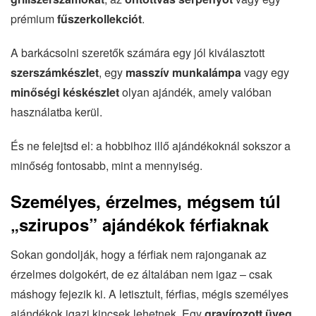
prémium
fűszerkollekciót
.
A barkácsolni szeretők számára egy jól kiválasztott
szerszámkészlet
, egy
masszív munkalámpa
vagy egy
minőségi késkészlet
olyan ajándék, amely valóban
használatba kerül.
És ne felejtsd el: a hobbihoz illő ajándékoknál sokszor a
minőség fontosabb, mint a mennyiség.
Személyes, érzelmes, mégsem túl
„szirupos” ajándékok férfiaknak
Sokan gondolják, hogy a férfiak nem rajonganak az
érzelmes dolgokért, de ez általában nem igaz – csak
máshogy fejezik ki. A letisztult, férfias, mégis személyes
ajándékok igazi kincsek lehetnek. Egy
gravírozott üveg
,