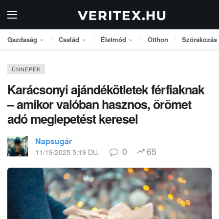
Gazdaság
Család
Életmód
Otthon
Szórakozás
ÜNNEPEK
Karácsonyi ajándékötletek férfiaknak
– amikor valóban hasznos, örömet
adó meglepetést keresel
Napsugár
0
65
11/19/2025 5:19 DU.