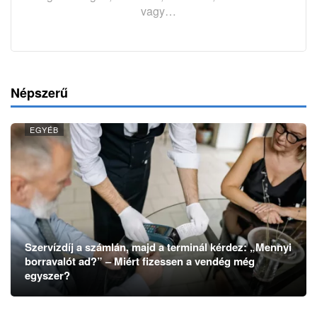
vagy…
Népszerű
EGYÉB
Szervízdíj a számlán, majd a terminál kérdez: „Mennyi
borravalót ad?” – Miért fizessen a vendég még
egyszer?