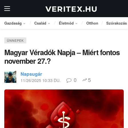
Gazdaság
Család
Életmód
Otthon
Szórakozás
ÜNNEPEK
Magyar Véradók Napja – Miért fontos
november 27.?
Napsugár
0
5
11/26/2025 10:33 DU.