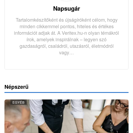
Napsugár
Tartalomkészítőként és újságíróként célom, hogy
minden cikkemmel pontos, hiteles és értékes
információt adjak át. A Veritex.hu-n olyan témákról
írok, amelyek inspirálnak – legyen szó
gazdaságról, családról, utazásról, életmódról
vagy…
Népszerű
EGYÉB