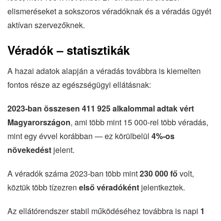
elismeréseket a sokszoros véradóknak és a véradás ügyét
aktívan szervezőknek.
Véradók – statisztikák
A hazai adatok alapján a véradás továbbra is kiemelten
fontos része az egészségügyi ellátásnak:
2023-ban összesen 411 925 alkalommal adtak vért
Magyarországon
, ami több mint 15 000-rel több véradás,
mint egy évvel korábban — ez körülbelül
4%-os
növekedést
jelent.
A véradók száma 2023-ban több mint
230 000 fő
volt,
köztük több tízezren
első véradóként
jelentkeztek.
Az ellátórendszer stabil működéséhez továbbra is napi
1