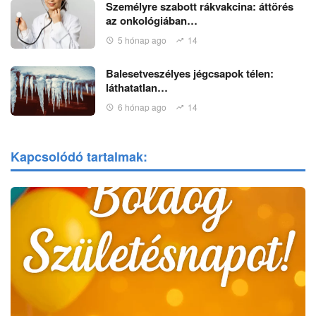
Személyre szabott rákvakcina: áttörés
az onkológiában…
5 hónap ago
14
Balesetveszélyes jégcsapok télen:
láthatatlan…
6 hónap ago
14
Kapcsolódó tartalmak: