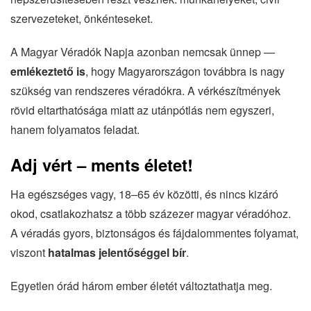
szervezeteket, önkénteseket.
A Magyar Véradók Napja azonban nemcsak ünnep —
emlékeztető is
, hogy Magyarországon továbbra is nagy
szükség van rendszeres véradókra. A vérkészítmények
rövid eltarthatósága miatt az utánpótlás nem egyszeri,
hanem folyamatos feladat.
Adj vért – ments életet!
Ha egészséges vagy, 18–65 év közötti, és nincs kizáró
okod, csatlakozhatsz a több százezer magyar véradóhoz.
A véradás gyors, biztonságos és fájdalommentes folyamat,
viszont
hatalmas jelentőséggel bír
.
Egyetlen órád három ember életét változtathatja meg.