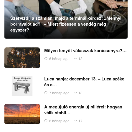
Szervízdíj a számlán, majd a terminál kérdez: „Mennyi
borravalót ad?” – Miért fizessen a vendég még
egyszer?
Milyen fenyőt válasszak karácsonyra?…
6 hónap ago
18
Luca napja: december 13. – Luca széke
és a…
7 hónap ago
18
A megújuló energia új pillérei: hogyan
válik stabil…
6 hónap ago
17