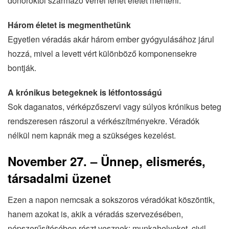
donoroktól származó vérrel lehet életet menteni.
Három életet is megmenthetünk
Egyetlen véradás akár három ember gyógyulásához járul
hozzá, mivel a levett vért különböző komponensekre
bontják.
A krónikus betegeknek is létfontosságú
Sok daganatos, vérképzőszervi vagy súlyos krónikus beteg
rendszeresen rászorul a vérkészítményekre. Véradók
nélkül nem kapnák meg a szükséges kezelést.
November 27. – Ünnep, elismerés,
társadalmi üzenet
Ezen a napon nemcsak a sokszoros véradókat köszöntik,
hanem azokat is, akik a véradás szervezésében,
népszerűsítésében részt vesznek: munkahelyeket, civil