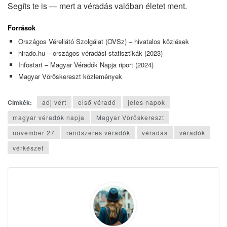
Segíts te is — mert a véradás valóban életet ment.
Források
Országos Vérellátó Szolgálat (OVSz) – hivatalos közlések
hirado.hu – országos véradási statisztikák (2023)
Infostart – Magyar Véradók Napja riport (2024)
Magyar Vöröskereszt közlemények
Címkék:
adj vért
első véradó
jeles napok
magyar véradók napja
Magyar Vöröskereszt
november 27
rendszeres véradók
véradás
véradók
vérkészet