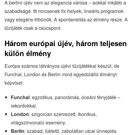
A berlini újév nem az elegancia városa – sokkal inkább a
szabadságé. Itt nincsenek fix helyek, lineáris programok
vagy elegáns tribünök. A spontaneitás az élmény része. A
tűzijáték csak a csúcspont.
Három európai újév, három teljesen
külön élmény
Európa számos látványos újévi tűzijátékkal készül, de
Funchal, London és Berlin mind egyedülálló élményt
képvisel:
Funchal
: egzotikus, panorámás, óceáni fényjáték –
rekordokkal.
London
: szigorúan szervezett, ikonikus,
világszínvonalú esemény.
Berlin
: szabad, lüktető, zabolátlan utcai ünneplés.