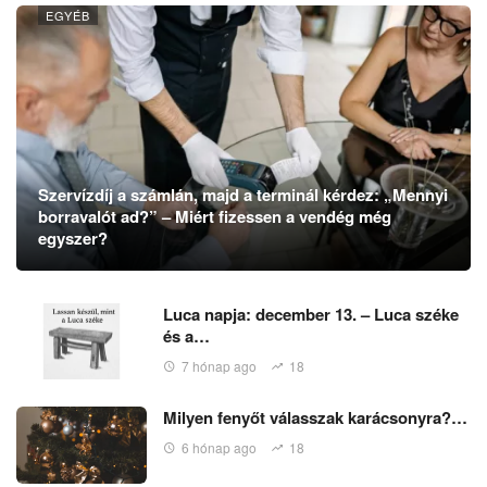
EGYÉB
Szervízdíj a számlán, majd a terminál kérdez: „Mennyi
borravalót ad?” – Miért fizessen a vendég még
egyszer?
Luca napja: december 13. – Luca széke
és a…
7 hónap ago
18
Milyen fenyőt válasszak karácsonyra?…
6 hónap ago
18