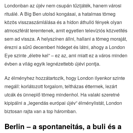
Londonban az újév nem csupán tűzijáték, hanem városi
rituálé. A Big Ben utolsó kongásai, a hatalmas tömeg
közös visszaszámlálása és a hídon áthulló fények olyan
atmoszférát teremtenek, amit egyetlen televíziós közvetítés
sem ad vissza. A helyszínen állni, hallani a tömeg moraját,
érezni a sűrű decemberi hideget és látni, ahogy a London
Eye szinte „életre kel” – ez az, ami miatt ez a város minden
évben a világ egyik legnézettebb újévi pontja.
Az élményhez hozzátartozik, hogy London ilyenkor szinte
megáll: korlátozott forgalom, teltházas éttermek, lezárt
utcák és ünneplő tömeg mindenhol. Ha valaki szeretné
kipipálni a „legendás európai újév” élménylistát, London
biztosan rajta van a top háromban.
Berlin – a spontaneitás, a buli és a