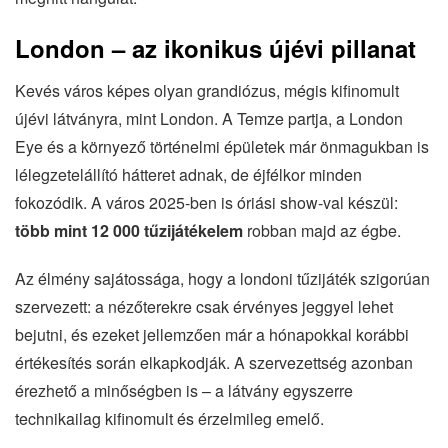
London – az ikonikus újévi pillanat
Kevés város képes olyan grandiózus, mégis kifinomult
újévi látványra, mint London. A Temze partja, a London
Eye és a környező történelmi épületek már önmagukban is
lélegzetelállító hátteret adnak, de éjfélkor minden
fokozódik. A város 2025-ben is óriási show-val készül:
több mint 12 000 tűzijátékelem
robban majd az égbe.
Az élmény sajátossága, hogy a londoni tűzijáték szigorúan
szervezett: a nézőterekre csak érvényes jeggyel lehet
bejutni, és ezeket jellemzően már a hónapokkal korábbi
értékesítés során elkapkodják. A szervezettség azonban
érezhető a minőségben is – a látvány egyszerre
technikailag kifinomult és érzelmileg emelő.