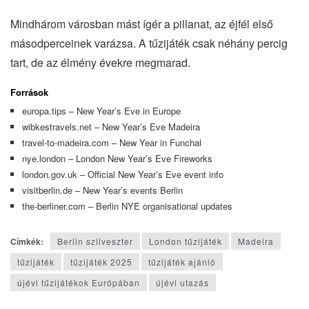
Mindhárom városban mást ígér a pillanat, az éjfél első
másodperceinek varázsa. A tűzijáték csak néhány percig
tart, de az élmény évekre megmarad.
Források
europa.tips – New Year’s Eve in Europe
wibkestravels.net – New Year’s Eve Madeira
travel-to-madeira.com – New Year in Funchal
nye.london – London New Year’s Eve Fireworks
london.gov.uk – Official New Year’s Eve event info
visitberlin.de – New Year’s events Berlin
the-berliner.com – Berlin NYE organisational updates
Címkék:
Berlin szilveszter
London tűzijáték
Madeira
tűzijáték
tűzijáték 2025
tűzijáték ajánló
újévi tűzijátékok Európában
újévi utazás