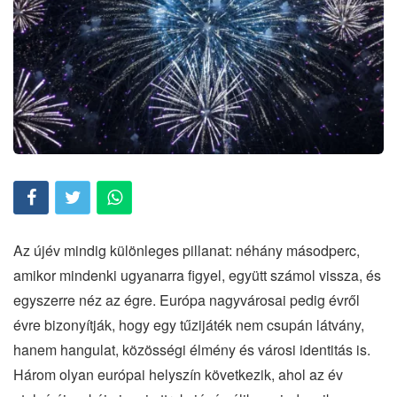
Az újév mindig különleges pillanat: néhány másodperc,
amikor mindenki ugyanarra figyel, együtt számol vissza, és
egyszerre néz az égre. Európa nagyvárosai pedig évről
évre bizonyítják, hogy egy tűzijáték nem csupán látvány,
hanem hangulat, közösségi élmény és városi identitás is.
Három olyan európai helyszín következik, ahol az év