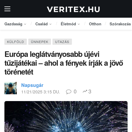
Gazdaság
Család
Életmód
Otthon
Szórakozás
KÜLFÖLD
ÜNNEPEK
UTAZÁS
Európa leglátványosabb újévi
tűzijátékai – ahol a fények írják a jövő
törénetét
Napsugár
0
3
11/21/2025 3:15 DU.