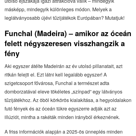
utolsó éjszakája igazi attrakcióvá válik – mindegyik
másképp, mindegyik különleges módon. Melyek a
leglátványosabb újévi tűzijátékok Európában? Mutatjuk!
Funchal (Madeira) – amikor az óceán
felett négyszeresen visszhangzik a
fény
Aki egyszer átélte Madeirán az év utolsó pillanatait, azt
ritkán felejti el. Ezt látni kell legalább egyszer! A
szigetcsoport fővárosa, Funchal a természet adta
domborzatával eleve tökéletes „színpad” egy látványos
tűzijátékhoz. Az öböl körkörös kialakítása, a hegyoldalakon
futó fények és az óceán tükre egyszerre adják azt az
illúziót, mintha a rakéták minden irányból érkeznének.
A friss információk alapján a 2025-ös ünneplés minden