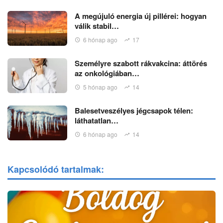
A megújuló energia új pillérei: hogyan
válik stabil…
6 hónap ago
17
Személyre szabott rákvakcina: áttörés
az onkológiában…
5 hónap ago
14
Balesetveszélyes jégcsapok télen:
láthatatlan…
6 hónap ago
14
Kapcsolódó tartalmak: