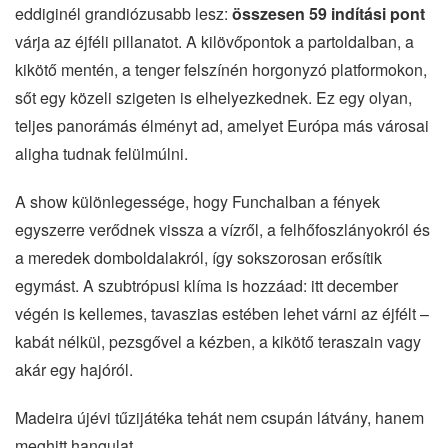
eddiginél grandiózusabb lesz:
összesen 59 indítási pont
várja az éjféli pillanatot. A kilövőpontok a partoldalban, a
kikötő mentén, a tenger felszínén horgonyzó platformokon,
sőt egy közeli szigeten is elhelyezkednek. Ez egy olyan,
teljes panorámás élményt ad, amelyet Európa más városai
aligha tudnak felülmúlni.
A show különlegessége, hogy Funchalban a fények
egyszerre verődnek vissza a vízről, a felhőfoszlányokról és
a meredek domboldalakról, így sokszorosan erősítik
egymást. A szubtrópusi klíma is hozzáad: itt december
végén is kellemes, tavaszias estében lehet várni az éjfélt –
kabát nélkül, pezsgővel a kézben, a kikötő teraszain vagy
akár egy hajóról.
Madeira újévi tűzijátéka tehát nem csupán látvány, hanem
meghitt hangulat.