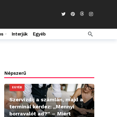
os
Interjúk
Egyéb
Népszerű
EGYÉB
Szervízdíj a számlán, majd a
terminál kérdez: „Mennyi
borravalót ad?” – Miért