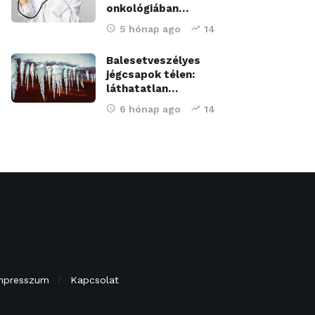
onkológiában…
5 hónap ago
14
Balesetveszélyes
jégcsapok télen:
láthatatlan…
6 hónap ago
14
mpresszum
Kapcsolat