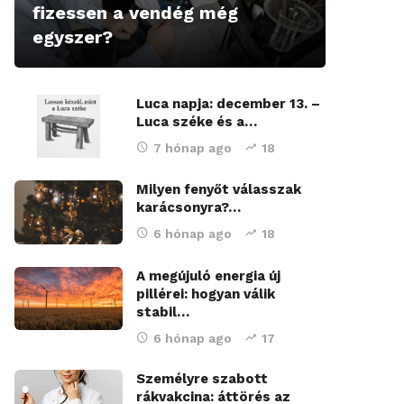
fizessen a vendég még
egyszer?
Luca napja: december 13. –
Luca széke és a…
7 hónap ago
18
Milyen fenyőt válasszak
karácsonyra?…
6 hónap ago
18
A megújuló energia új
pillérei: hogyan válik
stabil…
6 hónap ago
17
Személyre szabott
rákvakcina: áttörés az