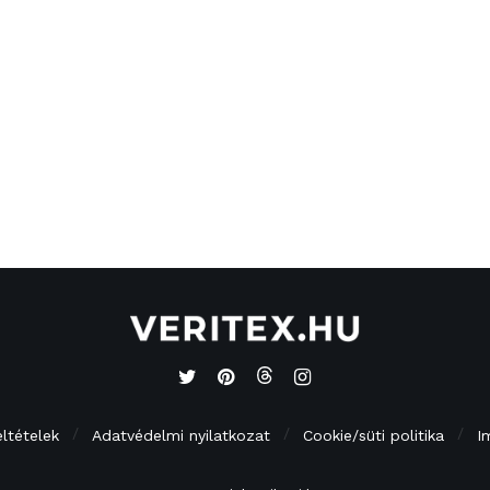
eltételek
Adatvédelmi nyilatkozat
Cookie/süti politika
I