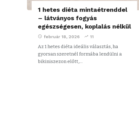
1 hetes diéta mintaétrenddel
– látványos fogyás
egészségesen, koplalás nélkül
február 18, 2026
11
Az 1 hetes diéta ideális választás, ha
gyorsan szeretnél formába lendülni a
bikiniszezon előtt,…