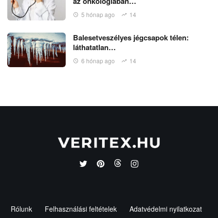
az onkológiában…
5 hónap ago
14
Balesetveszélyes jégcsapok télen:
láthatatlan…
6 hónap ago
14
Rólunk
Felhasználási feltételek
Adatvédelmi nyilatkozat