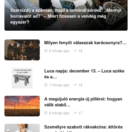
Szervízdíj a számlán, majd a terminál kérdez: „Mennyi
borravalót ad?” – Miért fizessen a vendég még
egyszer?
Milyen fenyőt válasszak karácsonyra?…
6 hónap ago
18
Luca napja: december 13. – Luca széke
és a…
7 hónap ago
18
A megújuló energia új pillérei: hogyan
válik stabil…
6 hónap ago
17
Személyre szabott rákvakcina: áttörés