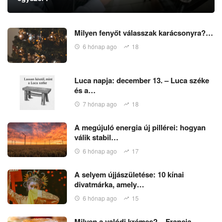
Milyen fenyőt válasszak karácsonyra?…
6 hónap ago
18
Luca napja: december 13. – Luca széke
és a…
7 hónap ago
18
A megújuló energia új pillérei: hogyan
válik stabil…
6 hónap ago
17
A selyem újjászületése: 10 kínai
divatmárka, amely…
6 hónap ago
15
Milyen a valódi krémes? – Francia