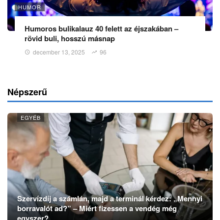
HUMOR
Humoros bulikalauz 40 felett az éjszakában –
rövid buli, hosszú másnap
december 13, 2025
96
Népszerű
EGYÉB
Szervízdíj a számlán, majd a terminál kérdez: „Mennyi
borravalót ad?” – Miért fizessen a vendég még
egyszer?