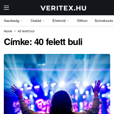
Gazdaság
Család
Életmód
Otthon
Szórakozás
Home
40 felett buli
Címke:
40 felett buli