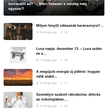
borravalót ad?” – Miért fizessen a vendég még
egyszer?
Milyen fenyőt válasszak karácsonyra?…
6 hónap ago
18
Luca napja: december 13. – Luca széke
és a…
7 hónap ago
18
A megújuló energia új pillérei: hogyan
válik stabil…
6 hónap ago
17
Személyre szabott rákvakcina: áttörés
az onkológiában…
5 hónap ago
14