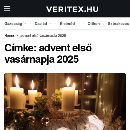
Gazdaság
Család
Életmód
Otthon
Szórakozás
Home
advent első vasárnapja 2025
Címke:
advent első
vasárnapja 2025