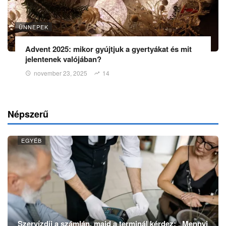
ÜNNEPEK
Advent 2025: mikor gyújtjuk a gyertyákat és mit
jelentenek valójában?
november 23, 2025
14
Népszerű
EGYÉB
Szervízdíj a számlán, majd a terminál kérdez: „Mennyi