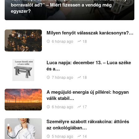
borravalót ad?” – Miért fizessen a vendég még
egyszer?
Milyen fenyőt válasszak karácsonyra?…
6 hónap ago
18
Luca napja: december 13. – Luca széke
és a…
7 hónap ago
18
A megújuló energia új pillérei: hogyan
válik stabil…
6 hónap ago
17
Személyre szabott rákvakcina: áttörés
az onkológiában…
5 hónap ago
14