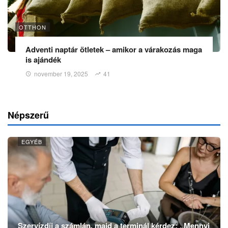
OTTHON
Adventi naptár ötletek – amikor a várakozás maga
is ajándék
november 19, 2025
41
Népszerű
EGYÉB
Szervízdíj a számlán, majd a terminál kérdez: „Mennyi