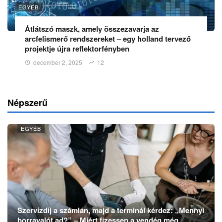
EGYÉB
Átlátszó maszk, amely összezavarja az
arcfelismerő rendszereket – egy holland tervező
projektje újra reflektorfényben
december 2, 2025
12
Népszerű
EGYÉB
Szervízdíj a számlán, majd a terminál kérdez: „Mennyi
borravalót ad?” – Miért fizessen a vendég még