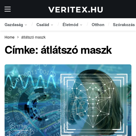
Gazdaság
Család
Életmód
Otthon
Szórakozás
Home
átlátszó maszk
Címke:
átlátszó maszk