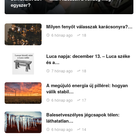
egyszer?
Milyen fenyőt válasszak karácsonyra?…
6 hónap ago
18
Luca napja: december 13. – Luca széke
és a…
7 hónap ago
18
A megújuló energia új pillérei: hogyan
válik stabil…
6 hónap ago
17
Balesetveszélyes jégcsapok télen:
láthatatlan…
6 hónap ago
14