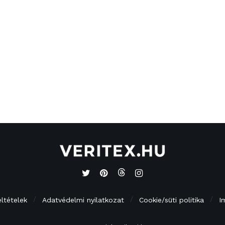
eltételek
Adatvédelmi nyilatkozat
Cookie/süti politika
I