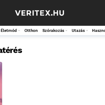
Életmód
Otthon
Szórakozás
Utazás
Haszn
atérés