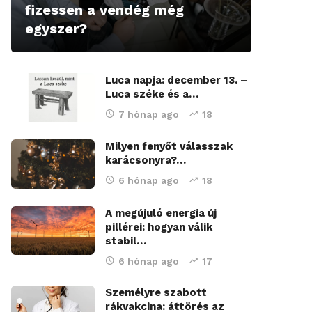
fizessen a vendég még
egyszer?
Luca napja: december 13. –
Luca széke és a…
7 hónap ago
18
Milyen fenyőt válasszak
karácsonyra?…
6 hónap ago
18
A megújuló energia új
pillérei: hogyan válik
stabil…
6 hónap ago
17
Személyre szabott
rákvakcina: áttörés az