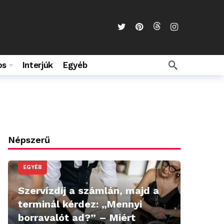
os
Interjúk
Egyéb
Népszerű
EGYÉB
Szervízdíj a számlán, majd a
terminál kérdez: „Mennyi
borravalót ad?” – Miért