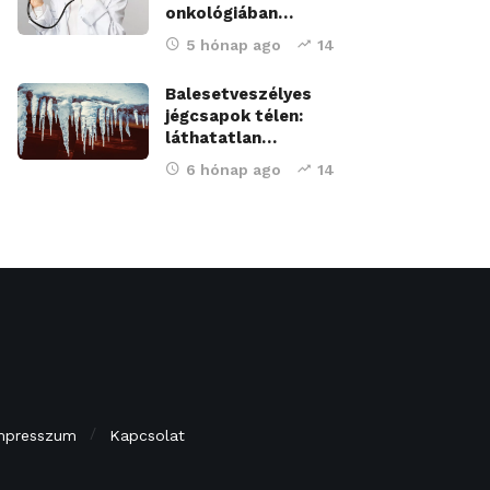
onkológiában…
5 hónap ago
14
Balesetveszélyes
jégcsapok télen:
láthatatlan…
6 hónap ago
14
mpresszum
Kapcsolat