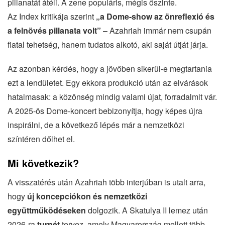
pillanatát átéli. A zene populáris, mégis őszinte.
Az Index kritikája szerint
„a Dome-show az önreflexió és
a felnövés pillanata volt”
– Azahriah immár nem csupán
fiatal tehetség, hanem tudatos alkotó, aki saját útját járja.
Az azonban kérdés, hogy a jövőben sikerül-e megtartania
ezt a lendületet. Egy ekkora produkció után az elvárások
hatalmasak: a közönség mindig valami újat, forradalmit vár.
A 2025-ös Dome-koncert bebizonyítja, hogy képes újra
inspirálni, de a következő lépés már a nemzetközi
színtéren dőlhet el.
Mi következik?
A visszatérés után Azahriah több interjúban is utalt arra,
hogy
új koncepciókon és nemzetközi
együttműködéseken
dolgozik. A Skatulya II lemez után
2026-ra
turnét
tervez, amely Magyarország mellett több