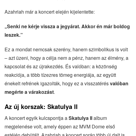
Azahriah már a koncert elején kijelentette:
„Senki ne kérje vissza a jegyárat. Akkor én már boldog
leszek.”
Ez a mondat nemcsak szerény, hanem szimbolikus is volt
– azt üzeni, hogy a célja nem a pénz, hanem az élmény, a
kapcsolat és az újrakezdés. És valóban: a közönség
reakciója, a több tízezres tömeg energiája, az együtt
énekelt refrének igazolták, hogy ez a visszatérés
valóban
megérte a várakozást
.
Az új korszak: Skatulya II
A koncert egyik kulcspontja a
Skatulya II
album
megjelenése volt, amely éppen az MVM Dome első
estéjén debütált. Azahriah a koncert során több új dalt is