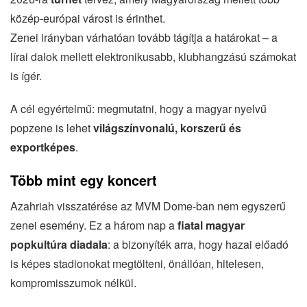
közép-európai várost is érinthet.
Zenei irányban várhatóan tovább tágítja a határokat – a
lírai dalok mellett elektronikusabb, klubhangzású számokat
is ígér.
A cél egyértelmű: megmutatni, hogy a magyar nyelvű
popzene is lehet
világszínvonalú, korszerű és
exportképes
.
Több mint egy koncert
Azahriah visszatérése az MVM Dome-ban nem egyszerű
zenei esemény. Ez a három nap a
fiatal magyar
popkultúra diadala
: a bizonyíték arra, hogy hazai előadó
is képes stadionokat megtölteni, önállóan, hitelesen,
kompromisszumok nélkül.