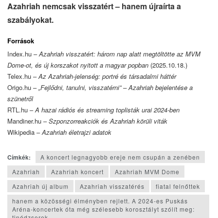
Azahriah nemcsak visszatért – hanem újraírta a
szabályokat.
Források
Index.hu –
Azahriah visszatért: három nap alatt megtöltötte az MVM
Dome-ot, és új korszakot nyitott a magyar popban
(2025.10.18.)
Telex.hu –
Az Azahriah-jelenség: portré és társadalmi háttér
Origo.hu –
„Fejlődni, tanulni, visszatérni” – Azahriah bejelentése a
szünetről
RTL.hu –
A hazai rádiós és streaming toplisták urai 2024-ben
Mandiner.hu –
Szponzorreakciók és Azahriah körüli viták
Wikipedia –
Azahriah életrajzi adatok
Címkék:
A koncert legnagyobb ereje nem csupán a zenében
Azahriah
Azahriah koncert
Azahriah MVM Dome
Azahriah új album
Azahriah visszatérés
fiatal felnőttek
hanem a közösségi élményben rejlett. A 2024-es Puskás
Aréna-koncertek óta még szélesebb korosztályt szólít meg:
tinédzserek