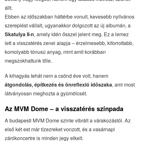
állt.
Ebben az időszakban háttérbe vonult, kevesebb nyilvános
szereplést vállalt, ugyanakkor dolgozott az új albumán, a
Skatulya II-n
, amely idén ősszel jelent meg. Ez a lemez
lett a visszatérés zenei alapja – érzelmesebb, kiforrottabb,
komolyabb tónusú anyag, mint amit korábban
megszokhattunk tőle.
A kihagyás tehát nem a csönd éve volt, hanem
átgondolás, építkezés és önreflexió időszaka
, ami most
látványosan meghozta a gyümölcsét.
Az MVM Dome – a visszatérés színpada
A budapesti MVM Dome szinte vibrált a várakozástól. Az
első két est már tízezreket vonzott, és a vasárnapi
zárókoncertre is minden jegy elkelt.