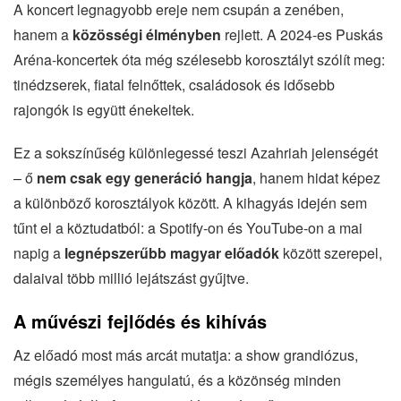
A koncert legnagyobb ereje nem csupán a zenében,
hanem a
közösségi élményben
rejlett. A 2024-es Puskás
Aréna-koncertek óta még szélesebb korosztályt szólít meg:
tinédzserek, fiatal felnőttek, családosok és idősebb
rajongók is együtt énekeltek.
Ez a sokszínűség különlegessé teszi Azahriah jelenségét
– ő
nem csak egy generáció hangja
, hanem hidat képez
a különböző korosztályok között. A kihagyás idején sem
tűnt el a köztudatból: a Spotify-on és YouTube-on a mai
napig a
legnépszerűbb magyar előadók
között szerepel,
dalaival több millió lejátszást gyűjtve.
A művészi fejlődés és kihívás
Az előadó most más arcát mutatja: a show grandiózus,
mégis személyes hangulatú, és a közönség minden