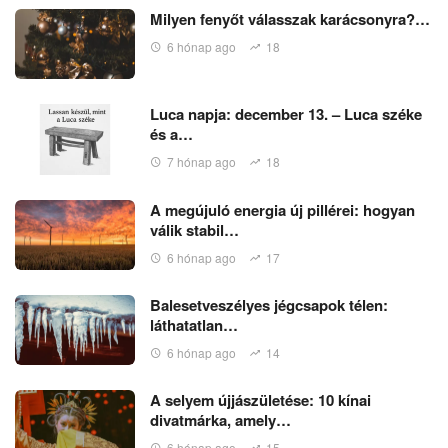
Milyen fenyőt válasszak karácsonyra?…
6 hónap ago
18
Luca napja: december 13. – Luca széke
és a…
7 hónap ago
18
A megújuló energia új pillérei: hogyan
válik stabil…
6 hónap ago
17
Balesetveszélyes jégcsapok télen:
láthatatlan…
6 hónap ago
14
A selyem újjászületése: 10 kínai
divatmárka, amely…
6 hónap ago
15