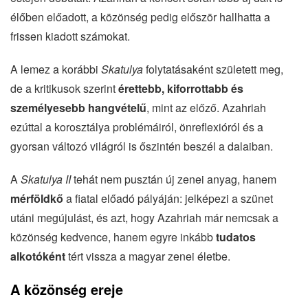
élőben előadott, a közönség pedig először hallhatta a
frissen kiadott számokat.
A lemez a korábbi
Skatulya
folytatásaként született meg,
de a kritikusok szerint
érettebb, kiforrottabb és
személyesebb hangvételű
, mint az előző. Azahriah
ezúttal a korosztálya problémáiról, önreflexióról és a
gyorsan változó világról is őszintén beszél a dalaiban.
A
Skatulya II
tehát nem pusztán új zenei anyag, hanem
mérföldkő
a fiatal előadó pályáján: jelképezi a szünet
utáni megújulást, és azt, hogy Azahriah már nemcsak a
közönség kedvence, hanem egyre inkább
tudatos
alkotóként
tért vissza a magyar zenei életbe.
A közönség ereje