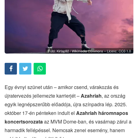
Fotó: Kirtap92 / Wikimedia Commons – Licenc: CC0 1.0
Egy évnyi szünet után – amikor csend, várakozás és
újratervezés jellemezte karrierjét –
Azahriah
, az ország
egyik legnépszerűbb előadója, újra színpadra lép. 2025.
október 17-én pénteken indult el
Azahriah háromnapos
koncertsorozata
az MVM Dome-ban, és vasárnap zárul a
harmadik fellépéssel. Nemcsak zenei esemény, hanem