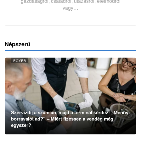
gazdaságról, családról, utazásról, életmódról
vagy…
Népszerű
EGYÉB
Szervízdíj a számlán, majd a terminál kérdez: „Mennyi
borravalót ad?” – Miért fizessen a vendég még
egyszer?