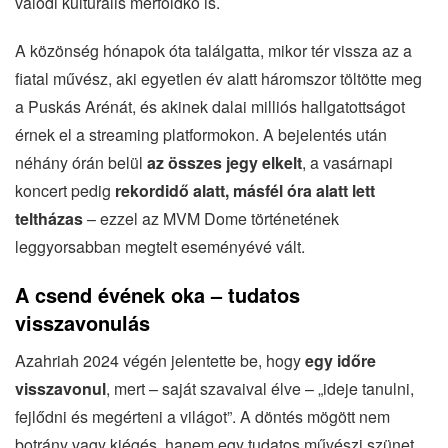
valódi kulturális mérföldkő is.
A közönség hónapok óta találgatta, mikor tér vissza az a
fiatal művész, aki egyetlen év alatt háromszor töltötte meg
a Puskás Arénát, és akinek dalai milliós hallgatottságot
érnek el a streaming platformokon. A bejelentés után
néhány órán belül
az összes jegy elkelt
, a vasárnapi
koncert pedig
rekordidő alatt, másfél óra alatt lett
teltházas
– ezzel az MVM Dome történetének
leggyorsabban megtelt eseményévé vált.
A csend évének oka – tudatos
visszavonulás
Azahriah 2024 végén jelentette be, hogy
egy időre
visszavonul
, mert – saját szavaival élve – „ideje tanulni,
fejlődni és megérteni a világot”. A döntés mögött nem
botrány vagy kiégés, hanem egy tudatos művészi szünet