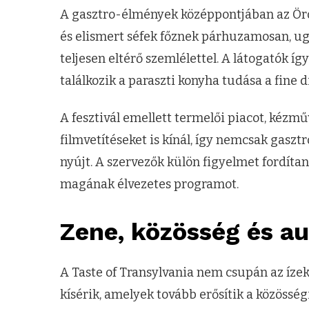
A gasztro-élmények középpontjában az Öröm
és elismert séfek főznek párhuzamosan, u
teljesen eltérő szemlélettel. A látogatók í
találkozik a paraszti konyha tudása a fine d
A fesztivál emellett termelői piacot, kézm
filmvetítéseket is kínál, így nemcsak gasz
nyújt. A szervezők külön figyelmet fordítan
magának élvezetes programot.
Zene, közösség és au
A Taste of Transylvania nem csupán az ízek
kísérik, amelyek tovább erősítik a közösség