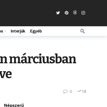
os
Interjúk
Egyéb
ban márciusban
íve
0
18
Népszerű