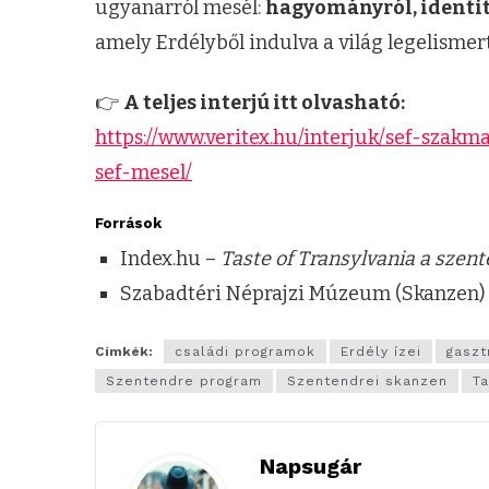
ugyanarról mesél:
hagyományról, identitá
amely Erdélyből indulva a világ legelismer
👉
A teljes interjú itt olvasható:
https://www.veritex.hu/interjuk/sef-szakm
sef-mesel/
Források
Index.hu –
Taste of Transylvania a szen
Szabadtéri Néprajzi Múzeum (Skanzen) 
Címkék:
családi programok
Erdély ízei
gaszt
Szentendre program
Szentendrei skanzen
Ta
Napsugár