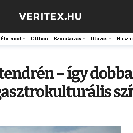
Életmód
Otthon
Szórakozás
Utazás
Haszn
ntendrén – így dob
sztrokulturális sz