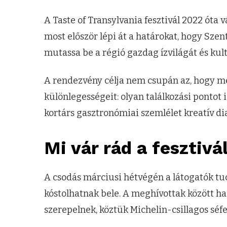
A Taste of Transylvania fesztivál 2022 ót
most először lépi át a határokat, hogy Sze
mutassa be a régió gazdag ízvilágát és kult
A rendezvény célja nem csupán az, hogy m
különlegességeit: olyan találkozási pontot
kortárs gasztronómiai szemlélet kreatív d
Mi vár rád a fesztivá
A csodás márciusi hétvégén a látogatók tu
kóstolhatnak bele. A meghívottak között h
szerepelnek, köztük Michelin-csillagos séfe