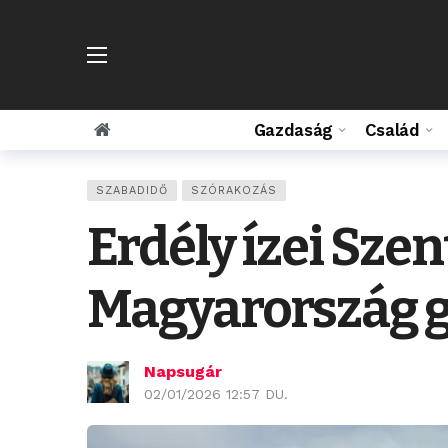
Gazdaság
Család
SZABADIDŐ
SZÓRAKOZÁS
Erdély ízei Sze
Magyarország ga
Napsugár
02/01/2026 12:57 DU.