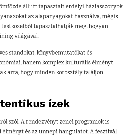
főzde áll: itt tapasztalt erdélyi háziasszonyok
gyanazokat az alapanyagokat használva, mégis
gy testközelből tapasztalhatják meg, hogyan
ining világával.
űves standokat, könyvbemutatókat és
tronómiai, hanem komplex kulturális élményt
ak arra, hogy minden korosztály találjon
tentikus ízek
ről szól. A rendezvényt zenei programok is
i élményt és az ünnepi hangulatot. A fesztivál