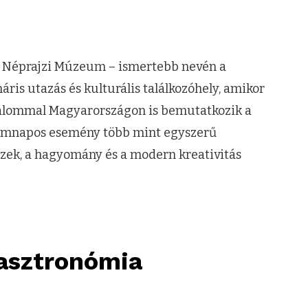
éri Néprajzi Múzeum – ismertebb nevén a
ris utazás és kulturális találkozóhely, amikor
lkalommal Magyarországon is bemutatkozik a
áromnapos esemény több mint egyszerű
 ízek, a hagyomány és a modern kreativitás
gasztronómia