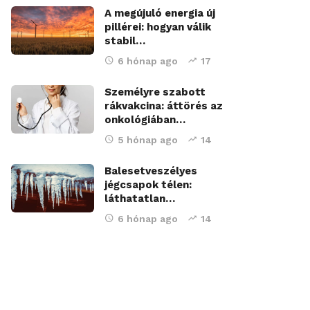
A megújuló energia új
pillérei: hogyan válik
stabil…
6 hónap ago
17
Személyre szabott
rákvakcina: áttörés az
onkológiában…
5 hónap ago
14
Balesetveszélyes
jégcsapok télen:
láthatatlan…
6 hónap ago
14