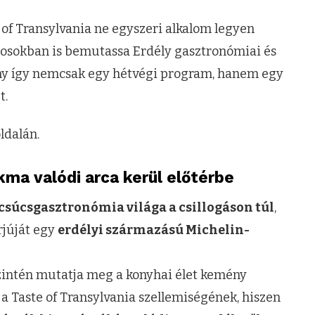
e of Transylvania ne egyszeri alkalom legyen
osokban is bemutassa Erdély gasztronómiai és
ény így nemcsak egy hétvégi program, hanem egy
t.
ldalán.
akma valódi arca kerül előtérbe
 csúcsgasztronómia világa a csillogáson túl
,
rjúját egy
erdélyi származású Michelin-
szintén mutatja meg a konyhai élet kemény
e a Taste of Transylvania szellemiségének, hiszen