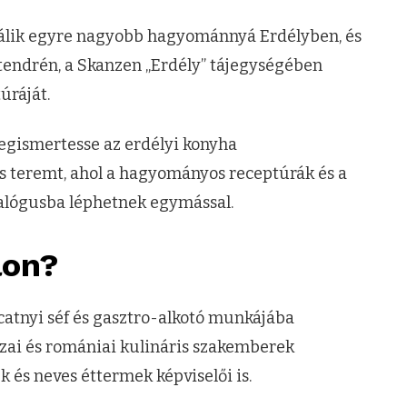
a válik egyre nagyobb hagyománnyá Erdélyben, és
ntendrén, a Skanzen „Erdély” tájegységében
úráját.
egismertesse az erdélyi konyha
 is teremt, ahol a hagyományos receptúrák és a
ialógusba léphetnek egymással.
lon?
catnyi séf és gasztro-alkotó munkájába
azai és romániai kulináris szakemberek
k és neves éttermek képviselői is.