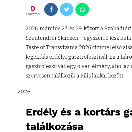
0
+osztás
2026. március 27. és 29. között a Szabadt
Szentendrei Skanzen – egyszerre lesz kuliná
Taste of Transylvania 2026 címmel első a
legendás erdélyi gasztrofesztivál. Ez a h
gasztrofesztivál: egy olyan élmény, ahol az
szervesen találkozik a Pilis lankái között.
Erdély és a kortárs 
találkozása