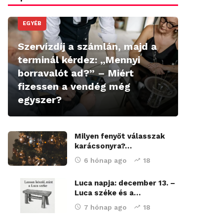
EGYÉB
Szervízdíj a számlán, majd a
terminál kérdez: „Mennyi
borravalót ad?” – Miért
fizessen a vendég még
egyszer?
Milyen fenyőt válasszak
karácsonyra?…
6 hónap ago
18
Luca napja: december 13. –
Luca széke és a…
7 hónap ago
18