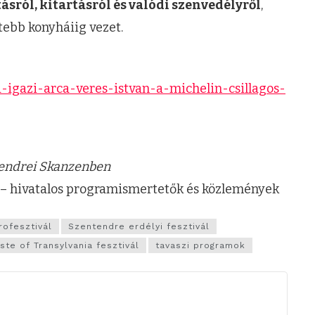
sról, kitartásról és valódi szenvedélyről
,
tebb konyháiig vezet.
a-igazi-arca-veres-istvan-a-michelin-csillagos-
tendrei Skanzenben
– hivatalos programismertetők és közlemények
rofesztivál
Szentendre erdélyi fesztivál
ste of Transylvania fesztivál
tavaszi programok