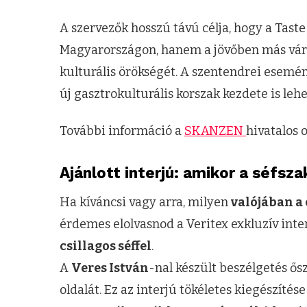
A szervezők hosszú távú célja, hogy a Tast
Magyarországon, hanem a jövőben más vár
kulturális örökségét. A szentendrei esem
új gasztrokulturális korszak kezdete is lehe
További információ a
SKANZEN
hivatalos o
Ajánlott interjú: amikor a séfsz
Ha kíváncsi vagy arra, milyen
valójában a
érdemes elolvasnod a Veritex exkluzív inte
csillagos séffel
.
A
Veres István
-nal készült beszélgetés ő
oldalát. Ez az interjú tökéletes kiegészítés