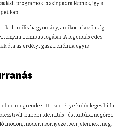
saládi programok is színpadra lépnek, így a
pet kap.
ztrokulturális hagyomány, amikor a közönség
yi konyha ikonikus fogásai. A legendás édes
dek óta az erdélyi gasztronómia egyik
urranás
nzenben megrendezett eseménye különleges hidat
rofesztivál, hanem identitás- és kultúramegőrző
 élő módon, modern környezetben jelennek meg.