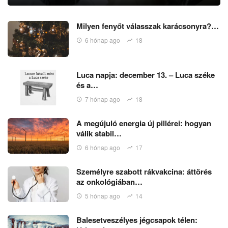
Milyen fenyőt válasszak karácsonyra?…
6 hónap ago
18
Luca napja: december 13. – Luca széke
és a…
7 hónap ago
18
A megújuló energia új pillérei: hogyan
válik stabil…
6 hónap ago
17
Személyre szabott rákvakcina: áttörés
az onkológiában…
5 hónap ago
14
Balesetveszélyes jégcsapok télen: