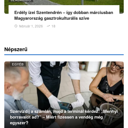
Erdély ízei Szentendrén – így dobban márciusban
Magyarország gasztrokulturális szíve
február 1, 2026
18
Népszerű
EGYÉB
Szervízdíj a számlán, majd a terminál kérdez: „Mennyi
borravalót ad?” – Miért fizessen a vendég még
egyszer?