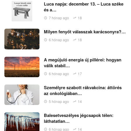
Luca napja: december 13. – Luca széke
és a…
7 hónap ago
18
Milyen fenyőt válasszak karácsonyra?…
6 hónap ago
18
A megújuló energia új pillérei: hogyan
válik stabil…
6 hónap ago
17
Személyre szabott rákvakcina: áttörés
az onkológiában…
5 hónap ago
14
Balesetveszélyes jégcsapok télen:
láthatatlan…
6 hónap ago
14