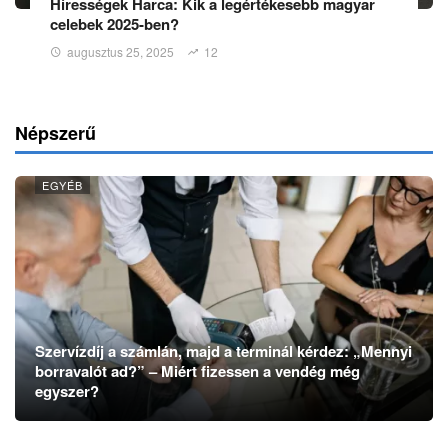
Hírességek Harca: Kik a legértékesebb magyar
celebek 2025-ben?
augusztus 25, 2025
12
Népszerű
EGYÉB
Szervízdíj a számlán, majd a terminál kérdez: „Mennyi
borravalót ad?” – Miért fizessen a vendég még
egyszer?