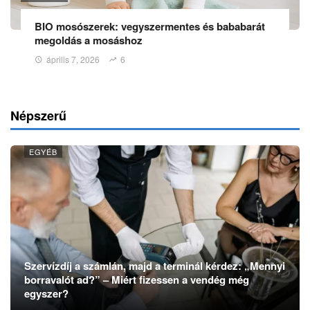
BIO mosószerek: vegyszermentes és bababarát
megoldás a mosáshoz
április 7, 2026
6
Népszerű
EGYÉB
Szervízdíj a számlán, majd a terminál kérdez: „Mennyi
borravalót ad?” – Miért fizessen a vendég még
egyszer?