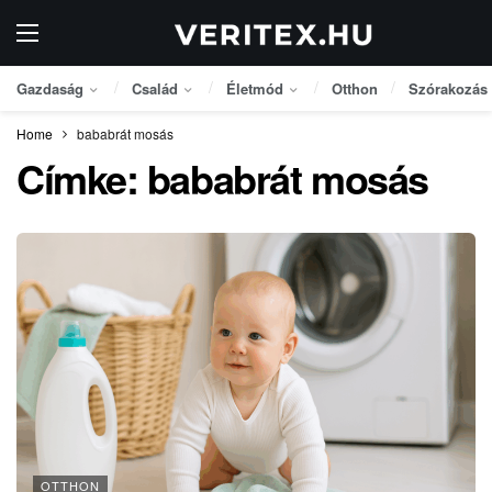
Gazdaság
Család
Életmód
Otthon
Szórakozás
Home
bababrát mosás
Címke:
bababrát mosás
OTTHON