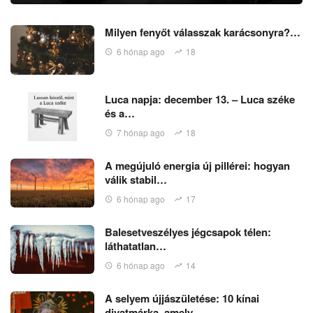
Milyen fenyőt válasszak karácsonyra?…
6 hónap ago
18
Luca napja: december 13. – Luca széke
és a…
7 hónap ago
18
A megújuló energia új pillérei: hogyan
válik stabil…
6 hónap ago
17
Balesetveszélyes jégcsapok télen:
láthatatlan…
6 hónap ago
14
A selyem újjászületése: 10 kínai
divatmárka, amely…