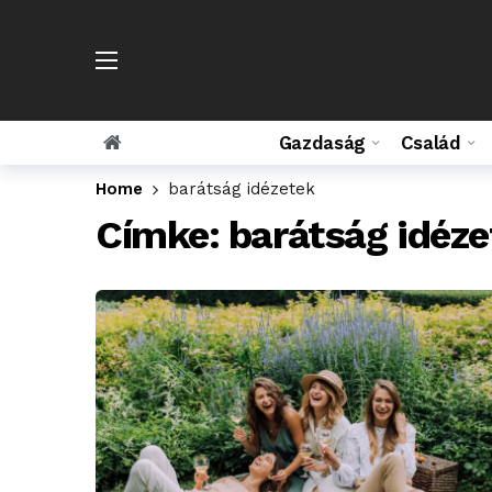
Gazdaság
Család
Home
barátság idézetek
Címke:
barátság idéze