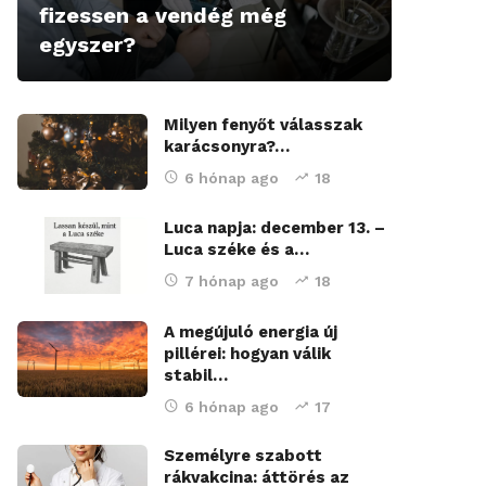
fizessen a vendég még
egyszer?
Milyen fenyőt válasszak
karácsonyra?…
6 hónap ago
18
Luca napja: december 13. –
Luca széke és a…
7 hónap ago
18
A megújuló energia új
pillérei: hogyan válik
stabil…
6 hónap ago
17
Személyre szabott
rákvakcina: áttörés az