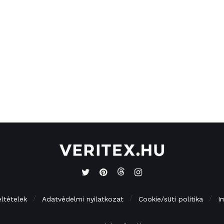
eltételek
Adatvédelmi nyilatkozat
Cookie/süti politika
I