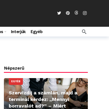
os
Interjúk
Egyéb
Népszerű
EGYÉB
Szervízdíj a számlán, majd a
terminál kérdez: „Mennyi
borravalót ad?” – Miért