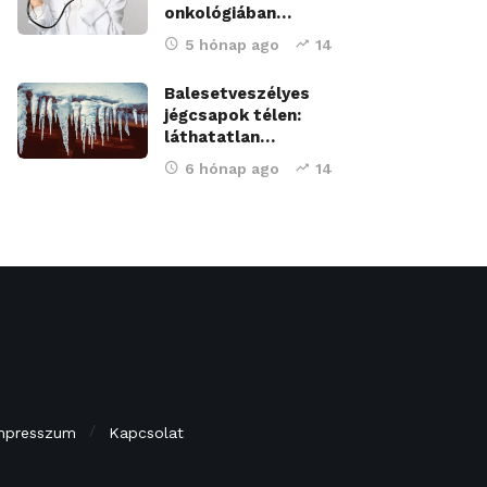
onkológiában…
5 hónap ago
14
Balesetveszélyes
jégcsapok télen:
láthatatlan…
6 hónap ago
14
mpresszum
Kapcsolat