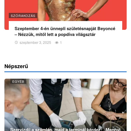
SZÓRAKOZÁS
Szeptember 4-én ünnepli születésnapját Beyoncé
– Nézzük, mitől lett a popdíva világsztár
szeptember 3, 2025
1
Népszerű
EGYÉB
Szervízdíj a számlán, majd a terminál kérdez: „Mennyi