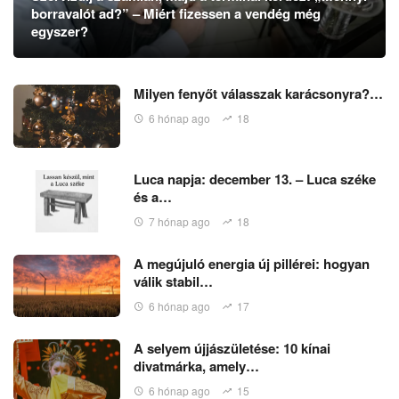
borravalót ad?” – Miért fizessen a vendég még
egyszer?
Milyen fenyőt válasszak karácsonyra?…
6 hónap ago
18
Luca napja: december 13. – Luca széke
és a…
7 hónap ago
18
A megújuló energia új pillérei: hogyan
válik stabil…
6 hónap ago
17
A selyem újjászületése: 10 kínai
divatmárka, amely…
6 hónap ago
15