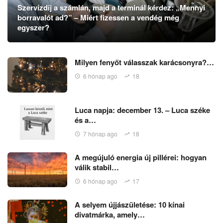
Szervízdíj a számlán, majd a terminál kérdez: „Mennyi
borravalót ad?” – Miért fizessen a vendég még
egyszer?
Milyen fenyőt válasszak karácsonyra?…
6 hónap ago
18
Luca napja: december 13. – Luca széke
és a…
7 hónap ago
18
A megújuló energia új pillérei: hogyan
válik stabil…
6 hónap ago
17
A selyem újjászületése: 10 kínai
divatmárka, amely…