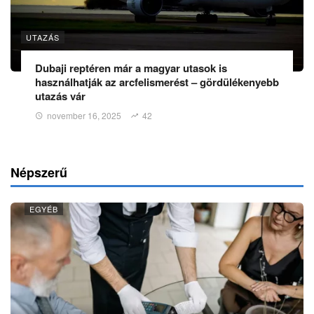
UTAZÁS
Dubaji reptéren már a magyar utasok is
használhatják az arcfelismerést – gördülékenyebb
utazás vár
november 16, 2025
42
Népszerű
EGYÉB