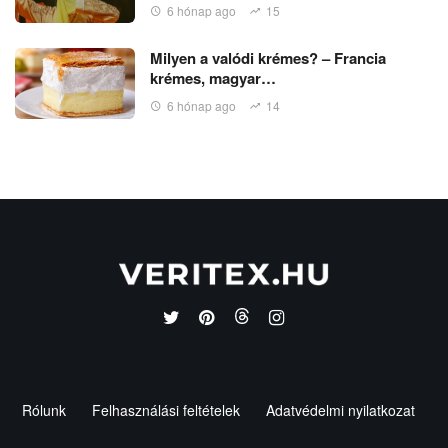
6 hónap ago
15
Milyen a valódi krémes? – Francia
krémes, magyar…
6 hónap ago
14
Rólunk
Felhasználási feltételek
Adatvédelmi nyilatkozat