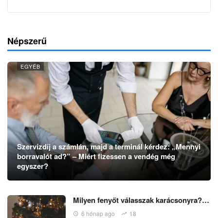
Népszerű
EGYÉB
Szervízdíj a számlán, majd a terminál kérdez: „Mennyi
borravalót ad?” – Miért fizessen a vendég még
egyszer?
Milyen fenyőt válasszak karácsonyra?…
6 hónap ago
18