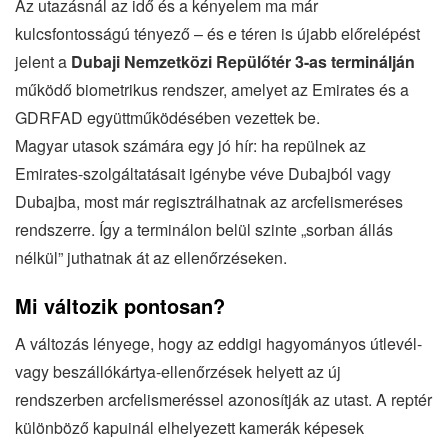
Az utazásnál az idő és a kényelem ma már
kulcsfontosságú tényező – és e téren is újabb előrelépést
jelent a
Dubaji Nemzetközi Repülőtér 3-as terminálján
működő biometrikus rendszer, amelyet az Emirates és a
GDRFAD együttműködésében vezettek be.
Magyar utasok számára egy jó hír: ha repülnek az
Emirates-szolgáltatásait igénybe véve Dubajból vagy
Dubajba, most már regisztrálhatnak az arcfelismeréses
rendszerre. Így a terminálon belül szinte „sorban állás
nélkül” juthatnak át az ellenőrzéseken.
Mi változik pontosan?
A változás lényege, hogy az eddigi hagyományos útlevél-
vagy beszállókártya-ellenőrzések helyett az új
rendszerben arcfelismeréssel azonosítják az utast. A reptér
különböző kapuinál elhelyezett kamerák képesek