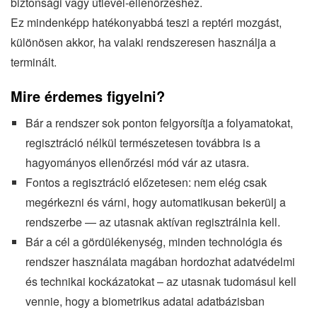
biztonsági vagy útlevél-ellenőrzéshez.
Ez mindenképp hatékonyabbá teszi a reptéri mozgást,
különösen akkor, ha valaki rendszeresen használja a
terminált.
Mire érdemes figyelni?
Bár a rendszer sok ponton felgyorsítja a folyamatokat,
regisztráció nélkül természetesen továbbra is a
hagyományos ellenőrzési mód vár az utasra.
Fontos a regisztráció előzetesen: nem elég csak
megérkezni és várni, hogy automatikusan bekerülj a
rendszerbe — az utasnak aktívan regisztrálnia kell.
Bár a cél a gördülékenység, minden technológia és
rendszer használata magában hordozhat adatvédelmi
és technikai kockázatokat – az utasnak tudomásul kell
vennie, hogy a biometrikus adatai adatbázisban