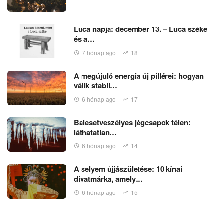
Luca napja: december 13. – Luca széke
és a…
7 hónap ago
18
A megújuló energia új pillérei: hogyan
válik stabil…
6 hónap ago
17
Balesetveszélyes jégcsapok télen:
láthatatlan…
6 hónap ago
14
A selyem újjászületése: 10 kínai
divatmárka, amely…
6 hónap ago
15