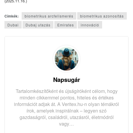
(2025.11.16.)
Címkék:
biometrikus arcfelismerés
biometrikus azonosítás
Dubai
Dubaj utazás
Emirates
innováció
Napsugár
Tartalomkészítőként és újságíróként célom, hogy
minden cikkemmel pontos, hiteles és értékes
információt adjak át. A Veritex.hu-n olyan témákról
írok, amelyek inspirálnak – legyen szó
gazdaságról, családról, utazásról, életmódról
vagy…