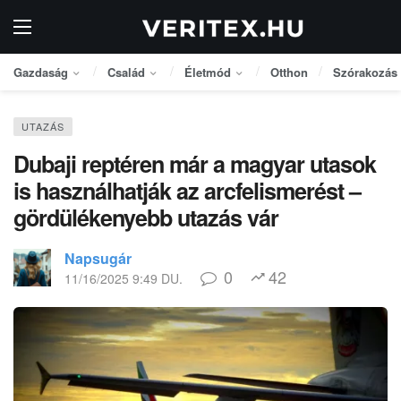
Gazdaság
Család
Életmód
Otthon
Szórakozás
UTAZÁS
Dubaji reptéren már a magyar utasok
is használhatják az arcfelismerést –
gördülékenyebb utazás vár
Napsugár
0
42
11/16/2025 9:49 DU.