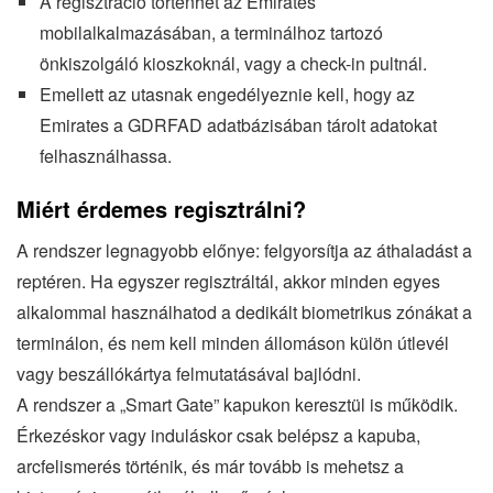
A regisztráció történhet az Emirates
mobilalkalmazásában, a terminálhoz tartozó
önkiszolgáló kioszkoknál, vagy a check-in pultnál.
Emellett az utasnak engedélyeznie kell, hogy az
Emirates a GDRFAD adatbázisában tárolt adatokat
felhasználhassa.
Miért érdemes regisztrálni?
A rendszer legnagyobb előnye: felgyorsítja az áthaladást a
reptéren. Ha egyszer regisztráltál, akkor minden egyes
alkalommal használhatod a dedikált biometrikus zónákat a
terminálon, és nem kell minden állomáson külön útlevél
vagy beszállókártya felmutatásával bajlódni.
A rendszer a „Smart Gate” kapukon keresztül is működik.
Érkezéskor vagy induláskor csak belépsz a kapuba,
arcfelismerés történik, és már tovább is mehetsz a