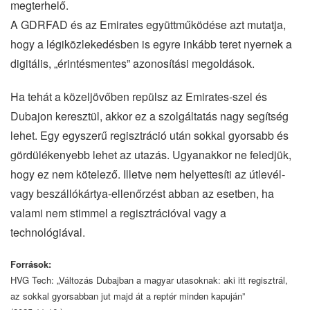
megterhelő.
A GDRFAD és az Emirates együttműködése azt mutatja,
hogy a légiközlekedésben is egyre inkább teret nyernek a
digitális, „érintésmentes” azonosítási megoldások.
Ha tehát a közeljövőben repülsz az Emirates-szel és
Dubajon keresztül, akkor ez a szolgáltatás nagy segítség
lehet. Egy egyszerű regisztráció után sokkal gyorsabb és
gördülékenyebb lehet az utazás. Ugyanakkor ne feledjük,
hogy ez nem kötelező. Illetve nem helyettesíti az útlevél-
vagy beszállókártya-ellenőrzést abban az esetben, ha
valami nem stimmel a regisztrációval vagy a
technológiával.
Források:
HVG Tech: „Változás Dubajban a magyar utasoknak: aki itt regisztrál,
az sokkal gyorsabban jut majd át a reptér minden kapuján”