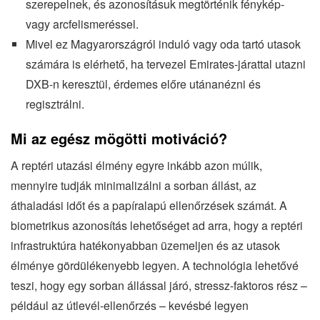
szerepelnek, és azonosításuk megtörténik fénykép-
vagy arcfelismeréssel.
Mivel ez Magyarországról induló vagy oda tartó utasok
számára is elérhető, ha tervezel Emirates-járattal utazni
DXB-n keresztül, érdemes előre utánanézni és
regisztrálni.
Mi az egész mögötti motiváció?
A reptéri utazási élmény egyre inkább azon múlik,
mennyire tudják minimalizálni a sorban állást, az
áthaladási időt és a papíralapú ellenőrzések számát. A
biometrikus azonosítás lehetőséget ad arra, hogy a reptéri
infrastruktúra hatékonyabban üzemeljen és az utasok
élménye gördülékenyebb legyen. A technológia lehetővé
teszi, hogy egy sorban állással járó, stressz-faktoros rész –
például az útlevél-ellenőrzés – kevésbé legyen