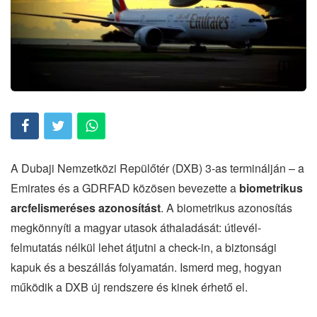
A Dubaji Nemzetközi Repülőtér (DXB) 3-as terminálján – a
Emirates és a GDRFAD közösen bevezette a
biometrikus
arcfelismeréses azonosítást
. A biometrikus azonosítás
megkönnyíti a magyar utasok áthaladását: útlevél-
felmutatás nélkül lehet átjutni a check-in, a biztonsági
kapuk és a beszállás folyamatán. Ismerd meg, hogyan
működik a DXB új rendszere és kinek érhető el.