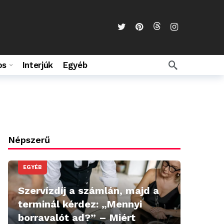
os
Interjúk
Egyéb
Népszerű
EGYÉB
Szervízdíj a számlán, majd a
terminál kérdez: „Mennyi
borravalót ad?” – Miért