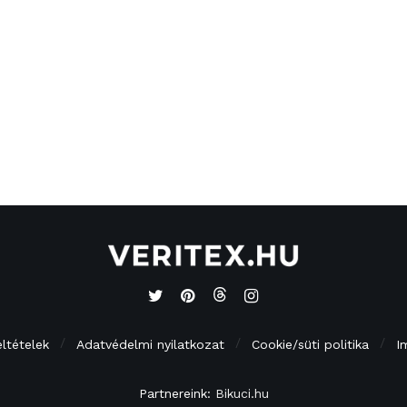
eltételek
Adatvédelmi nyilatkozat
Cookie/süti politika
I
Partnereink:
Bikuci.hu