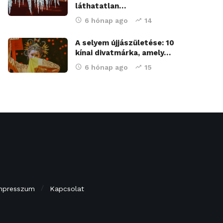
láthatatlan…
6 hónap ago
14
A selyem újjászületése: 10
kínai divatmárka, amely…
6 hónap ago
15
mpresszum
Kapcsolat