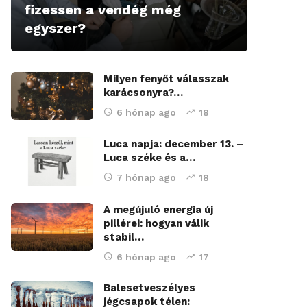
fizessen a vendég még
egyszer?
Milyen fenyőt válasszak
karácsonyra?…
6 hónap ago
18
Luca napja: december 13. –
Luca széke és a…
7 hónap ago
18
A megújuló energia új
pillérei: hogyan válik
stabil…
6 hónap ago
17
Balesetveszélyes
jégcsapok télen: