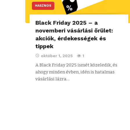
HASZNOS
Black Friday 2025 – a
novemberi vásárlási őrület:
akciók, érdekességek és
tippek
október 1, 2025
1
A Black Friday 2025 ismét közeledik, és
ahogy minden évben, idén is hatalmas
vásárlási lázra…