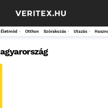
Életmód
Otthon
Szórakozás
Utazás
Haszn
Magyarország