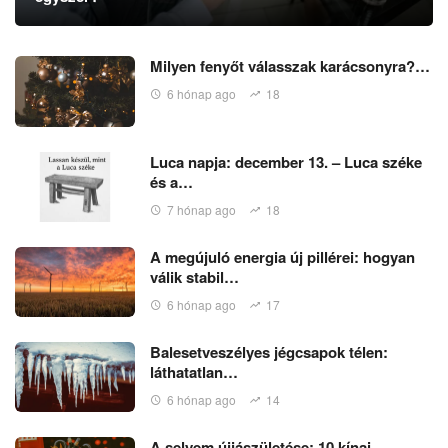
Milyen fenyőt válasszak karácsonyra?…
6 hónap ago
18
Luca napja: december 13. – Luca széke
és a…
7 hónap ago
18
A megújuló energia új pillérei: hogyan
válik stabil…
6 hónap ago
17
Balesetveszélyes jégcsapok télen:
láthatatlan…
6 hónap ago
14
A selyem újjászületése: 10 kínai