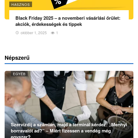
HASZNOS
Black Friday 2025 – a novemberi vásárlási őrület:
akciók, érdekességek és tippek
október 1, 2025
1
Népszerű
EGYÉB
Szervízdíj a számlán, majd a terminál kérdez: „Mennyi
borravalót ad?” – Miért fizessen a vendég még
egyszer?