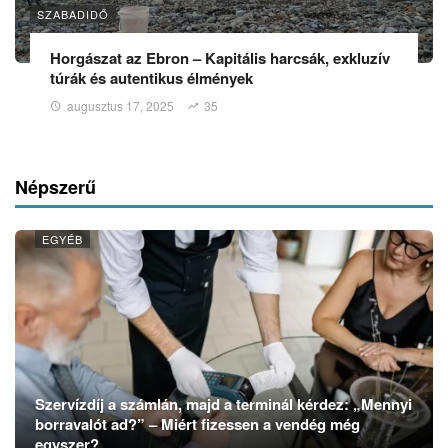
SZABADIDŐ
Horgászat az Ebron – Kapitális harcsák, exkluzív
túrák és autentikus élmények
augusztus 17, 2025
35
Népszerű
EGYÉB
Szervízdíj a számlán, majd a terminál kérdez: „Mennyi
borravalót ad?” – Miért fizessen a vendég még
egyszer?