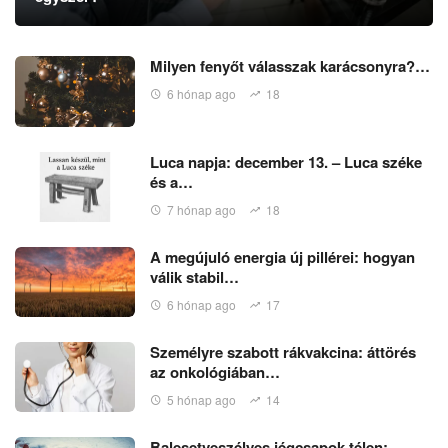
Milyen fenyőt válasszak karácsonyra?…
6 hónap ago
18
Luca napja: december 13. – Luca széke
és a…
7 hónap ago
18
A megújuló energia új pillérei: hogyan
válik stabil…
6 hónap ago
17
Személyre szabott rákvakcina: áttörés
az onkológiában…
5 hónap ago
14
Balesetveszélyes jégcsapok télen: