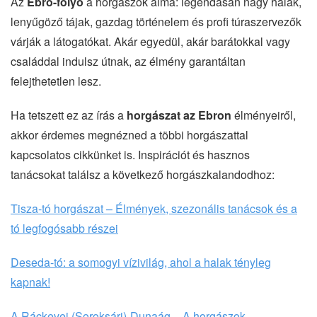
Az
Ebro-folyó
a horgászok álma: legendásan nagy halak,
lenyűgöző tájak, gazdag történelem és profi túraszervezők
várják a látogatókat. Akár egyedül, akár barátokkal vagy
családdal indulsz útnak, az élmény garantáltan
felejthetetlen lesz.
Ha tetszett ez az írás a
horgászat az Ebron
élményeiről,
akkor érdemes megnézned a többi horgászattal
kapcsolatos cikkünket is. Inspirációt és hasznos
tanácsokat találsz a következő horgászkalandodhoz:
Tisza-tó horgászat – Élmények, szezonális tanácsok és a
tó legfogósabb részei
Deseda-tó: a somogyi vízivilág, ahol a halak tényleg
kapnak!
A Ráckevei (Soroksári)-Dunaág – A horgászok