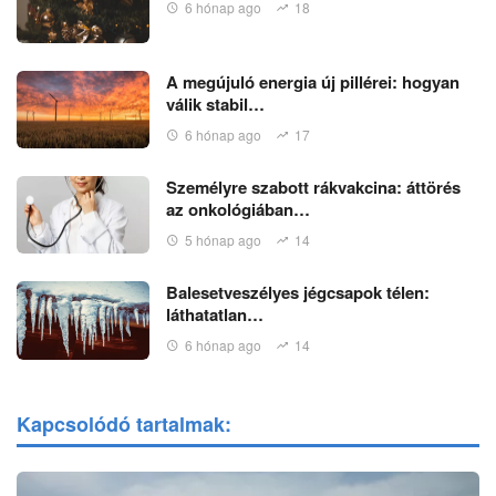
6 hónap ago
18
A megújuló energia új pillérei: hogyan
válik stabil…
6 hónap ago
17
Személyre szabott rákvakcina: áttörés
az onkológiában…
5 hónap ago
14
Balesetveszélyes jégcsapok télen:
láthatatlan…
6 hónap ago
14
Kapcsolódó tartalmak: