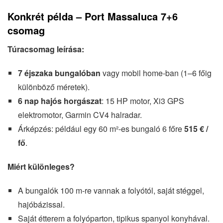
Konkrét példa – Port Massaluca 7+6
csomag
Túracsomag leírása:
7 éjszaka bungalóban
vagy mobil home-ban (1–6 főig
különböző méretek).
6 nap hajós horgászat
: 15 HP motor, Xi3 GPS
elektromotor, Garmin CV4 halradar.
Árképzés: például egy 60 m²-es bungaló 6 főre
515 € /
fő
.
Miért különleges?
A bungalók 100 m-re vannak a folyótól, saját stéggel,
hajóbázissal.
Saját étterem a folyóparton, tipikus spanyol konyhával.