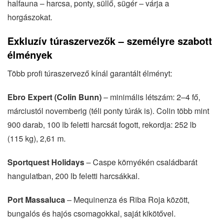
halfauna – harcsa, ponty, süllő, sügér – várja a
horgászokat.
Exkluzív túraszervezők – személyre szabott
élmények
Több profi túraszervező kínál garantált élményt:
Ebro Expert (Colin Bunn)
– minimális létszám: 2–4 fő,
márciustól novemberig (téli ponty túrák is). Colin több mint
900 darab, 100 lb feletti harcsát fogott, rekordja: 252 lb
(115 kg), 2,61 m.
Sportquest Holidays
– Caspe környékén családbarát
hangulatban, 200 lb feletti harcsákkal.
Port Massaluca
– Mequinenza és Riba Roja között,
bungalós és hajós csomagokkal, saját kikötővel.