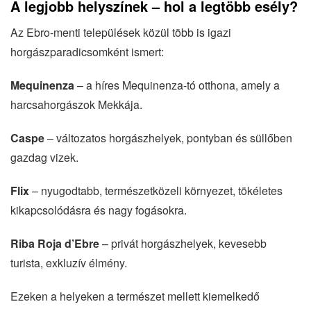
A legjobb helyszínek – hol a legtöbb esély?
Az Ebro-menti települések közül több is igazi
horgászparadicsomként ismert:
Mequinenza
– a híres Mequinenza-tó otthona, amely a
harcsahorgászok Mekkája.
Caspe
– változatos horgászhelyek, pontyban és süllőben
gazdag vizek.
Flix
– nyugodtabb, természetközeli környezet, tökéletes
kikapcsolódásra és nagy fogásokra.
Riba Roja d’Ebre
– privát horgászhelyek, kevesebb
turista, exkluzív élmény.
Ezeken a helyeken a természet mellett kiemelkedő