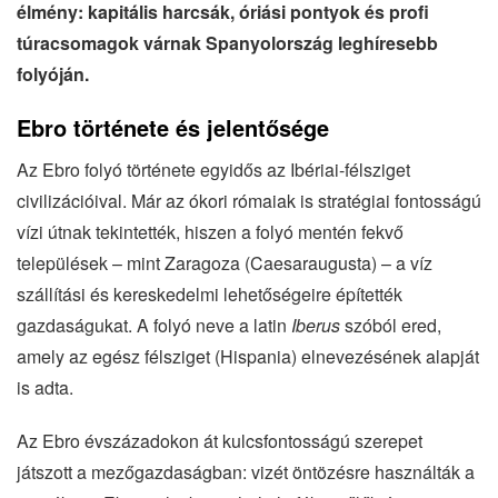
élmény: kapitális harcsák, óriási pontyok és profi
túracsomagok várnak Spanyolország leghíresebb
folyóján.
Ebro története és jelentősége
Az Ebro folyó története egyidős az Ibériai-félsziget
civilizációival. Már az ókori rómaiak is stratégiai fontosságú
vízi útnak tekintették, hiszen a folyó mentén fekvő
települések – mint Zaragoza (Caesaraugusta) – a víz
szállítási és kereskedelmi lehetőségeire építették
gazdaságukat. A folyó neve a latin
Iberus
szóból ered,
amely az egész félsziget (Hispania) elnevezésének alapját
is adta.
Az Ebro évszázadokon át kulcsfontosságú szerepet
játszott a mezőgazdaságban: vizét öntözésre használták a