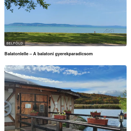
BELFÖLD
Balatonlelle – A balatoni gyerekparadicsom