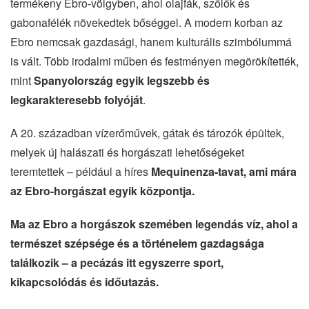
termékeny Ebro-völgyben, ahol olajfák, szőlők és
gabonafélék növekedtek bőséggel. A modern korban az
Ebro nemcsak gazdasági, hanem kulturális szimbólummá
is vált. Több irodalmi műben és festményen megörökítették,
mint
Spanyolország egyik legszebb és
legkarakteresebb folyóját
.
A 20. században vízerőművek, gátak és tározók épültek,
melyek új halászati és horgászati lehetőségeket
teremtettek – például a híres
Mequinenza-tavat, ami mára
az Ebro-horgászat egyik központja.
Ma az Ebro a horgászok szemében legendás víz, ahol a
természet szépsége és a történelem gazdagsága
találkozik – a pecázás itt egyszerre sport,
kikapcsolódás és időutazás.