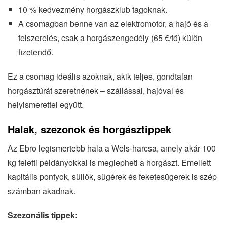
10 % kedvezmény horgászklub tagoknak.
A csomagban benne van az elektromotor, a hajó és a
felszerelés, csak a horgászengedély (65 €/fő) külön
fizetendő.
Ez a csomag ideális azoknak, akik teljes, gondtalan
horgásztúrát szeretnének – szállással, hajóval és
helyismerettel együtt.
Halak, szezonok és horgásztippek
Az Ebro legismertebb hala a Wels-harcsa, amely akár 100
kg feletti példányokkal is meglepheti a horgászt. Emellett
kapitális pontyok, süllők, sügérek és feketesügerek is szép
számban akadnak.
Szezonális tippek: