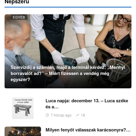
Népszerű
EGYÉB
Szervízdíj a számlán, majd a terminál kérdez: „Mennyi
borravalót ad?” – Miért fizessen a vendég még
egyszer?
Luca napja: december 13. – Luca széke
és a…
7 hónap ago
18
Milyen fenyőt válasszak karácsonyra?…