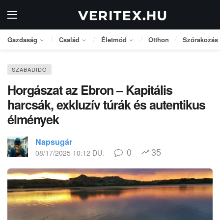
Gazdaság
Család
Életmód
Otthon
Szórakozás
SZABADIDŐ
Horgászat az Ebron – Kapitális
harcsák, exkluzív túrák és autentikus
élmények
Napsugár
0
35
08/17/2025 10:12 DU.