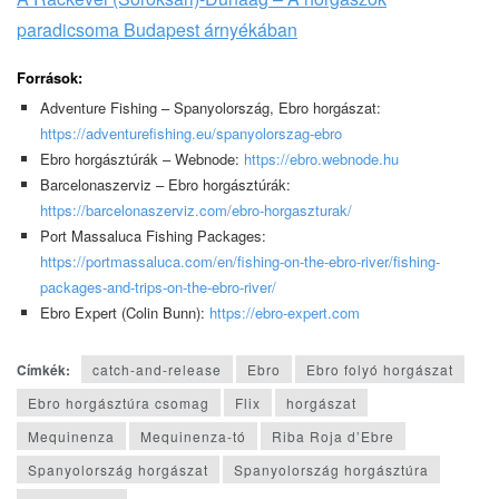
paradicsoma Budapest árnyékában
Források:
Adventure Fishing – Spanyolország, Ebro horgászat:
https://adventurefishing.eu/spanyolorszag-ebro
Ebro horgásztúrák – Webnode:
https://ebro.webnode.hu
Barcelonaszerviz – Ebro horgásztúrák:
https://barcelonaszerviz.com/ebro-horgaszturak/
Port Massaluca Fishing Packages:
https://portmassaluca.com/en/fishing-on-the-ebro-river/fishing-
packages-and-trips-on-the-ebro-river/
Ebro Expert (Colin Bunn):
https://ebro-expert.com
Címkék:
catch-and-release
Ebro
Ebro folyó horgászat
Ebro horgásztúra csomag
Flix
horgászat
Mequinenza
Mequinenza-tó
Riba Roja d’Ebre
Spanyolország horgászat
Spanyolország horgásztúra