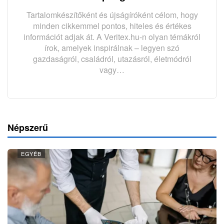
Tartalomkészítőként és újságíróként célom, hogy
minden cikkemmel pontos, hiteles és értékes
információt adjak át. A Veritex.hu-n olyan témákról
írok, amelyek inspirálnak – legyen szó
gazdaságról, családról, utazásról, életmódról
vagy…
Népszerű
EGYÉB