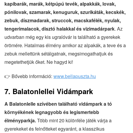
kapibarák, marák, kétpúpú tevék, alpakkák, lovak,
pónilovak, szamarak, kenuguruk, szurikáták, kecskék,
zebuk, díszmadarak, struccok, macskafélék, nyulak,
tengerimalacok, disztó halakkal és vizimadárpark
. Az
udvarban még egy kis ugralóvár is található a gyerekek
örömére. Hatalmas élmény amikor az alpakák, a teve és a
zebuk mellettünk sétálgatnak, megsimogathatjuk és
megetethetjük őket. Ne hagyd ki!
👉 Bővebb információ:
www.bellapuszta.hu
7. Balatonlellei Vidámpark
A Balatonlelle szívében található vidámpark a tó
környékének legnagyobb és legismertebb
élményparkja.
Több mint 20 különféle játék várja a
gyerekeket és felnőtteket egyaránt, a klasszikus