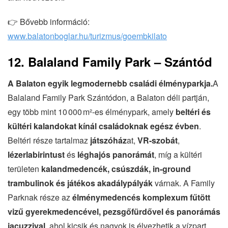
👉 Bővebb információ:
www.balatonboglar.hu/turizmus/goembkilato
12. Balaland Family Park – Szántód
A Balaton egyik legmodernebb családi élményparkja.
A
Balaland Family Park Szántódon, a Balaton déli partján,
egy több mint 10 000 m²-es élménypark, amely
beltéri és
kültéri kalandokat kínál családoknak egész évben
.
Beltéri része tartalmaz
játszóház
at,
VR-szobát
,
lézerlabirintust
és
léghajós panorámát
, míg a kültéri
területen
kalandmedencék, csúszdák, in-ground
trambulinok és játékos akadálypályák
várnak. A Family
Parknak része az
élménymedencés komplexum fűtött
vizű gyerekmedencével, pezsgőfürdővel és panorámás
jacuzzival
, ahol kicsik és nagyok is élvezhetik a vízpart