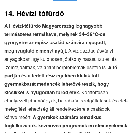
14. Hévízi tófürdő
A Hévízi-tófürdő Magyarország legnagyobb
természetes termáltava, melynek 34–36 °C-os
gyógyvize az egész család számára nyugodt,
megnyugtató élményt nyújt.
A víz gazdag ásványi
anyagokban, így különösen jótékony hatású ízületi és
izomfájdalmak, valamint bőrproblémák esetén is.
A tó
partján és a fedett részlegekben kialakított
gyermekbarát medencék lehetővé teszik, hogy
kicsikkel is nyugodtan fürödjetek.
Komfortosan
elhelyezett pihenőágyak, bababarát szolgáltatások és étel-
melegítési lehetőség áll rendelkezésre a családok
kényelméért.
A gyerekek számára tematikus
foglalkozások, kézműves programok és élményelemek