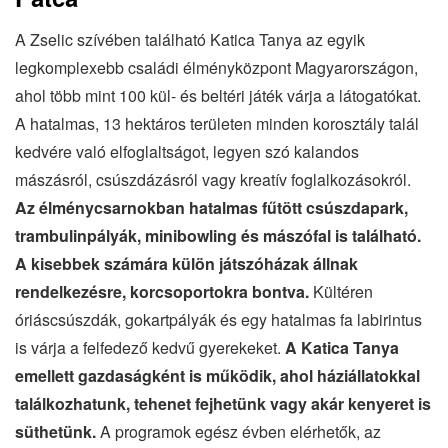
A Zselic szívében található Katica Tanya az egyik
legkomplexebb családi élményközpont Magyarországon,
ahol több mint 100 kül- és beltéri játék várja a látogatókat.
A hatalmas, 13 hektáros területen minden korosztály talál
kedvére való elfoglaltságot, legyen szó kalandos
mászásról, csúszdázásról vagy kreatív foglalkozásokról.
Az élménycsarnokban hatalmas fűtött csúszdapark,
trambulinpályák, minibowling és mászófal is található.
A kisebbek számára külön játszóházak állnak
rendelkezésre, korcsoportokra bontva.
Kültéren
óriáscsúszdák, gokartpályák és egy hatalmas fa labirintus
is várja a felfedező kedvű gyerekeket.
A Katica Tanya
emellett gazdaságként is működik, ahol háziállatokkal
találkozhatunk, tehenet fejhetünk vagy akár kenyeret is
süthetünk.
A programok egész évben elérhetők, az