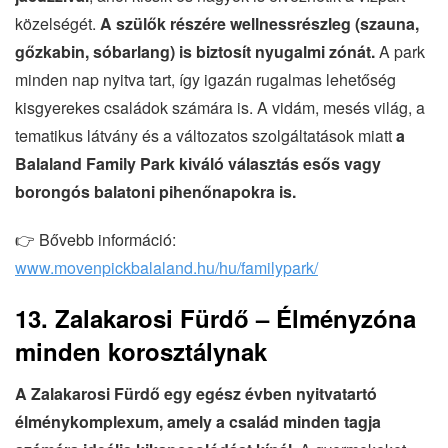
közelségét.
A szülők részére wellnessrészleg (szauna,
gőzkabin, sóbarlang) is biztosít nyugalmi zónát.
A park
minden nap nyitva tart, így igazán rugalmas lehetőség
kisgyerekes családok számára is. A vidám, mesés világ, a
tematikus látvány és a változatos szolgáltatások miatt
a
Balaland Family Park kiváló választás esős vagy
borongós balatoni pihenőnapokra is.
👉 Bővebb információ:
www.movenpickbalaland.hu/hu/familypark/
13. Zalakarosi Fürdő – Élményzóna
minden korosztálynak
A Zalakarosi Fürdő egy egész évben nyitvatartó
élménykomplexum, amely a család minden tagja