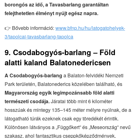
borongós az idő, a Tavasbarlang garantáltan
felejthetetlen élményt nyújt egész napra.
👉 Bővebb információ:
www.bfnp.hu/hu/latogatohelyek-
3/tapolcai-tavasbarlang-tapolca
9. Csodabogyós-barlang – Föld
alatti kaland Balatonedericsen
A Csodabogyós-barlang
a Balaton-felvidéki Nemzeti
Park területén, Balatonederics közelében található, és
Magyarország egyik legimpozánsabb föld alatti
természeti csodája.
Járatai több mint 6 kilométer
hosszúak és mintegy 135–145 méter mélyre nyúlnak, de a
látogatható túrák ezeknek csak egy töredékét érintik.
Különösen látványos a „Függőkert” és „Meseország” nevű
szakasz, ahol fantasztikus cseppkőképződmények,