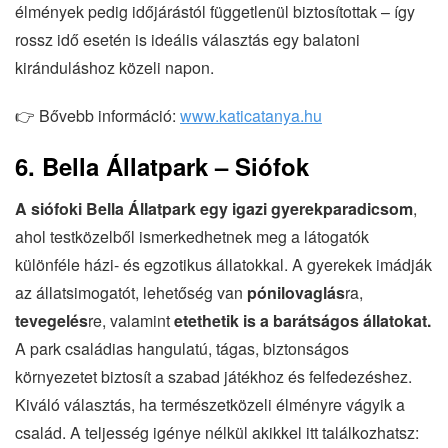
élmények pedig időjárástól függetlenül biztosítottak – így
rossz idő esetén is ideális választás egy balatoni
kiránduláshoz közeli napon.
👉 Bővebb információ:
www.katicatanya.hu
6. Bella Állatpark – Siófok
A siófoki Bella Állatpark egy igazi gyerekparadicsom
,
ahol testközelből ismerkedhetnek meg a látogatók
különféle házi- és egzotikus állatokkal. A gyerekek imádják
az állatsimogatót, lehetőség van
pónilovaglás
ra,
tevegelés
re, valamint
etethetik is a barátságos állatokat.
A park családias hangulatú, tágas, biztonságos
környezetet biztosít a szabad játékhoz és felfedezéshez.
Kiváló választás, ha természetközeli élményre vágyik a
család. A teljesség igénye nélkül akikkel itt találkozhatsz: