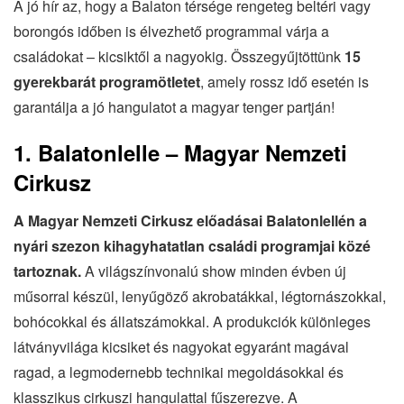
A jó hír az, hogy a Balaton térsége rengeteg beltéri vagy
borongós időben is élvezhető programmal várja a
családokat – kicsiktől a nagyokig. Összegyűjtöttünk
15
gyerekbarát programötletet
, amely rossz idő esetén is
garantálja a jó hangulatot a magyar tenger partján!
1. Balatonlelle – Magyar Nemzeti
Cirkusz
A Magyar Nemzeti Cirkusz előadásai Balatonlellén a
nyári szezon kihagyhatatlan családi programjai közé
tartoznak.
A világszínvonalú show minden évben új
műsorral készül, lenyűgöző akrobatákkal, légtornászokkal,
bohócokkal és állatszámokkal. A produkciók különleges
látványvilága kicsiket és nagyokat egyaránt magával
ragad, a legmodernebb technikai megoldásokkal és
klasszikus cirkuszi hangulattal fűszerezve. A