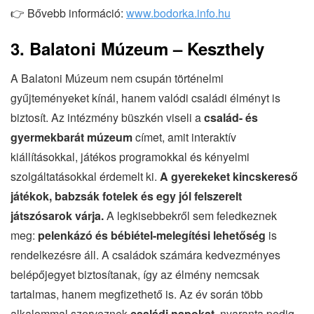
👉 Bővebb információ:
www.bodorka.info.hu
3. Balatoni Múzeum – Keszthely
A Balatoni Múzeum nem csupán történelmi
gyűjteményeket kínál, hanem valódi családi élményt is
biztosít. Az intézmény büszkén viseli a
család- és
gyermekbarát múzeum
címet, amit interaktív
kiállításokkal, játékos programokkal és kényelmi
szolgáltatásokkal érdemelt ki.
A gyerekeket kincskereső
játékok, babzsák fotelek és egy jól felszerelt
játszósarok várja.
A legkisebbekről sem feledkeznek
meg:
pelenkázó és bébiétel-melegítési lehetőség
is
rendelkezésre áll. A családok számára kedvezményes
belépőjegyet biztosítanak, így az élmény nemcsak
tartalmas, hanem megfizethető is. Az év során több
alkalommal szerveznek
családi napokat
, nyaranta pedig