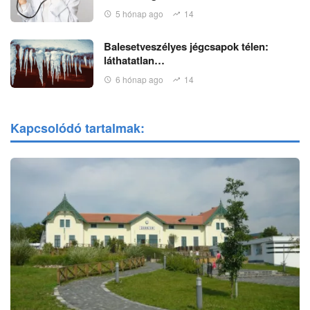
5 hónap ago
14
Balesetveszélyes jégcsapok télen:
láthatatlan…
6 hónap ago
14
Kapcsolódó tartalmak: