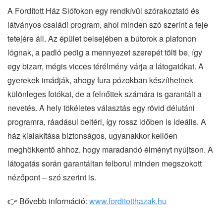
A Fordított Ház Siófokon egy rendkívül szórakoztató és
látványos családi program, ahol minden szó szerint a feje
tetejére áll. Az épület belsejében a bútorok a plafonon
lógnak, a padló pedig a mennyezet szerepét tölti be, így
egy bizarr, mégis vicces térélmény várja a látogatókat. A
gyerekek imádják, ahogy fura pózokban készíthetnek
különleges fotókat, de a felnőttek számára is garantált a
nevetés. A hely tökéletes választás egy rövid délutáni
programra, ráadásul beltéri, így rossz időben is ideális. A
ház kialakítása biztonságos, ugyanakkor kellően
meghökkentő ahhoz, hogy maradandó élményt nyújtson. A
látogatás során garantáltan felborul minden megszokott
nézőpont – szó szerint is.
👉 Bővebb információ:
www.forditotthazak.hu