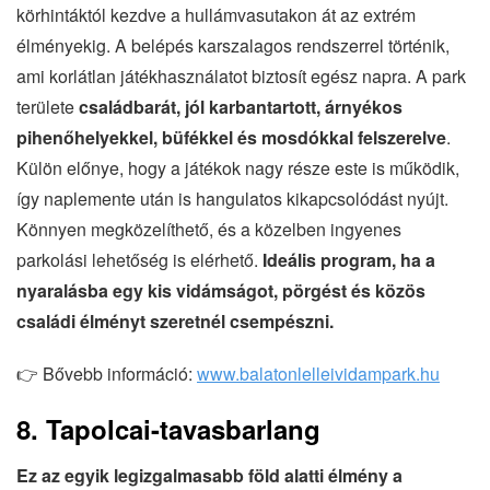
körhintáktól kezdve a hullámvasutakon át az extrém
élményekig. A belépés karszalagos rendszerrel történik,
ami korlátlan játékhasználatot biztosít egész napra. A park
területe
családbarát, jól karbantartott, árnyékos
pihenőhelyekkel, büfékkel és mosdókkal felszerelve
.
Külön előnye, hogy a játékok nagy része este is működik,
így naplemente után is hangulatos kikapcsolódást nyújt.
Könnyen megközelíthető, és a közelben ingyenes
parkolási lehetőség is elérhető.
Ideális program, ha a
nyaralásba egy kis vidámságot, pörgést és közös
családi élményt szeretnél csempészni.
👉 Bővebb információ:
www.balatonlelleividampark.hu
8. Tapolcai-tavasbarlang
Ez az egyik legizgalmasabb föld alatti élmény a