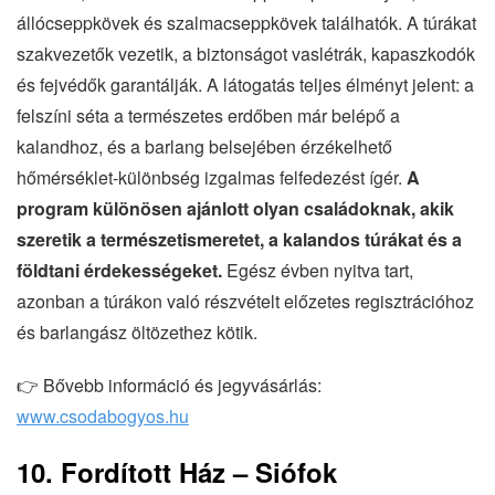
állócseppkövek és szalmacseppkövek találhatók. A túrákat
szakvezetők vezetik, a biztonságot vaslétrák, kapaszkodók
és fejvédők garantálják. A látogatás teljes élményt jelent: a
felszíni séta a természetes erdőben már belépő a
kalandhoz, és a barlang belsejében érzékelhető
hőmérséklet-különbség izgalmas felfedezést ígér.
A
program különösen ajánlott olyan családoknak, akik
szeretik a természetismeretet, a kalandos túrákat és a
földtani érdekességeket.
Egész évben nyitva tart,
azonban a túrákon való részvételt előzetes regisztrációhoz
és barlangász öltözethez kötik.
👉 Bővebb információ és jegyvásárlás:
www.csodabogyos.hu
10. Fordított Ház – Siófok