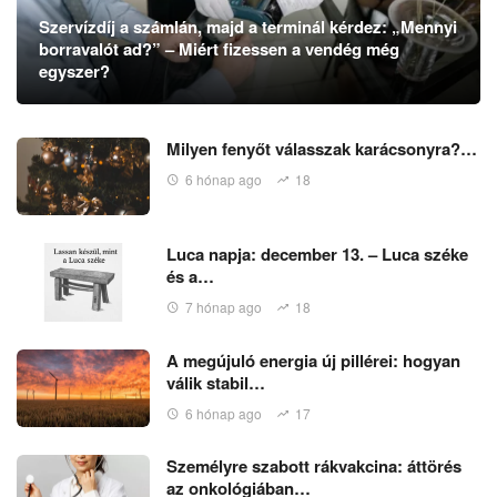
Szervízdíj a számlán, majd a terminál kérdez: „Mennyi
borravalót ad?” – Miért fizessen a vendég még
egyszer?
Milyen fenyőt válasszak karácsonyra?…
6 hónap ago
18
Luca napja: december 13. – Luca széke
és a…
7 hónap ago
18
A megújuló energia új pillérei: hogyan
válik stabil…
6 hónap ago
17
Személyre szabott rákvakcina: áttörés
az onkológiában…