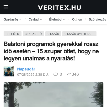
Gazdaság
Család
Életmód
Otthon
Szórakozás
BELFÖLD
SZABADIDŐ
UTAZÁS
UTAZÁS GYEREKKEL
Balatoni programok gyerekkel rossz
idő esetén – 15 szuper ötlet, hogy ne
legyen unalmas a nyaralás!
Napsugár
0
346
07/28/2025 2:38 DU.