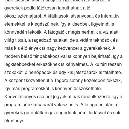
gyerekek pedig játékosan tanulhatnak a tó
ökoszisztémájáról. A kiállítások látványosak és interaktív
elemekkel is kiegészülnek, így a kisebbek figyelmét is
könnyedén lekötik. A látogatók megismerhetik a víz alatti
világ titkait, a ragadozó halakat, de a vidám teknősök és
más kis élőlények is nagy kedvencei a gyerekeknek. A
modern belső tér babakocsival is könnyen bejárható, így a
legkisebbekkel érkezőknek is kényelmes. A kültéri részen
szökőkút, pihenőpadok és egy kis játszósarok is található.
A központ közvetlenül a Tagore sétány közelében fekszik,
így más programokkal is könnyen összeköthető.
Kedvezményes családi jegyek állnak rendelkezésre, így a
program pénztárcabarát választás is. A látogatás után a
gyerekek garantáltan gazdagodnak némi tudással és sok
élménnyel.