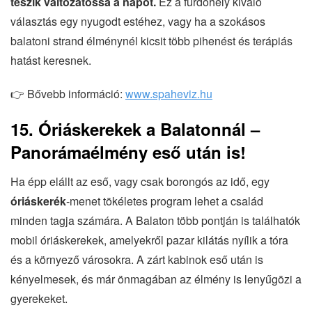
teszik változatossá a napot.
Ez a fürdőhely kiváló
választás egy nyugodt estéhez, vagy ha a szokásos
balatoni strand élménynél kicsit több pihenést és terápiás
hatást keresnek.
👉 Bővebb információ:
www.spaheviz.hu
15. Óriáskerekek a Balatonnál –
Panorámaélmény eső után is!
Ha épp elállt az eső, vagy csak borongós az idő, egy
óriáskerék
-menet tökéletes program lehet a család
minden tagja számára. A Balaton több pontján is találhatók
mobil óriáskerekek, amelyekről pazar kilátás nyílik a tóra
és a környező városokra. A zárt kabinok eső után is
kényelmesek, és már önmagában az élmény is lenyűgözi a
gyerekeket.