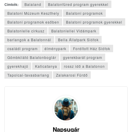
Címkék:
Balaland
Balatonfüred program gyerekkel
Balatoni Múzeum Keszthely
Balatoni programok
Balatoni programok esőben
Balatoni programok gyerekkel
Balatonlelle cirkusz
Balatonlellei Vidámpark
barlangok a Balatonnál
Bella Állatpark Siófok
családi program
élménypark
Fordított Ház Siófok
Gömbkilátó Balatonboglár
gyerekbarát program
gyerekhajó
Katicatanya
rossz idő a Balatonon
Tapolcai-tavasbarlang
Zalakarosi Fürdő
Napsugár