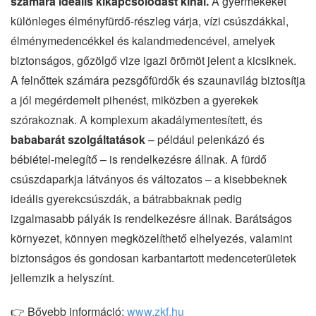
számára ideális kikapcsolódást kínál.
A gyermekeket
különleges élményfürdő-részleg várja, vízi csúszdákkal,
élménymedencékkel és kalandmedencével, amelyek
biztonságos, gőzölgő vize igazi örömöt jelent a kicsiknek.
A felnőttek számára pezsgőfürdők és szaunavilág biztosítja
a jól megérdemelt pihenést, miközben a gyerekek
szórakoznak. A komplexum akadálymentesített, és
bababarát szolgáltatások
– például pelenkázó és
bébiétel-melegítő – is rendelkezésre állnak. A fürdő
csúszdaparkja látványos és változatos – a kisebbeknek
ideális gyerekcsúszdák, a bátrabbaknak pedig
izgalmasabb pályák is rendelkezésre állnak. Barátságos
környezet, könnyen megközelíthető elhelyezés, valamint
biztonságos és gondosan karbantartott medenceterületek
jellemzik a helyszínt.
👉 Bővebb információ:
www.zkf.hu