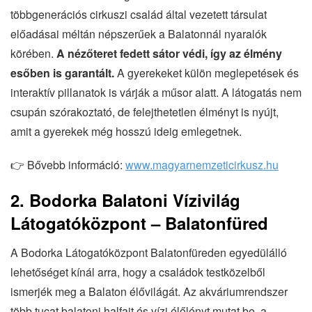
többgenerációs cirkuszi család által vezetett társulat
előadásai méltán népszerűek a Balatonnál nyaralók
körében.
A nézőteret fedett sátor védi, így az élmény
esőben is garantált.
A gyerekeket külön meglepetések és
interaktív pillanatok is várják a műsor alatt. A látogatás nem
csupán szórakoztató, de felejthetetlen élményt is nyújt,
amit a gyerekek még hosszú ideig emlegetnek.
👉 Bővebb információ:
www.magyarnemzeticirkusz.hu
2. Bodorka Balatoni Vízivilág
Látogatóközpont – Balatonfüred
A Bodorka Látogatóközpont Balatonfüreden egyedülálló
lehetőséget kínál arra, hogy a családok testközelből
ismerjék meg a Balaton élővilágát. Az akváriumrendszer
több tucat balatoni halfajt és vízi élőlényt mutat be, a