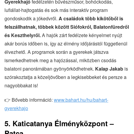
Gyerekhajó
fedélzetén bűvészműsor, bohóckodás,
lufiállat-hajtogatás és sok más interaktív program
gondoskodik a jókedvről.
A családok több kikötőből is
felszállhatnak, többek között Siófokról, Balatonfüredről
és Keszthelyről.
A hajók zárt fedélzete kényelmet nyújt
akár borús időben is, így az élmény időjárástól függetlenül
élvezhető. A programok során a gyerekek játszva
ismerkedhetnek meg a hajózással, miközben csodás
balatoni panorámában gyönyörködhetnek.
Kalap Jakab
is
szórakoztatja a közeljövőben a legkisebbeket és persze a
nagyobbakat is!
👉 Bővebb információ:
www.bahart.hu/hu/bahart-
gyerekhajo
5. Katicatanya Élményközpont –
Patca