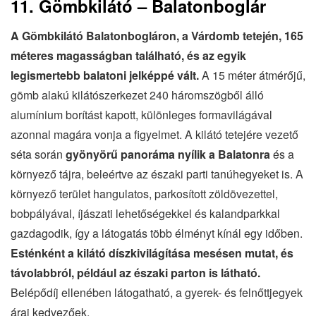
11. Gömbkilátó – Balatonboglár
A Gömbkilátó Balatonbogláron, a Várdomb tetején, 165
méteres magasságban található, és az egyik
legismertebb balatoni jelképpé vált.
A 15 méter átmérőjű,
gömb alakú kilátószerkezet 240 háromszögből álló
alumínium borítást kapott, különleges formavilágával
azonnal magára vonja a figyelmet. A kilátó tetejére vezető
séta során
gyönyörű panoráma nyílik a Balatonra
és a
környező tájra, beleértve az északi parti tanúhegyeket is. A
környező terület hangulatos, parkosított zöldövezettel,
bobpályával, íjászati lehetőségekkel és kalandparkkal
gazdagodik, így a látogatás több élményt kínál egy időben.
Esténként a kilátó díszkivilágítása mesésen mutat, és
távolabbról, például az északi parton is látható.
Belépődíj ellenében látogatható, a gyerek- és felnőttjegyek
árai kedvezőek.