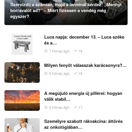
Szervízdíj a számlán, majd a terminál kérdez: „Mennyi
borravalót ad?” – Miért fizessen a vendég még
egyszer?
Luca napja: december 13. – Luca széke
és a…
7 hónap ago
18
Milyen fenyőt válasszak karácsonyra?…
6 hónap ago
18
A megújuló energia új pillérei: hogyan
válik stabil…
6 hónap ago
17
Személyre szabott rákvakcina: áttörés
az onkológiában…