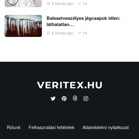
5 hónap ago
14
Balesetveszélyes jégcsapok télen:
láthatatlan…
6 hónap ago
14
Rólunk
Felhasználási feltételek
Adatvédelmi nyilatkozat