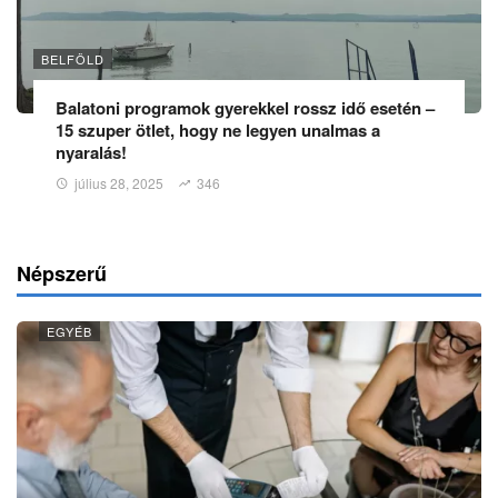
BELFÖLD
Balatoni programok gyerekkel rossz idő esetén –
15 szuper ötlet, hogy ne legyen unalmas a
nyaralás!
július 28, 2025
346
Népszerű
EGYÉB