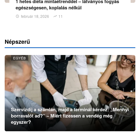
1 hetes diéta mintaétrenddel – látványos fogyás
egészségesen, koplalás nélkül
február 18, 2026
11
Népszerű
EGYÉB
Szervízdíj a számlán, majd a terminál kérdez: „Mennyi
borravalót ad?” – Miért fizessen a vendég még
egyszer?