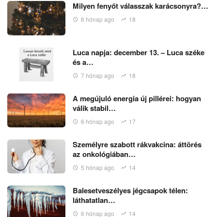
Milyen fenyőt válasszak karácsonyra?…
6 hónap ago
18
Luca napja: december 13. – Luca széke
és a…
7 hónap ago
18
A megújuló energia új pillérei: hogyan
válik stabil…
6 hónap ago
17
Személyre szabott rákvakcina: áttörés
az onkológiában…
5 hónap ago
14
Balesetveszélyes jégcsapok télen:
láthatatlan…
6 hónap ago
14