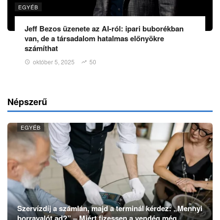
EGYÉB
Jeff Bezos üzenete az AI-ról: ipari buborékban
van, de a társadalom hatalmas előnyökre
számíthat
október 5, 2025
50
Népszerű
EGYÉB
Szervízdíj a számlán, majd a terminál kérdez: „Mennyi
borravalót ad?” – Miért fizessen a vendég még