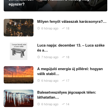
egyszer?
Milyen fenyőt válasszak karácsonyra?…
6 hónap ago
18
Luca napja: december 13. – Luca széke
és a…
7 hónap ago
18
A megújuló energia új pillérei: hogyan
válik stabil…
6 hónap ago
17
Balesetveszélyes jégcsapok télen:
láthatatlan…
6 hónap ago
14