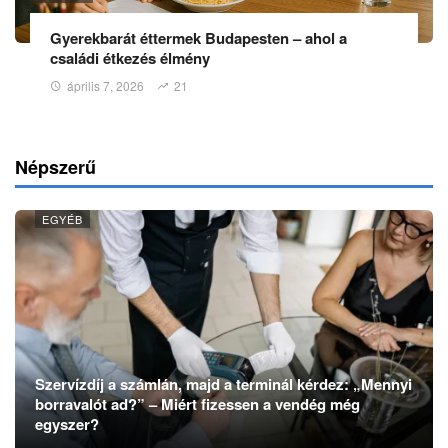
Gyerekbarát éttermek Budapesten – ahol a
családi étkezés élmény
április 7, 2026
21
Népszerű
EGYÉB
Szervízdíj a számlán, majd a terminál kérdez: „Mennyi
borravalót ad?” – Miért fizessen a vendég még
egyszer?