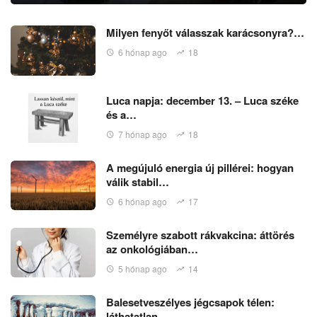
Milyen fenyőt válasszak karácsonyra?…
6 hónap ago
18
Luca napja: december 13. – Luca széke
és a…
7 hónap ago
18
A megújuló energia új pillérei: hogyan
válik stabil…
6 hónap ago
17
Személyre szabott rákvakcina: áttörés
az onkológiában…
5 hónap ago
14
Balesetveszélyes jégcsapok télen:
láthatatlan…