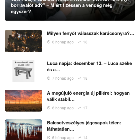
borravalót ad?” – Miért fizessen a vendég még
egyszer?
Milyen fenyőt válasszak karácsonyra?…
6 hónap ago
18
Luca napja: december 13. – Luca széke
és a…
7 hónap ago
18
A megújuló energia új pillérei: hogyan
válik stabil…
6 hónap ago
17
Balesetveszélyes jégcsapok télen:
láthatatlan…
6 hónap ago
14