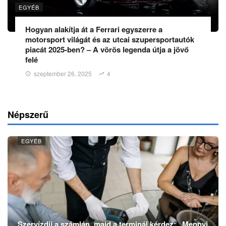
EGYÉB
Hogyan alakítja át a Ferrari egyszerre a
motorsport világát és az utcai szupersportautók
piacát 2025-ben? – A vörös legenda útja a jövő
felé
szeptember 26, 2025
4
Népszerű
EGYÉB
Szervízdíj a számlán, majd a terminál kérdez: „Mennyi