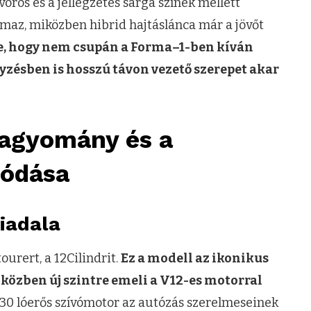
vörös és a jellegzetes sárga színek mellett
az, miközben hibrid hajtáslánca már a jövőt
tte, hogy nem csupán a Forma–1-ben kíván
yzésben is hosszú távon vezető szerepet akar
hagyomány és a
nódása
diadala
urert, a 12Cilindrit.
Ez a modell az ikonikus
iközben új szintre emeli a V12-es motorral
 830 lóerős szívómotor az autózás szerelmeseinek