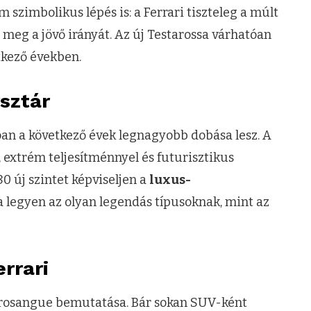
 szimbolikus lépés is: a Ferrari tiszteleg a múlt
 meg a jövő irányát. Az új Testarossa várhatóan
tkező években.
sztár
an a következő évek legnagyobb dobása lesz. A
l, extrém teljesítménnyel és futurisztikus
80 új szintet képviseljen a
luxus-
ja legyen az olyan legendás típusoknak, mint az
rrari
Purosangue bemutatása. Bár sokan SUV-ként