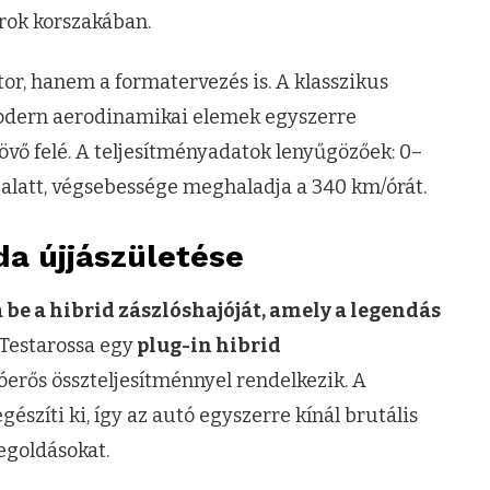
rok korszakában.
or, hanem a formatervezés is. A klasszikus
 modern aerodinamikai elemek egyszerre
 jövő felé. A teljesítményadatok lenyűgözőek: 0–
alatt, végsebessége meghaladja a 340 km/órát.
da újjászületése
be a hibrid zászlóshajóját, amely a legendás
Testarossa egy
plug-in hibrid
óerős összteljesítménnyel rendelkezik. A
szíti ki, így az autó egyszerre kínál brutális
egoldásokat.