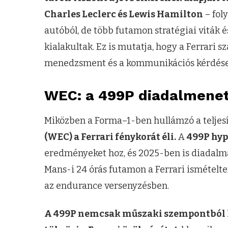
Charles Leclerc és Lewis Hamilton
– fol
autóból, de több futamon stratégiai viták é
kialakultak. Ez is mutatja, hogy a Ferrari
menedzsment és a kommunikációs kérdések
WEC: a 499P diadalmene
Miközben a Forma–1-ben hullámzó a teljes
(WEC) a Ferrari fénykorát éli.
A
499P hy
eredményeket hoz, és 2025-ben is diadalma
Mans-i 24 órás futamon a Ferrari ismételte
az endurance versenyzésben.
A 499P nemcsak műszaki szempontból k