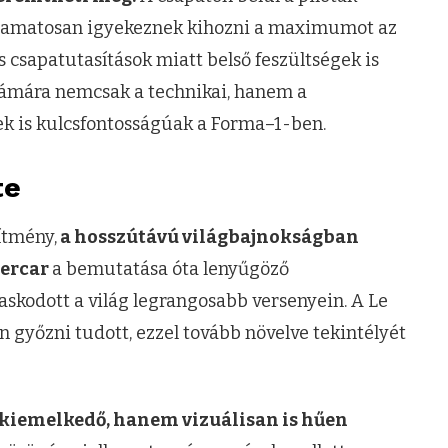
yamatosan igyekeznek kihozni a maximumot az
s csapatutasítások miatt belső feszültségek is
 számára nemcsak a technikai, hanem a
 is kulcsfontosságúak a Forma–1-ben.
te
ítmény,
a hosszútávú világbajnokságban
percar
a bemutatása óta lenyűgöző
skodott a világ legrangosabb versenyein. A Le
n győzni tudott, ezzel tovább növelve tekintélyét
iemelkedő, hanem vizuálisan is hűen