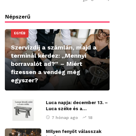
Népszerű
EGYÉB
Szervízdíj a számlán, majd a
terminál kérdez: „Mennyi
borravalót ad?” – Miért
fizessen a vendég még
egyszer?
Luca napja: december 13. –
Luca széke és a…
7 hónap ago
18
Milyen fenyőt válasszak