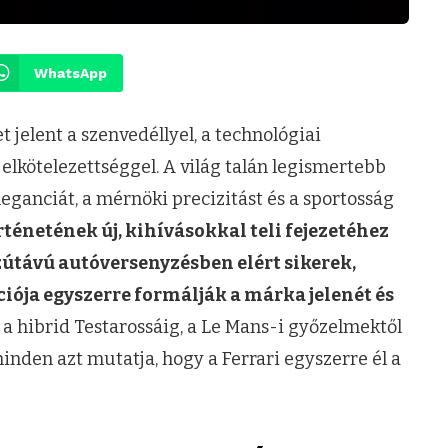
WhatsApp
 jelent a szenvedéllyel, a technológiai
 elkötelezettséggel. A világ talán legismertebb
eganciát, a mérnöki precizitást és a sportosság
rténetének új, kihívásokkal teli fejezetéhez
szútávú autóversenyzésben elért sikerek,
ója egyszerre formálják a márka jelenét és
 hibrid Testarossáig, a Le Mans-i győzelmektől
nden azt mutatja, hogy a Ferrari egyszerre él a