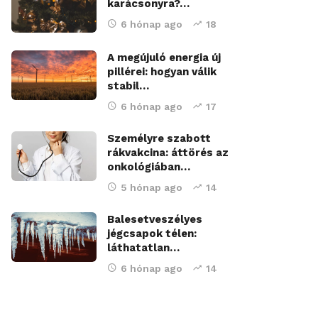
karácsonyra?…
6 hónap ago
18
A megújuló energia új
pillérei: hogyan válik
stabil…
6 hónap ago
17
Személyre szabott
rákvakcina: áttörés az
onkológiában…
5 hónap ago
14
Balesetveszélyes
jégcsapok télen:
láthatatlan…
6 hónap ago
14