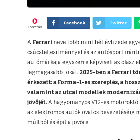
0
Facebook
Twitter
+osztás
A
Ferrari
neve több mint hét évtizede egyet
csúcsteljesítménnyel és az autósport iránti
autómárkája egyszerre képviseli az olasz el
legmagasabb fokát.
2025-ben a Ferrari tö
érkezett: a Forma–1-es szereplés, a hos
valamint az utcai modellek modernizáci
jövőjét.
A hagyományos V12-es motoroktól a
az elektromos autók óvatos bevezetéséig mi
múltból és épít a jövőre.