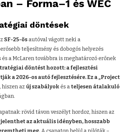
ban – Forma–1 és WEC
ratégiai döntések
az
SF-25-ös
autóval vágott neki a
 erősebb teljesítmény és dobogós helyezés
es és a McLaren továbbra is meghatározó erőnek
ratégiai döntést hozott: a fejlesztési
ák a 2026-os autó fejlesztésére. Ez a „Project
 hiszen az
új szabályok
és a
teljesen átalakuló
ágban.
apatnak: rövid távon veszélyt hordoz, hiszen az
t jelenthet az aktuális idényben, hosszabb
 teremtheti meg.
A csapaton belül a pilóták –