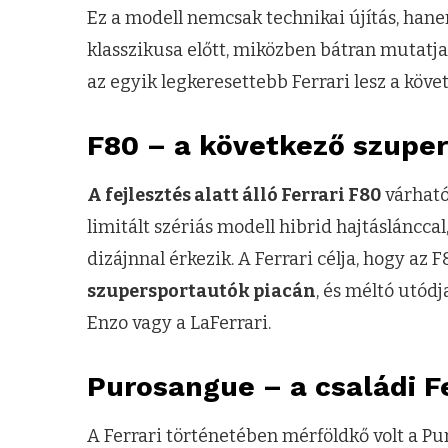
Ez a modell nemcsak technikai újítás, hanem
klasszikusa előtt, miközben bátran mutatja
az egyik legkeresettebb Ferrari lesz a köve
F80 – a következő szuper
A fejlesztés alatt álló Ferrari F80
várható
limitált szériás modell hibrid hajtásláncca
dizájnnal érkezik. A Ferrari célja, hogy az F
szupersportautók piacán
, és méltó utód
Enzo vagy a LaFerrari.
Purosangue – a családi Fe
A Ferrari történetében mérföldkő volt a 