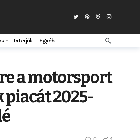
os
Interjúk
Egyéb
rre a motorsport
k piacát 2025-
lé
0
4