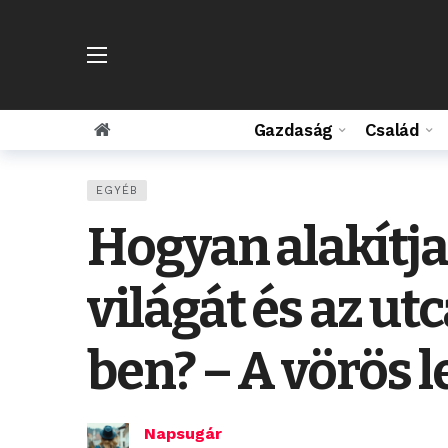
Gazdaság
Család
EGYÉB
Hogyan alakítja
világát és az u
ben? – A vörös l
Napsugár