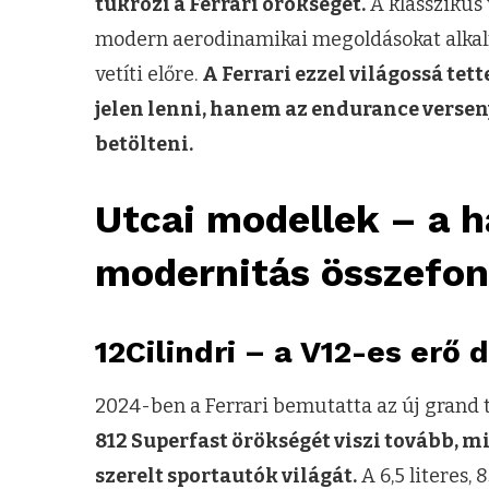
tükrözi a Ferrari örökségét.
A klasszikus 
modern aerodinamikai megoldásokat alkalm
vetíti előre.
A Ferrari ezzel világossá te
jelen lenni, hanem az endurance versen
betölteni.
Utcai modellek – a 
modernitás összefo
12Cilindri – a V12-es erő 
2024-ben a Ferrari bemutatta az új grand to
812 Superfast örökségét viszi tovább, m
szerelt sportautók világát.
A 6,5 literes,