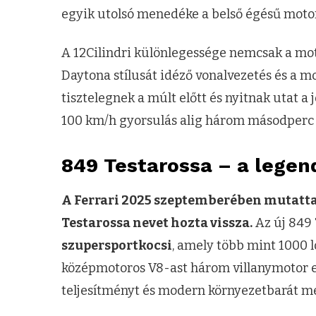
egyik utolsó menedéke a belső égésű moto
A 12Cilindri különlegessége nemcsak a mot
Daytona stílusát idéző vonalvezetés és a
tisztelegnek a múlt előtt és nyitnak utat a
100 km/h gyorsulás alig három másodperc 
849 Testarossa – a legen
A Ferrari 2025 szeptemberében mutatta 
Testarossa nevet hozta vissza.
Az új 849 
szupersportkocsi
, amely több mint 1000 l
középmotoros V8-ast három villanymotor egé
teljesítményt és modern környezetbarát m