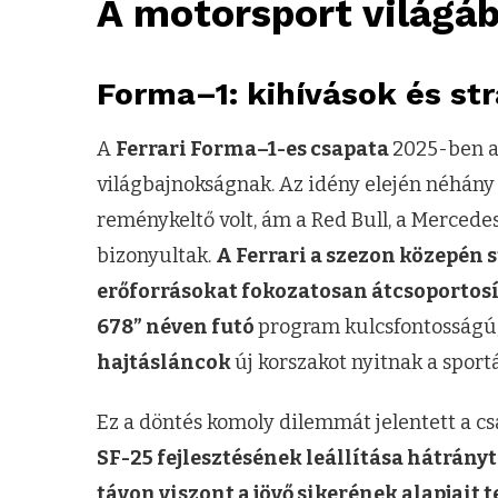
A motorsport világá
Forma–1: kihívások és st
A
Ferrari Forma–1-es csapata
2025-ben 
világbajnokságnak. Az idény elején néhány
reménykeltő volt, ám a Red Bull, a Merced
bizonyultak.
A Ferrari a szezon közepén st
erőforrásokat fokozatosan átcsoportosítj
678” néven futó
program kulcsfontosságú,
hajtásláncok
új korszakot nyitnak a sport
Ez a döntés komoly dilemmát jelentett a cs
SF-25 fejlesztésének leállítása hátrány
távon viszont a jövő sikerének alapjait