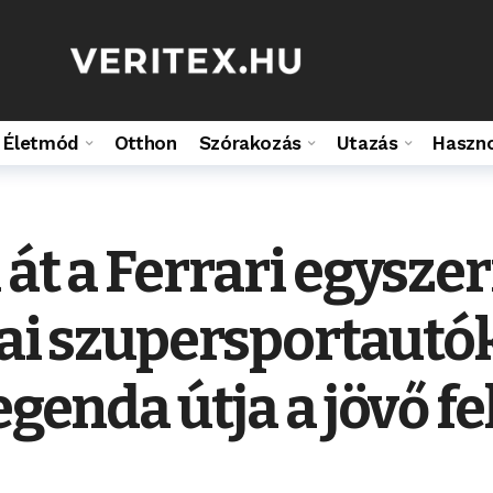
Életmód
Otthon
Szórakozás
Utazás
Haszn
 át a Ferrari egysze
tcai szupersportautó
egenda útja a jövő fe