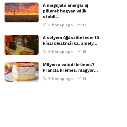
A megújuló energia új
pillérei: hogyan válik
stabil…
6 hónap ago
17
A selyem újjászületése: 10
kínai divatmárka, amely…
6 hónap ago
15
Milyen a valódi krémes? –
Francia krémes, magyar…
6 hónap ago
14