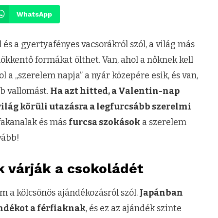
WhatsApp
 és a gyertyafényes vacsorákról szól, a világ más
kkentő formákat ölthet. Van, ahol a nőknek kell
 a „szerelem napja” a nyár közepére esik, és van,
bb vallomást.
Ha azt hitted, a Valentin-nap
ilág körüli utazásra a legfurcsább szerelmi
 fakanalak és más
furcsa szokások
a szerelem
vább!
k várják a csokoládét
m a kölcsönös ajándékozásról szól.
Japánban
ndékot a férfiaknak
, és ez az ajándék szinte