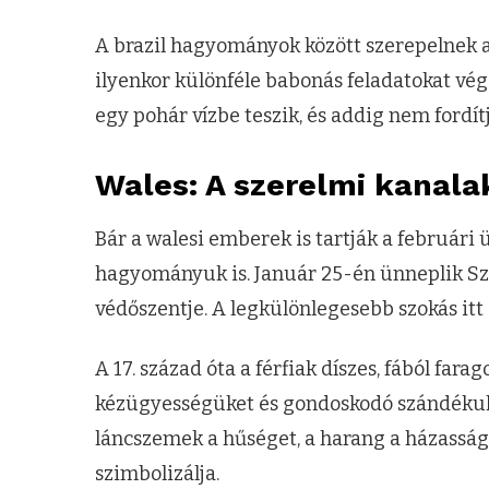
A brazil hagyományok között szerepelnek a „
ilyenkor különféle babonás feladatokat vége
egy pohár vízbe teszik, és addig nem fordít
Wales: A szerelmi kanala
Bár a walesi emberek is tartják a februári 
hagyományuk is. Január 25-én ünneplik Sz
védőszentje. A legkülönlegesebb szokás itt
A 17. század óta a férfiak díszes, fából far
kézügyességüket és gondoskodó szándékuka
láncszemek a hűséget, a harang a házasságot
szimbolizálja.