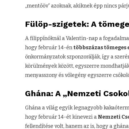
„mentőöv” azoknak, akiknek épp nincs párj
Fülöp-szigetek: A tömeg
A filippínóknál a Valentin-nap a fogadalma
hogy február 14-én
többszázas tömeges 
önkormányzatok szponzorálják, így a szeré
körülmények között, egyszerre mondhatják k
menyasszony és vőlegény egyszerre csókol
Ghána: A „Nemzeti Csoko
Ghána a világ egyik legnagyobb kakaóterme
hogy február 14-ét kinevezi a
Nemzeti Cs
fellendítése volt, hanem az is, hogy a ghán