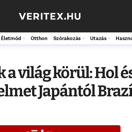
Életmód
Otthon
Szórakozás
Utazás
Haszn
 a világ körül: Hol 
elmet Japántól Brazí