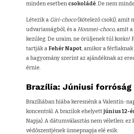
minden esetben
csokoládé
. De nem minde
Létezik a
Giri-choco
(kötelező csoki), ami
udvariasságból, és a
Honmei-choco
, amit a
kezűleg. De uraim, ne örüljenek túl korán
tartják a
Fehér Napot
, amikor a férfiakna
a hagyomány szerint az ajándéknak az ered
érnie.
Brazília: Júniusi forrósá
Brazíliában hiába keresnénk a Valentin-na
koncentrál. A brazilok ehelyett
június 12-
Napja). A dátumválasztás nem véletlen: ez 
védőszentjének ünnepnapja elé esik.