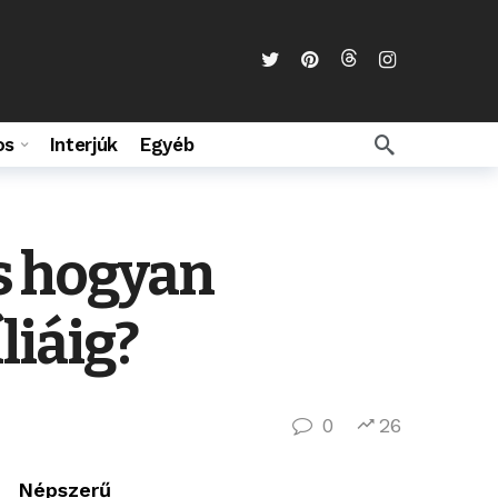
os
Interjúk
Egyéb
és hogyan
liáig?
0
26
Népszerű