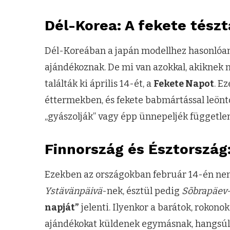
Dél-Korea: A fekete tés
Dél-Koreában a japán modellhez hasonlóan
ajándékoznak. De mi van azokkal, akiknek n
találták ki április 14-ét, a
Fekete Napot
. E
éttermekben, és fekete babmártással leöntö
„gyászolják” vagy épp ünnepeljék függetle
Finnország és Észtország
Ezekben az országokban február 14-én nem
Ystävänpäivä
-nek, észtül pedig
Sõbrapäev
napját”
jelenti. Ilyenkor a barátok, rokon
ajándékokat küldenek egymásnak, hangsúlyo