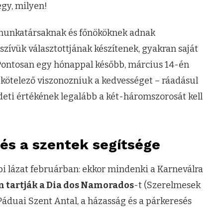
gy, milyen!
t munkatársaknak és főnököknek adnak
 szívük választottjának készítenek, gyakran saját
! Pontosan egy hónappal később, március 14-én
k kötelező viszonozniuk a kedvességet – ráadásul
eti értékének legalább a két-háromszorosát kell
g és a szentek segítsége
pi lázat februárban: ekkor mindenki a Karneválra
én tartják a Dia dos Namorados
-t (Szerelmesek
Páduai Szent Antal, a házasság és a párkeresés