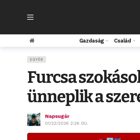
Gazdaság
Család
EGYÉB
Furcsa szokások
ünneplik a szer
Napsugár
01/22/2026 2:26 DU.