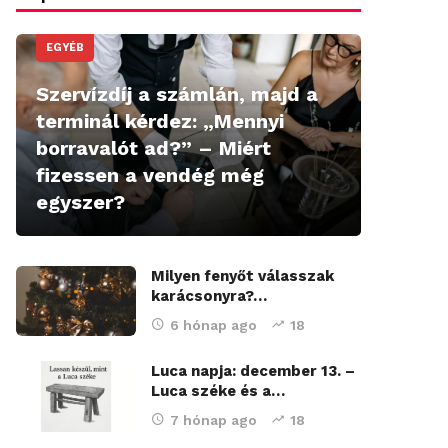
EGYÉB
Szervízdíj a számlán, majd a
terminál kérdez: „Mennyi
borravalót ad?” – Miért
fizessen a vendég még
egyszer?
Milyen fenyőt válasszak
karácsonyra?…
6 hónap ago
18
Luca napja: december 13. –
Luca széke és a…
7 hónap ago
18