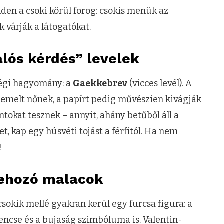
den a csoki körül forog: csokis menük az
k várják a látogatókat.
álós kérdés” levelek
régi hagyomány: a
Gaekkebrev
(vicces levél). A
iszemelt nőnek, a papírt pedig művészien kivágják
ntokat tesznek – annyit, ahány betűből áll a
let, kap egy húsvéti tojást a férfitól. Ha nem
!
sehozó malacok
okik mellé gyakran kerül egy furcsa figura: a
rencse és a bujaság szimbóluma is. Valentin-