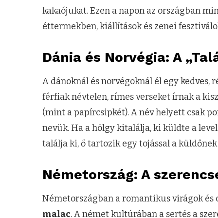
kakaójukat. Ezen a napon az országban min
éttermekben, kiállítások és zenei fesztiválo
Dánia és Norvégia: A „Tal
A dánoknál és norvégoknál él egy kedves, 
férfiak névtelen, rímes verseket írnak a k
(mint a papírcsipkét). A név helyett csak po
nevük. Ha a hölgy kitalálja, ki küldte a leve
találja ki, ő tartozik egy tojással a küldőnek
Németország: A szerenc
Németországban a romantikus virágok és cs
malac
. A német kultúrában a sertés a sze