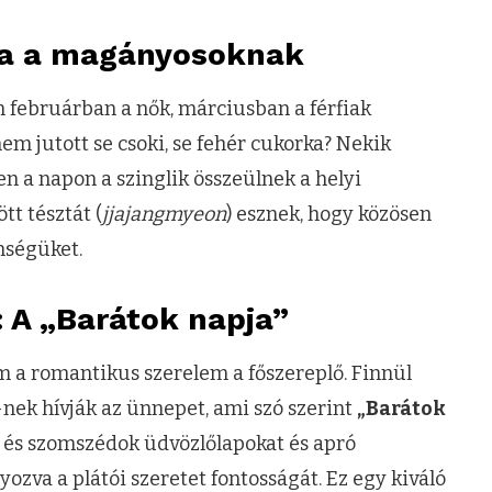
zta a magányosoknak
 februárban a nők, márciusban a férfiak
em jutott se csoki, se fehér cukorka? Nekik
zen a napon a szinglik összeülnek a helyi
tt tésztát (
jjajangmyeon
) esznek, hogy közösen
nségüket.
: A „Barátok napja”
 a romantikus szerelem a főszereplő. Finnül
-nek hívják az ünnepet, ami szó szerint
„Barátok
ok és szomszédok üdvözlőlapokat és apró
zva a plátói szeretet fontosságát. Ez egy kiváló