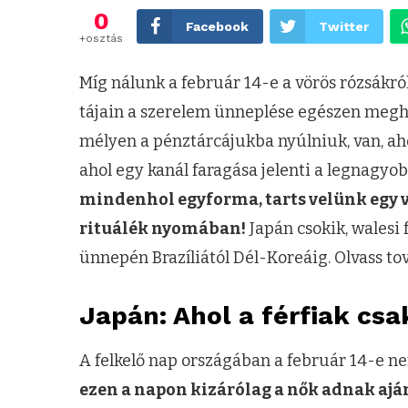
0
Facebook
Twitter
+osztás
Míg nálunk a február 14-e a vörös rózsákról
tájain a szerelem ünneplése egészen meghö
mélyen a pénztárcájukba nyúlniuk, van, ahol
ahol egy kanál faragása jelenti a legnagyo
mindenhol egyforma, tarts velünk egy v
rituálék nyomában!
Japán csokik, walesi
ünnepén Brazíliától Dél-Koreáig. Olvass to
Japán: Ahol a férfiak csa
A felkelő nap országában a február 14-e ne
ezen a napon kizárólag a nők adnak ajá