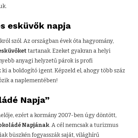
uk.
es esküvők napja
król szól. Az országban évek óta hagyomány,
esküvőket
tartanak. Ezeket gyakran a helyi
nyebb anyagi helyzetű párok is profi
i a boldogító igent. Képzeld el, ahogy több száz
ózik a naplementében!
ládé Napja”
lője, ezért a kormány 2007-ben úgy döntött,
okoládé Napjának
. A cél nemcsak a turizmus
aiak büszkén fogyasszák saját, világhírű