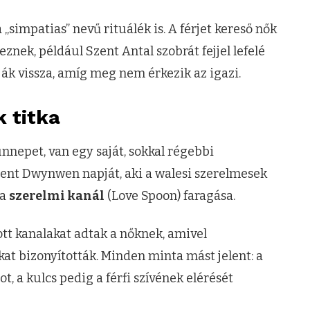
simpatias” nevű rituálék is. A férjet kereső nők
znek, például Szent Antal szobrát fejjel lefelé
ják vissza, amíg meg nem érkezik az igazi.
k titka
ünnepet, van egy saját, sokkal régebbi
ent Dwynwen napját, aki a walesi szerelmesek
 a
szerelmi kanál
(Love Spoon) faragása.
agott kanalakat adtak a nőknek, amivel
t bizonyították. Minden minta mást jelent: a
, a kulcs pedig a férfi szívének elérését