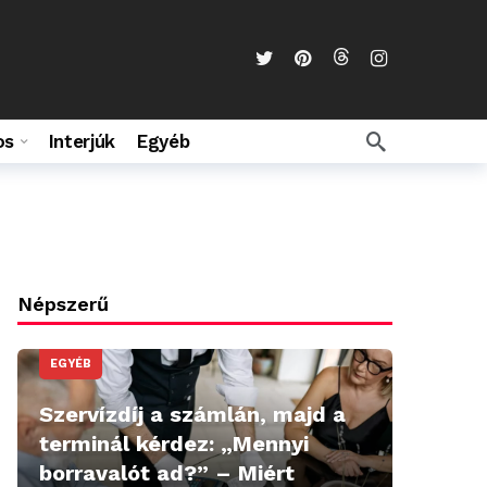
os
Interjúk
Egyéb
Népszerű
EGYÉB
Szervízdíj a számlán, majd a
terminál kérdez: „Mennyi
borravalót ad?” – Miért