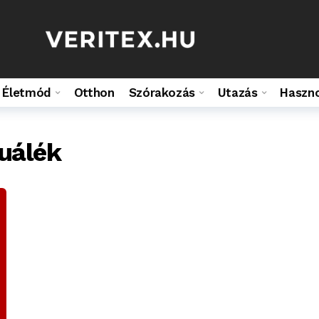
Életmód
Otthon
Szórakozás
Utazás
Haszn
uálék