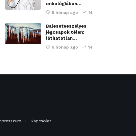
onkológiában…
5 hónap ago
14
Balesetveszélyes
jégcsapok télen:
láthatatlan…
6 hónap ago
14
mpresszum
Kapcsolat