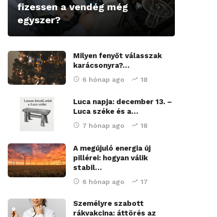
fizessen a vendég még
egyszer?
Milyen fenyőt válasszak
karácsonyra?…
6 hónap ago
18
Luca napja: december 13. –
Luca széke és a…
7 hónap ago
18
A megújuló energia új
pillérei: hogyan válik
stabil…
6 hónap ago
17
Személyre szabott
rákvakcina: áttörés az