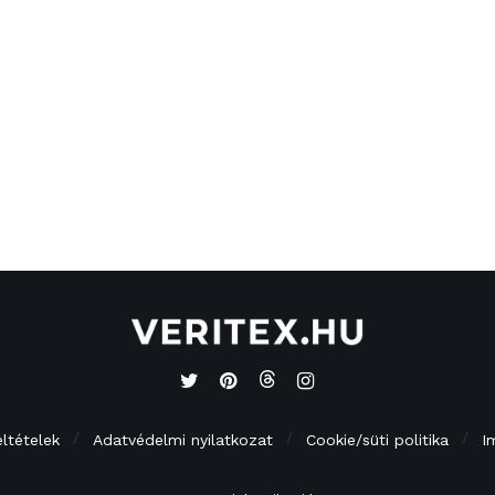
eltételek
Adatvédelmi nyilatkozat
Cookie/süti politika
I