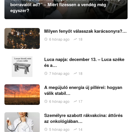
borravalót ad?” – Miért fizessen a vendég még
egyszer?
Milyen fenyőt válasszak karácsonyra?…
6 hónap ago
18
Luca napja: december 13. – Luca széke
és a…
7 hónap ago
18
A megújuló energia új pillérei: hogyan
válik stabil…
6 hónap ago
17
Személyre szabott rákvakcina: áttörés
az onkológiában…
5 hónap ago
14