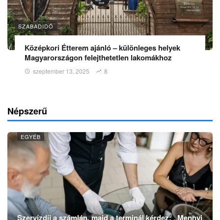
SZABADIDŐ
Középkori Étterem ajánló – különleges helyek
Magyarországon felejthetetlen lakomákhoz
szeptember 13, 2025
8
Népszerű
EGYÉB
Szervízdíj a számlán, majd a terminál kérdez: „Mennyi