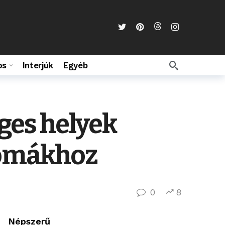
os
Interjúk
Egyéb
ges helyek
komákhoz
0
8
Népszerű