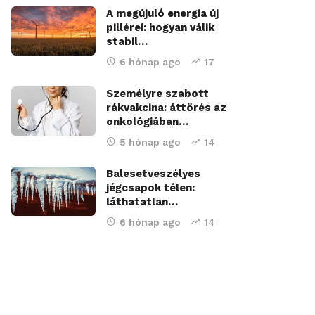
A megújuló energia új
pillérei: hogyan válik
stabil…
6 hónap ago
17
Személyre szabott
rákvakcina: áttörés az
onkológiában…
5 hónap ago
14
Balesetveszélyes
jégcsapok télen:
láthatatlan…
6 hónap ago
14