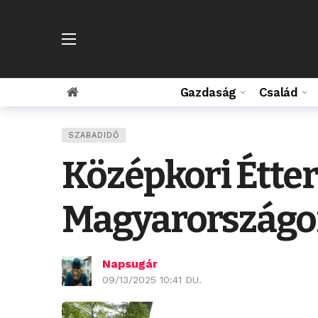
Gazdaság
Család
SZABADIDŐ
Középkori Étter
Magyarországon
Napsugár
09/13/2025 10:41 DU.