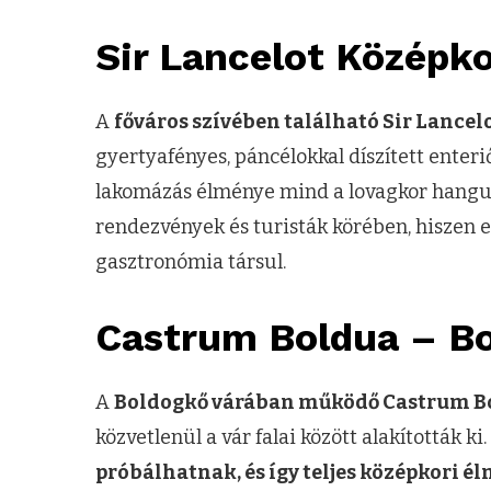
Sir Lancelot Középk
A
főváros szívében található Sir Lancel
gyertyafényes, páncélokkal díszített enteri
lakomázás élménye mind a lovagkor hangula
rendezvények és turisták körében, hiszen 
gasztronómia társul.
Castrum Boldua – Bo
A
Boldogkő várában működő Castrum B
közvetlenül a vár falai között alakították ki.
próbálhatnak, és így teljes középkori é