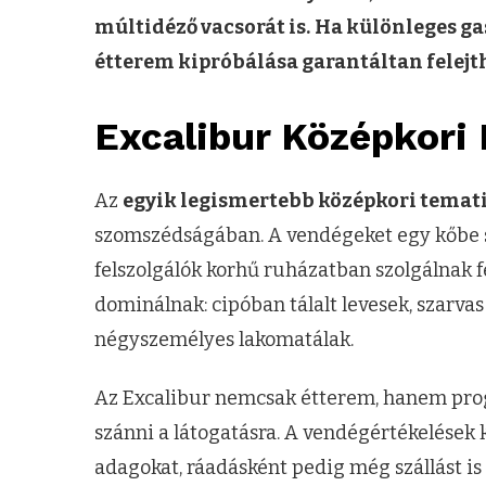
múltidéző vacsorát is.
Ha különleges ga
étterem kipróbálása garantáltan felejth
Excalibur Középkori
Az
egyik legismertebb középkori temat
szomszédságában. A vendégeket egy kőbe szú
felszolgálók korhű ruházatban szolgálnak f
dominálnak: cipóban tálalt levesek, szarvas
négyszemélyes lakomatálak.
Az Excalibur nemcsak étterem, hanem progr
szánni a látogatásra. A vendégértékelések 
adagokat, ráadásként pedig még szállást is 