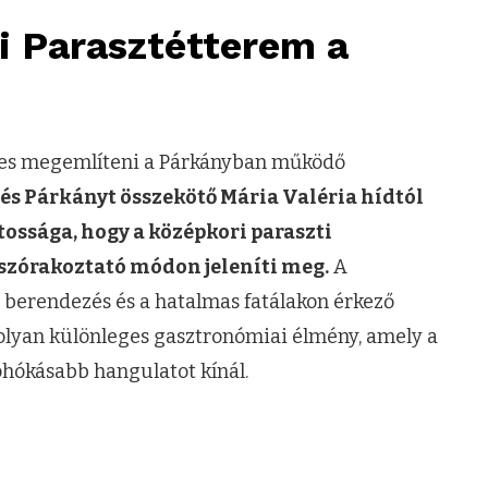
i Parasztétterem a
mes megemlíteni a Párkányban működő
és Párkányt összekötő Mária Valéria hídtól
tossága, hogy a középkori paraszti
szórakoztató módon jeleníti meg.
A
s berendezés és a hatalmas fatálakon érkező
 olyan különleges gasztronómiai élmény, amely a
hókásabb hangulatot kínál.