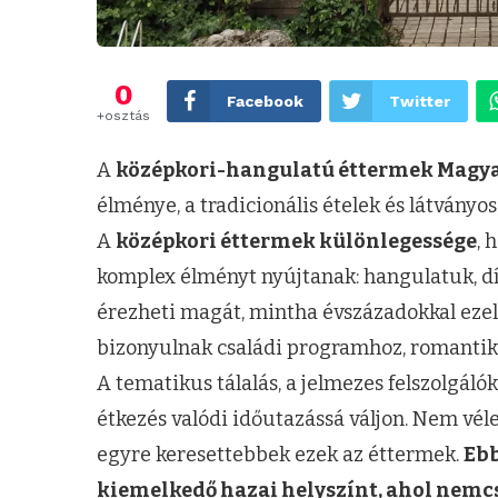
0
Facebook
Twitter
+osztás
A
középkori-hangulatú éttermek Magy
élménye, a tradicionális ételek és látvány
A
középkori éttermek különlegessége
, 
komplex élményt nyújtanak: hangulatuk, d
érezheti magát, mintha évszázadokkal ezelő
bizonyulnak családi programhoz, romantiku
A tematikus tálalás, a jelmezes felszolgálók
étkezés valódi időutazássá váljon. Nem vélet
egyre keresettebbek ezek az éttermek.
Ebb
kiemelkedő hazai helyszínt, ahol nemc