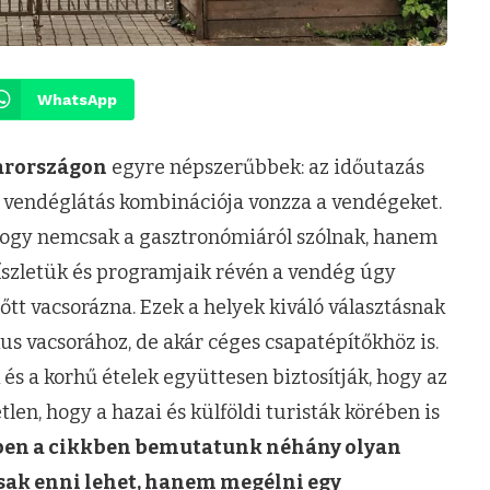
WhatsApp
arországon
egyre népszerűbbek: az időutazás
os vendéglátás kombinációja vonzza a vendégeket.
hogy nemcsak a gasztronómiáról szólnak, hanem
íszletük és programjaik révén a vendég úgy
tt vacsorázna. Ezek a helyek kiváló választásnak
s vacsorához, de akár céges csapatépítőkhöz is.
 és a korhű ételek együttesen biztosítják, hogy az
len, hogy a hazai és külföldi turisták körében is
en a cikkben bemutatunk néhány olyan
sak enni lehet, hanem megélni egy