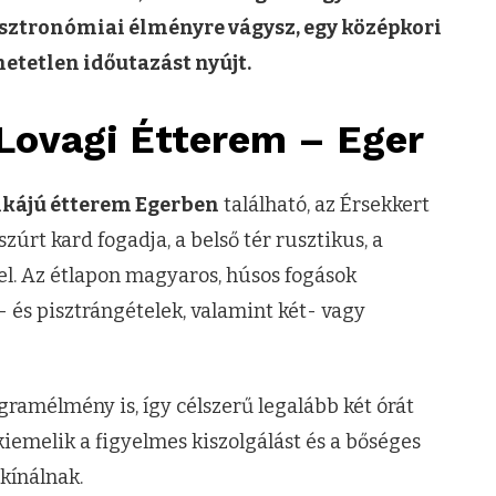
sztronómiai élményre vágysz, egy középkori
etetlen időutazást nyújt.
 Lovagi Étterem – Eger
ikájú étterem Egerben
található, az Érsekkert
rt kard fogadja, a belső tér rusztikus, a
el. Az étlapon magyaros, húsos fogások
- és pisztrángételek, valamint két- vagy
amélmény is, így célszerű legalább két órát
kiemelik a figyelmes kiszolgálást és a bőséges
kínálnak.