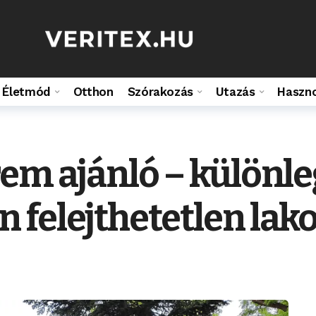
Életmód
Otthon
Szórakozás
Utazás
Haszn
em ajánló – különle
 felejthetetlen la