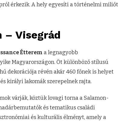
pról érkezik. A hely egyesíti a történelmi miliőt
 – Visegrád
issance Étterem
a legnagyobb
ike Magyarországon. Öt különböző stílusú
ű dekorációja révén akár 460 főnek is helyet
 és királyi lakomák szerepelnek rajta.
ok várják, köztük lovagi torna a Salamon-
 madárbemutatók és tematikus családi
sztronómiai és kulturális élményt, amely a