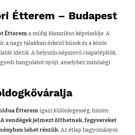
ori Étterem – Budapest
ot Étterem
a műfaj klasszikus képviselője. A
őr, a nagy tálakban érkező húsok és a közös
tát idézik. A helyszín népszerű csapatépítők,
egyedi hangulatot nyújt, amelyhez minőségi
ldogkőváralja
oldua Étterem
igazi különlegesség, hiszen
A vendégek jelmezt ölthetnek, fegyvereket
lményben lehet részük.
Az étlap hagyományos