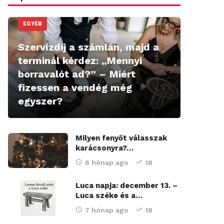
EGYÉB
Szervízdíj a számlán, majd a
terminál kérdez: „Mennyi
borravalót ad?” – Miért
fizessen a vendég még
egyszer?
Milyen fenyőt válasszak
karácsonyra?…
6 hónap ago
18
Luca napja: december 13. –
Luca széke és a…
7 hónap ago
18