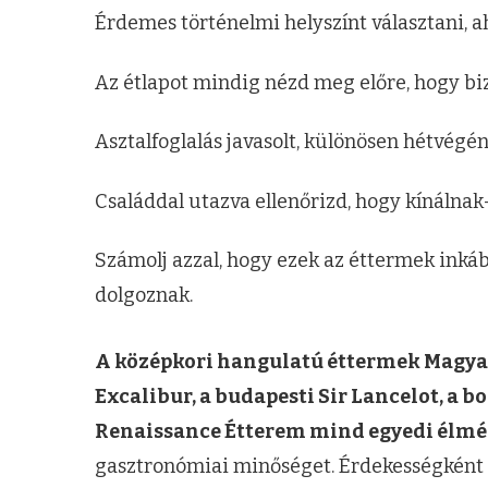
Érdemes történelmi helyszínt választani, a
Az étlapot mindig nézd meg előre, hogy biz
Asztalfoglalás javasolt, különösen hétvégén
Családdal utazva ellenőrizd, hogy kínálna
Számolj azzal, hogy ezek az éttermek inkáb
dolgoznak.
A középkori hangulatú éttermek Magyar
Excalibur, a budapesti Sir Lancelot, a 
Renaissance Étterem mind egyedi élmé
gasztronómiai minőséget. Érdekességként a