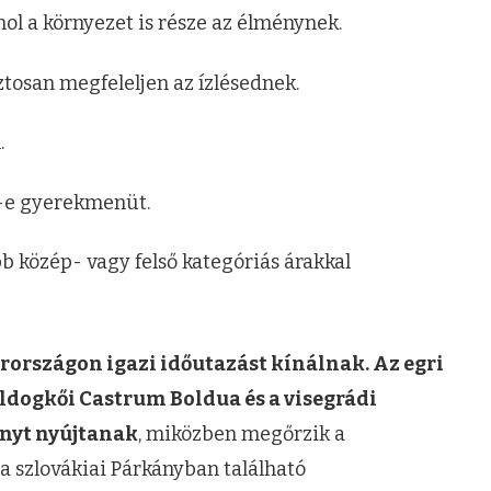
hol a környezet is része az élménynek.
tosan megfeleljen az ízlésednek.
.
k-e gyerekmenüt.
b közép- vagy felső kategóriás árakkal
országon igazi időutazást kínálnak. Az egri
boldogkői Castrum Boldua és a visegrádi
nyt nyújtanak
, miközben megőrzik a
 szlovákiai Párkányban található