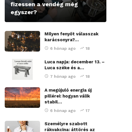
fizessen a vendég még
egyszer?
Milyen fenyőt válasszak
karácsonyra?…
6 hónap ago
18
Luca napja: december 13. –
Luca széke és a…
7 hónap ago
18
A megújuló energia új
pillérei: hogyan válik
stabil…
6 hónap ago
17
Személyre szabott
rákvakcina: áttörés az