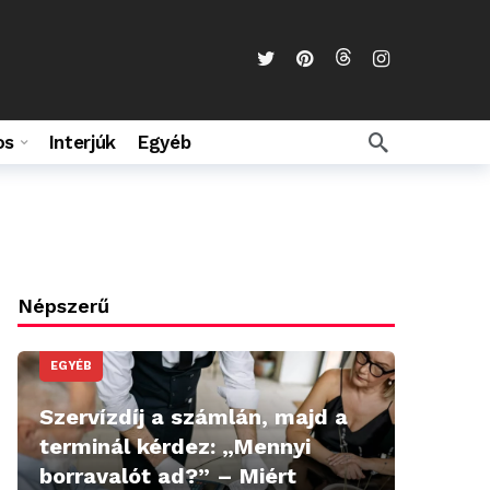
os
Interjúk
Egyéb
Népszerű
EGYÉB
Szervízdíj a számlán, majd a
terminál kérdez: „Mennyi
borravalót ad?” – Miért