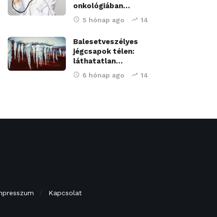
onkológiában…
5 hónap ago
14
Balesetveszélyes
jégcsapok télen:
láthatatlan…
6 hónap ago
14
mpresszum
Kapcsolat