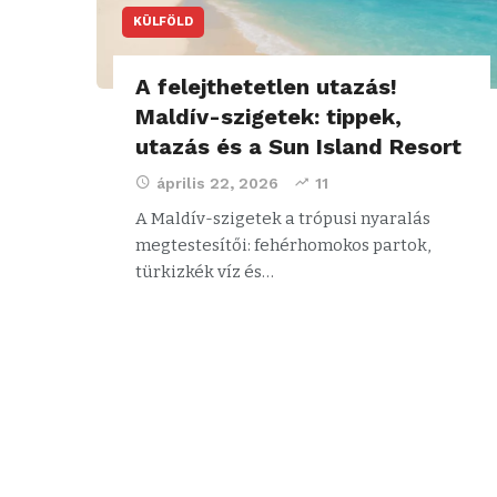
KÜLFÖLD
A felejthetetlen utazás!
Maldív-szigetek: tippek,
utazás és a Sun Island Resort
április 22, 2026
11
A Maldív-szigetek a trópusi nyaralás
megtestesítői: fehérhomokos partok,
türkizkék víz és…