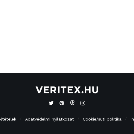
eltételek
Adatvédelmi nyilatkozat
Cookie/süti politika
I