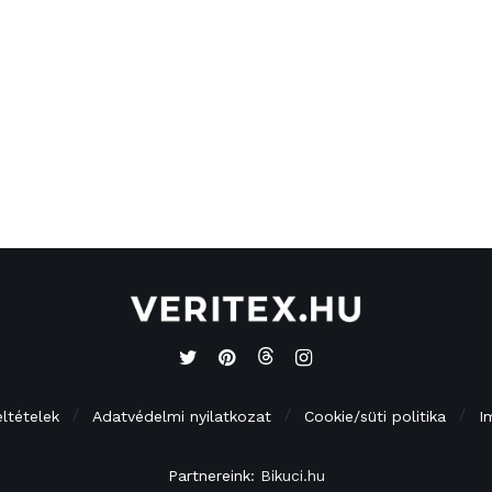
eltételek
Adatvédelmi nyilatkozat
Cookie/süti politika
I
Partnereink:
Bikuci.hu