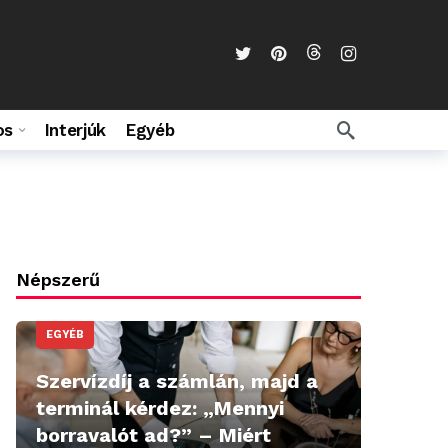
os
Interjúk
Egyéb
Népszerű
EGYÉB
Szervízdíj a számlán, majd a
terminál kérdez: „Mennyi
borravalót ad?” – Miért