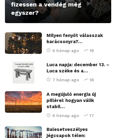
fizessen a vendég még
egyszer?
Milyen fenyőt válasszak
karácsonyra?…
6 hónap ago
18
Luca napja: december 13. –
Luca széke és a…
7 hónap ago
18
A megújuló energia új
pillérei: hogyan válik
stabil…
6 hónap ago
17
Balesetveszélyes
jégcsapok télen: