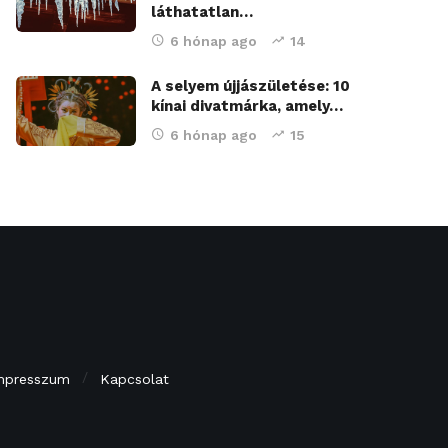
láthatatlan…
6 hónap ago
14
A selyem újjászületése: 10
kínai divatmárka, amely…
6 hónap ago
15
mpresszum
Kapcsolat