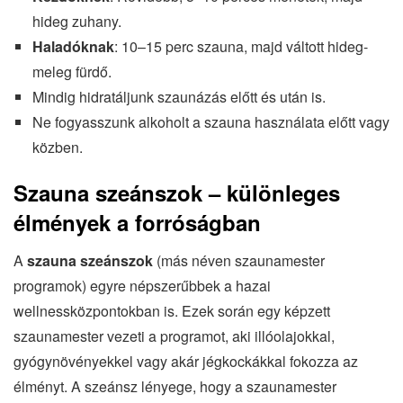
hideg zuhany.
Haladóknak
: 10–15 perc szauna, majd váltott hideg-
meleg fürdő.
Mindig hidratáljunk szaunázás előtt és után is.
Ne fogyasszunk alkoholt a szauna használata előtt vagy
közben.
Szauna szeánszok – különleges
élmények a forróságban
A
szauna szeánszok
(más néven szaunamester
programok) egyre népszerűbbek a hazai
wellnessközpontokban is. Ezek során egy képzett
szaunamester vezeti a programot, aki illóolajokkal,
gyógynövényekkel vagy akár jégkockákkal fokozza az
élményt. A szeánsz lényege, hogy a szaunamester