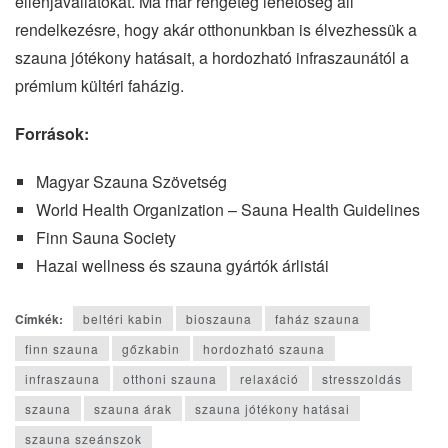
ellenjavallatokat. Ma már rengeteg lehetőség áll
rendelkezésre, hogy akár otthonunkban is élvezhessük a
szauna jótékony hatásait, a hordozható infraszaunától a
prémium kültéri faházig.
Források:
Magyar Szauna Szövetség
World Health Organization – Sauna Health Guidelines
Finn Sauna Society
Hazai wellness és szauna gyártók árlistái
Címkék:
beltéri kabin
bioszauna
faház szauna
finn szauna
gőzkabin
hordozható szauna
infraszauna
otthoni szauna
relaxáció
stresszoldás
szauna
szauna árak
szauna jótékony hatásai
szauna szeánszok