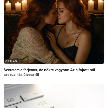
CSALÁD
Szeretem a férjemet, de nőkre vágyom: Az elfojtott női
szexualitás útvesztői