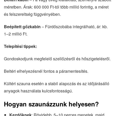
méretben. Árak: 600 000 Ft-tól több millió forintig, a méret
és felszereltség függvényében.
Beépített gőzkabin
– Fürdőszobába integrálható, ár: kb.
1–2 millió Ft.
Telepítési tippek:
Gondoskodjunk megfelelő szellőzésről és hőszigetelésről.
Beltéri elhelyezésnél fontos a páramentesítés.
Kültéri szauna esetén a stabil alapozás és az időjárásálló
anyagok használata kulcsfontosságú.
Hogyan szaunázzunk helyesen?
Kezdőknek
: Rövidebb, 5–10 perces menetek, majd