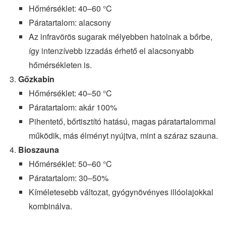
Hőmérséklet: 40–60 °C
Páratartalom: alacsony
Az infravörös sugarak mélyebben hatolnak a bőrbe,
így intenzívebb izzadás érhető el alacsonyabb
hőmérsékleten is.
Gőzkabin
Hőmérséklet: 40–50 °C
Páratartalom: akár 100%
Pihentető, bőrtisztító hatású, magas páratartalommal
működik, más élményt nyújtva, mint a száraz szauna.
Bioszauna
Hőmérséklet: 50–60 °C
Páratartalom: 30–50%
Kíméletesebb változat, gyógynövényes illóolajokkal
kombinálva.