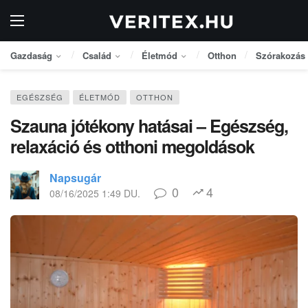
Gazdaság
Család
Életmód
Otthon
Szórakozás
EGÉSZSÉG
ÉLETMÓD
OTTHON
Szauna jótékony hatásai – Egészség,
relaxáció és otthoni megoldások
Napsugár
0
4
08/16/2025 1:49 DU.