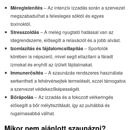
Méregtelenítés
– Az intenzív izzadás során a szervezet
megszabadulhat a felesleges sóktól és egyes
toxinoktól.
Stresszoldás
– A meleg nyugtató hatással van az
idegrendszerre, elősegíti a relaxációt és a jobb alvást.
Izomlazítás és fájdalomcsillapítás
– Sportolók
körében is népszerű, mivel segít ellazítani a fáradt
izmokat és enyhíti az ízületi fájdalmakat.
Immunerősítés
– A szaunázás rendszeres használata
serkentheti a fehérvérsejtek termelését, ezzel támogatva
a szervezet védekezőképességét.
Bőrápolás
– Az izzadás és a fokozott vérkeringés
elősegíti a bőr mélytisztítását, így az puhábbá és
rugalmasabbá válhat.
Mikor nem ajánlott szaunázni?