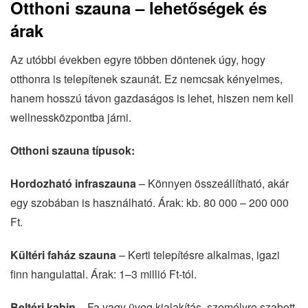
Otthoni szauna – lehetőségek és
árak
Az utóbbi években egyre többen döntenek úgy, hogy
otthonra is telepítenek szaunát. Ez nemcsak kényelmes,
hanem hosszú távon gazdaságos is lehet, hiszen nem kell
wellnessközpontba járni.
Otthoni szauna típusok:
Hordozható infraszauna
– Könnyen összeállítható, akár
egy szobában is használható. Árak: kb. 80 000 – 200 000
Ft.
Kültéri faház szauna
– Kerti telepítésre alkalmas, igazi
finn hangulattal. Árak: 1–3 millió Ft-tól.
Beltéri kabin
– Fa vagy üveg kialakítás, személyre szabott