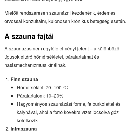
Mielőtt rendszeresen szaunázni kezdenénk, érdemes
orvossal konzultálni, különösen krónikus betegség esetén.
A szauna fajtái
A szaunázás nem egyféle élményt jelent – a különböző
típusok eltérő hőmérsékletet, páratartalmat és
hatásmechanizmust kínálnak.
Finn szauna
Hőmérséklet: 70–100 °C
Páratartalom: 10–20%
Hagyományos szaunázási forma, fa burkolattal és
kályhával, ahol a forró kövekre vizet locsolva gőz
keletkezik.
Infraszauna