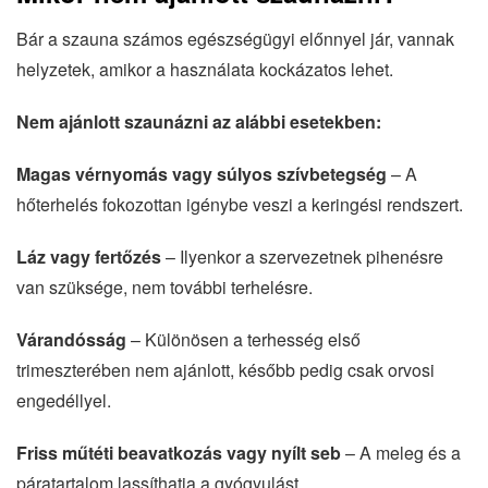
Bár a szauna számos egészségügyi előnnyel jár, vannak
helyzetek, amikor a használata kockázatos lehet.
Nem ajánlott szaunázni az alábbi esetekben:
Magas vérnyomás vagy súlyos szívbetegség
– A
hőterhelés fokozottan igénybe veszi a keringési rendszert.
Láz vagy fertőzés
– Ilyenkor a szervezetnek pihenésre
van szüksége, nem további terhelésre.
Várandósság
– Különösen a terhesség első
trimeszterében nem ajánlott, később pedig csak orvosi
engedéllyel.
Friss műtéti beavatkozás vagy nyílt seb
– A meleg és a
páratartalom lassíthatja a gyógyulást.