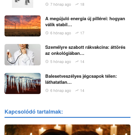
7 hónap ago
18
A megújuló energia új pillérei: hogyan
válik stabil…
6 hónap ago
17
Személyre szabott rákvakcina: áttörés
az onkológiában…
5 hónap ago
14
Balesetveszélyes jégcsapok télen:
láthatatlan…
6 hónap ago
14
Kapcsolódó tartalmak: