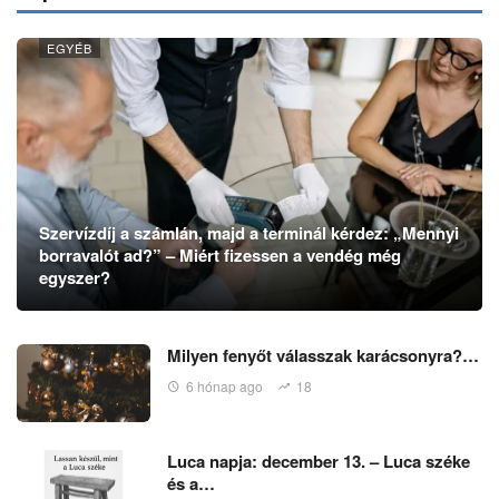
EGYÉB
Szervízdíj a számlán, majd a terminál kérdez: „Mennyi
borravalót ad?” – Miért fizessen a vendég még
egyszer?
Milyen fenyőt válasszak karácsonyra?…
6 hónap ago
18
Luca napja: december 13. – Luca széke
és a…