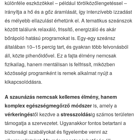
különféle eszközökkel – például törölközőlengetéssel –
irányítja a hő és a gőz áramlását, így intenzívebb izzadást
és mélyebb ellazulást érhetünk el. A tematikus szeánszok
között találunk relaxáló, frissítő, energizáló és akár
bőrápoló hatású programokat is. Egy-egy szeánsz
általában 10–15 percig tart, és gyakran több felvonásból
áll, közte pihenőidővel. Ez a fajta élmény nemcsak
fizikailag, hanem mentálisan is felfrissít, miközben
közösségi programként is remek alkalmat nyújt a
kikapcsolódásra.
A szaunázás nemcsak kellemes élmény, hanem
komplex egészségmegőrző módszer
is, amely a
vérkeringés
től kezdve a
stresszoldás
ig számos területen
támogatja a szervezetet. Ugyanakkor fontos betartani a
biztonsági szabályokat és figyelembe venni az