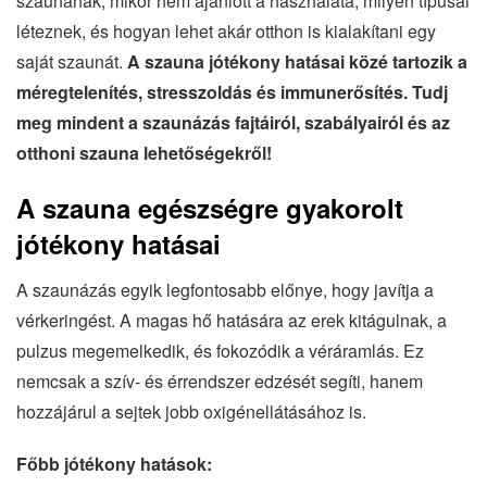
szaunának, mikor nem ajánlott a használata, milyen típusai
léteznek, és hogyan lehet akár otthon is kialakítani egy
saját szaunát.
A szauna jótékony hatásai közé tartozik a
méregtelenítés, stresszoldás és immunerősítés. Tudj
meg mindent a szaunázás fajtáiról, szabályairól és az
otthoni szauna lehetőségekről!
A szauna egészségre gyakorolt
jótékony hatásai
A szaunázás egyik legfontosabb előnye, hogy javítja a
vérkeringést. A magas hő hatására az erek kitágulnak, a
pulzus megemelkedik, és fokozódik a véráramlás. Ez
nemcsak a szív- és érrendszer edzését segíti, hanem
hozzájárul a sejtek jobb oxigénellátásához is.
Főbb jótékony hatások: